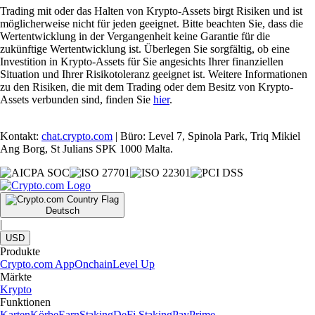
Trading mit oder das Halten von Krypto-Assets birgt Risiken und ist
möglicherweise nicht für jeden geeignet. Bitte beachten Sie, dass die
Wertentwicklung in der Vergangenheit keine Garantie für die
zukünftige Wertentwicklung ist. Überlegen Sie sorgfältig, ob eine
Investition in Krypto-Assets für Sie angesichts Ihrer finanziellen
Situation und Ihrer Risikotoleranz geeignet ist. Weitere Informationen
zu den Risiken, die mit dem Trading oder dem Besitz von Krypto-
Assets verbunden sind, finden Sie
hier
.
Kontakt:
chat.crypto.com
| Büro: Level 7, Spinola Park, Triq Mikiel
Ang Borg, St Julians SPK 1000 Malta.
Deutsch
|
USD
Produkte
Crypto.com App
Onchain
Level Up
Märkte
Krypto
Funktionen
Karten
Körbe
Earn
Staking
DeFi Staking
Pay
Prime