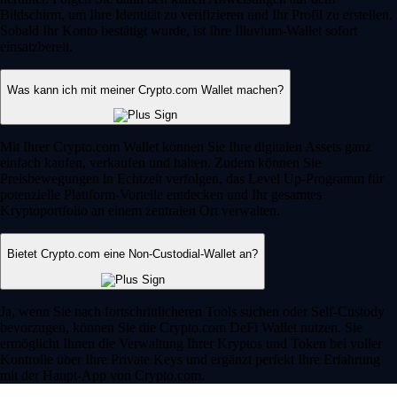
Bildschirm, um Ihre Identität zu verifizieren und Ihr Profil zu erstellen.
Sobald Ihr Konto bestätigt wurde, ist Ihre Illuvium-Wallet sofort
einsatzbereit.
Was kann ich mit meiner Crypto.com Wallet machen?
Mit Ihrer Crypto.com Wallet können Sie Ihre digitalen Assets ganz
einfach kaufen, verkaufen und halten. Zudem können Sie
Preisbewegungen in Echtzeit verfolgen, das Level Up-Programm für
potenzielle Plattform-Vorteile entdecken und Ihr gesamtes
Kryptoportfolio an einem zentralen Ort verwalten.
Bietet Crypto.com eine Non-Custodial-Wallet an?
Ja, wenn Sie nach fortschrittlicheren Tools suchen oder Self-Custody
bevorzugen, können Sie die Crypto.com DeFi Wallet nutzen. Sie
ermöglicht Ihnen die Verwaltung Ihrer Kryptos und Token bei voller
Kontrolle über Ihre Private Keys und ergänzt perfekt Ihre Erfahrung
mit der Haupt-App von Crypto.com.