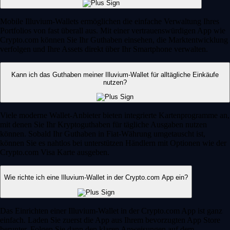
Mobile Illuvium-Wallets ermöglichen die einfache Verwaltung Ihres
Portfolios von fast überall aus. Mit einer vertrauenswürdigen App wie
Crypto.com können Sie Ihr Guthaben einsehen, die Marktentwicklung
verfolgen und Ihre Assets direkt über Ihr Smartphone verwalten.
Kann ich das Guthaben meiner Illuvium-Wallet für alltägliche Einkäufe
nutzen?
Viele moderne Wallet-Anbieter bieten integrierte Kartenprogramme an,
mit denen Sie Ihr Kryptoguthaben für tägliche Ausgaben nutzen
können. Sobald Ihr Guthaben in Fiat-Währung umgetauscht ist,
können Sie es nahtlos bei unterstützen Händlern mit Optionen wie der
Crypto.com Visa Karte ausgeben.
Wie richte ich eine Illuvium-Wallet in der Crypto.com App ein?
Das Einrichten einer Illuvium-Wallet in der Crypto.com App ist ganz
einfach. Laden Sie zuerst die App aus Ihrem bevorzugten App Store
herunter. Folgen Sie dann den klaren Anweisungen auf dem