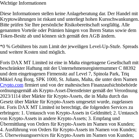
Wichtige Informationen
Diese Informationen stellen keine Anlageberatung dar. Der Handel mit
Kryptowährungen ist riskant und unterliegt hohen Kursschwankungen.
Bitte prüfen Sie Ihre persönliche Risikobereitschaft sorgfältig. Alle
genannten Vorteile oder Prämien hängen von Ihrem Status sowie dem
Token-Besitz ab und können sich gemäß den AGB ändern.
*0 % Gebühren bis zum Limit der jeweiligen Level-Up-Stufe. Spreads
und weitere Kosten sind möglich.
Foris DAX MT Limited ist eine in Malta eingetragene Gesellschaft mit
beschränkter Haftung mit der Unternehmensregisternummer C 88392
und dem eingetragenen Firmensitz auf Level 7, Spinola Park, Triq
Mikiel Ang Borg, SPK 1000, St. Julians, Malta, die unter dem Namen
Crypto.com
firmiert und von der maltesischen Finanzaufsichtsbehörde
ordnungsgemäß als Krypto-Asset-Dienstleister gemäß der Verordnung
2023/1114 über Märkte für Krypto-Assets, die in Malta durch das
Gesetz über Märkte für Krypto-Assets umgesetzt wurde, zugelassen
ist. Foris DAX MT Limited ist berechtigt, die folgenden Services zu
erbringen: 1. Umtausch von Krypto-Assets in Geldmittel; 2. Umtausch
von Krypto-Assets in andere Krypto-Assets; 3. Empfang und
Übermittlung von Orders für Krypto-Assets im Namen von Kunden;
4. Ausführung von Orders für Krypto-Assets im Namen von Kunden;
5. Überweisungsservices für Krypto-Assets im Namen von Kunden;