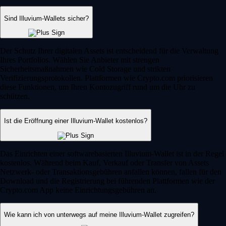
Sind Illuvium-Wallets sicher?
Der Schutz Ihrer digitalen Assets ist entscheidend für die Verwaltung
Ihres Portfolios. Wählen Sie Anbieter mit strengen
Sicherheitsmaßnahmen wie Cold Storage und strikten
Verifizierungsprotokollen. Plattformen wie Crypto.com priorisieren
diese Funktionen, um Ihren Kontozugriff rund um die Uhr zu
schützen.
Ist die Eröffnung einer Illuvium-Wallet kostenlos?
Das Einrichten einer softwarebasierten Illuvium-Wallet ist in der Regel
kostenlos. Während beim Kauf, Verkauf oder Transfer von Assets
Netzwerk- oder Transaktionsgebühren anfallen können, fallen für den
Download und die Registrierung bei führenden Plattformen wie der
Crypto.com App keine Einrichtungsgebühren an.
Wie kann ich von unterwegs auf meine Illuvium-Wallet zugreifen?