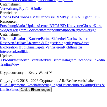
Unternehmen
Verwahrung
Pay für Händler
Entwickler
Cronos PoS
Cronos EVM
Cronos zkEVM
Pay SDK
AI Agent SDK
Ressourcen
Forschung
Markt-Updates
Lernen
BTC/USD Konverter
Glossar
Kurs-
Widgets
Telegram Bot
Beschwerdepolitik
Support
Kryptooversigt
Unternehmen
Über uns
Roadmap
Karriere
Partner
Sicherheit
Nachweis der
Reserven
Affiliate
Lizenzen & Registrierungen
Krypto-Asset
Exploration Hub
Klima
Capital
Verifizieren
Richtlinie zu
Interessenkonflikten
Updates
X
Produktneuheiten
Events
Reddit
Discord
Instagram
Facebook
Linkedin
TradingView
Cryptocurrency in Every Wallet™
Copyright © 2018 - 2026 Crypto.com. Alle Rechte vorbehalten.
EEA Allgemeine Geschäftsbedingungen
Datenschutzerklärung
Fees &
Limits
Status
Cookie-Einstellungen