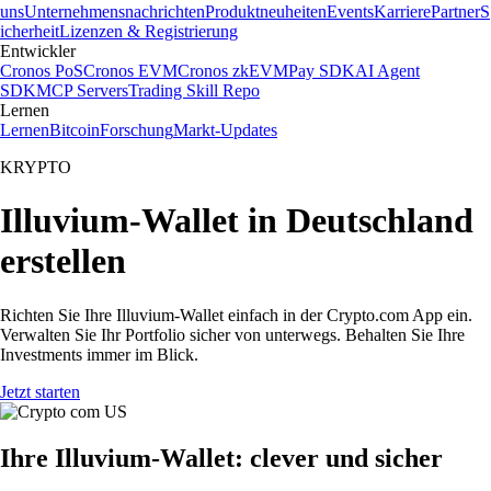
uns
Unternehmensnachrichten
Produktneuheiten
Events
Karriere
Partner
S
icherheit
Lizenzen & Registrierung
Entwickler
Cronos PoS
Cronos EVM
Cronos zkEVM
Pay SDK
AI Agent
SDK
MCP Servers
Trading Skill Repo
Lernen
Lernen
Bitcoin
Forschung
Markt-Updates
KRYPTO
Illuvium-Wallet in Deutschland
erstellen
Richten Sie Ihre Illuvium-Wallet einfach in der Crypto.com App ein.
Verwalten Sie Ihr Portfolio sicher von unterwegs. Behalten Sie Ihre
Investments immer im Blick.
Jetzt starten
Ihre Illuvium-Wallet: clever und sicher