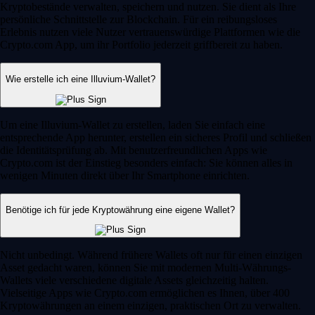
Kryptobestände verwalten, speichern und nutzen. Sie dient als Ihre
persönliche Schnittstelle zur Blockchain. Für ein reibungsloses
Erlebnis nutzen viele Nutzer vertrauenswürdige Plattformen wie die
Crypto.com App, um ihr Portfolio jederzeit griffbereit zu haben.
Wie erstelle ich eine Illuvium-Wallet?
Um eine Illuvium-Wallet zu erstellen, laden Sie einfach eine
entsprechende App herunter, erstellen ein sicheres Profil und schließen
die Identitätsprüfung ab. Mit benutzerfreundlichen Apps wie
Crypto.com ist der Einstieg besonders einfach: Sie können alles in
wenigen Minuten direkt über Ihr Smartphone einrichten.
Benötige ich für jede Kryptowährung eine eigene Wallet?
Nicht unbedingt. Während frühere Wallets oft nur für einen einzigen
Asset gedacht waren, können Sie mit modernen Multi-Währungs-
Wallets viele verschiedene digitale Assets gleichzeitig halten.
Vielseitige Apps wie Crypto.com ermöglichen es Ihnen, über 400
Kryptowährungen an einem einzigen, praktischen Ort zu verwalten.