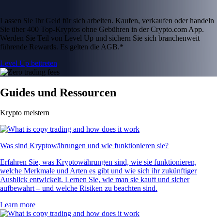
Lassen Sie Ihr Geld für sich arbeiten. Kaufen, verkaufen oder handeln
Sie über 400 Top-Kryptos ohne Gebühren in der Crypto.com App.
Werden Sie Teil von Level Up und sichern Sie sich branchenweit
führende Rewards. Es gelten die AGB.*
Level Up beitreten
Guides und Ressourcen
Krypto meistern
Was sind Kryptowährungen und wie funktionieren sie?
Erfahren Sie, was Kryptowährungen sind, wie sie funktionieren,
welche Merkmale und Arten es gibt und wie sich ihr zukünftiger
Ausblick entwickelt. Lernen Sie, wie man sie kauft und sicher
aufbewahrt – und welche Risiken zu beachten sind.
Learn more