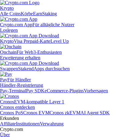
Krypto
Alle Coins
Körbe
Earn
Staking
Crypto.com App
Für alltägliche Nutzer
Loslegen
Krypto
Visa Prepaid-Karte
Level Up
Onchain
Für Web3-Enthusiasten
Erweiterung erhalten
Swappen
Staken
dApps durchsuchen
Pay
Für Händler
Händler-Registrierung
Pay-Terminal
Pay SDK
eCommerce-Plugins
Vorhersagen
Cronos
EVM-kompatible Layer 1
Cronos entdecken
Cronos PoS
Cronos EVM
Cronos zkEVM
AI Agent SDK
Erkunden
Affiliate
Institutionen
Verwahrung
Crypto.com
Über