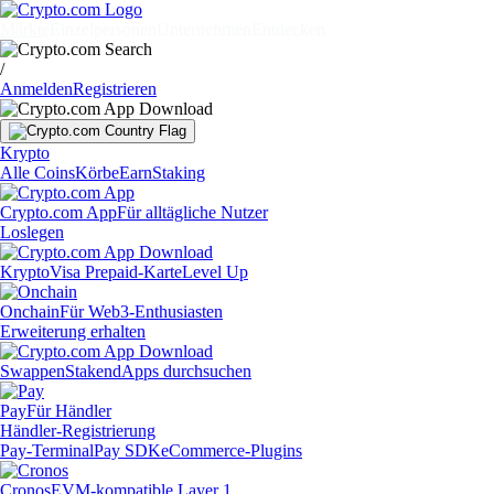
Märkte
Einzelpersonen
Unternehmen
Entdecken
/
Anmelden
Registrieren
Krypto
Alle Coins
Körbe
Earn
Staking
Crypto.com App
Für alltägliche Nutzer
Loslegen
Krypto
Visa Prepaid-Karte
Level Up
Onchain
Für Web3-Enthusiasten
Erweiterung erhalten
Swappen
Staken
dApps durchsuchen
Pay
Für Händler
Händler-Registrierung
Pay-Terminal
Pay SDK
eCommerce-Plugins
Cronos
EVM-kompatible Layer 1