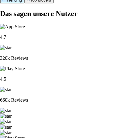
Trending
Top Movers
Das sagen unsere Nutzer
4.7
320k Reviews
4.5
660k Reviews