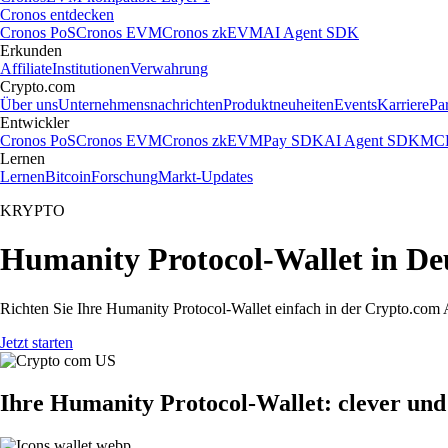
Cronos entdecken
Cronos PoS
Cronos EVM
Cronos zkEVM
AI Agent SDK
Erkunden
Affiliate
Institutionen
Verwahrung
Crypto.com
Über uns
Unternehmensnachrichten
Produktneuheiten
Events
Karriere
Pa
Entwickler
Cronos PoS
Cronos EVM
Cronos zkEVM
Pay SDK
AI Agent SDK
MCP
Lernen
Lernen
Bitcoin
Forschung
Markt-Updates
KRYPTO
Humanity Protocol-Wallet in Deu
Richten Sie Ihre Humanity Protocol-Wallet einfach in der Crypto.com A
Jetzt starten
Ihre Humanity Protocol-Wallet: clever und