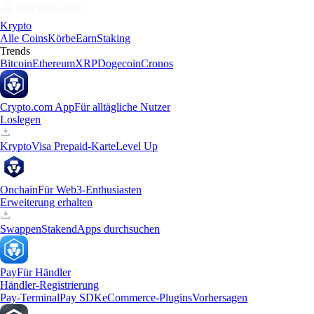
Krypto
Alle Coins
Körbe
Earn
Staking
Trends
Bitcoin
Ethereum
XRP
Dogecoin
Cronos
Crypto.com App
Für alltägliche Nutzer
Loslegen
Krypto
Visa Prepaid-Karte
Level Up
Onchain
Für Web3-Enthusiasten
Erweiterung erhalten
Swappen
Staken
dApps durchsuchen
Pay
Für Händler
Händler-Registrierung
Pay-Terminal
Pay SDK
eCommerce-Plugins
Vorhersagen