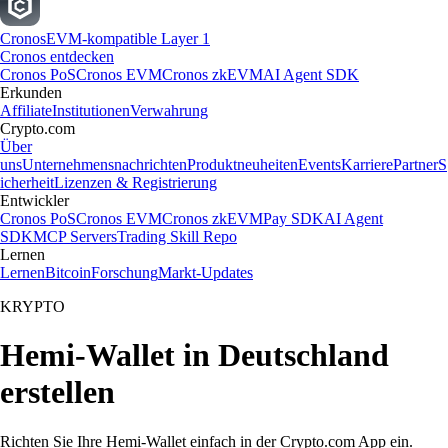
Cronos
EVM-kompatible Layer 1
Cronos entdecken
Cronos PoS
Cronos EVM
Cronos zkEVM
AI Agent SDK
Erkunden
Affiliate
Institutionen
Verwahrung
Crypto.com
Über
uns
Unternehmensnachrichten
Produktneuheiten
Events
Karriere
Partner
S
icherheit
Lizenzen & Registrierung
Entwickler
Cronos PoS
Cronos EVM
Cronos zkEVM
Pay SDK
AI Agent
SDK
MCP Servers
Trading Skill Repo
Lernen
Lernen
Bitcoin
Forschung
Markt-Updates
KRYPTO
Hemi-Wallet in Deutschland
erstellen
Richten Sie Ihre Hemi-Wallet einfach in der Crypto.com App ein.