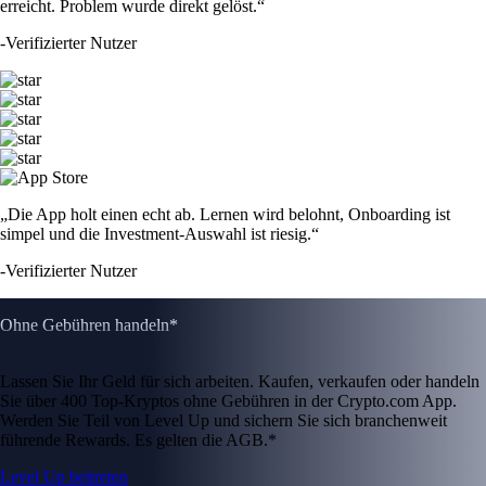
erreicht. Problem wurde direkt gelöst.“
-
Verifizierter Nutzer
„Die App holt einen echt ab. Lernen wird belohnt, Onboarding ist
simpel und die Investment-Auswahl ist riesig.“
-
Verifizierter Nutzer
Ohne Gebühren handeln*
Lassen Sie Ihr Geld für sich arbeiten. Kaufen, verkaufen oder handeln
Sie über 400 Top-Kryptos ohne Gebühren in der Crypto.com App.
Werden Sie Teil von Level Up und sichern Sie sich branchenweit
führende Rewards. Es gelten die AGB.*
Level Up beitreten