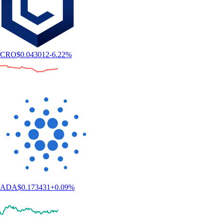
CRO
$
0.043012
-6.22
%
ADA
$
0.173431
+
0.09
%