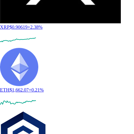
XRP
$
0.90619
+
2.38
%
ETH
$
1,662.07
+
0.21
%