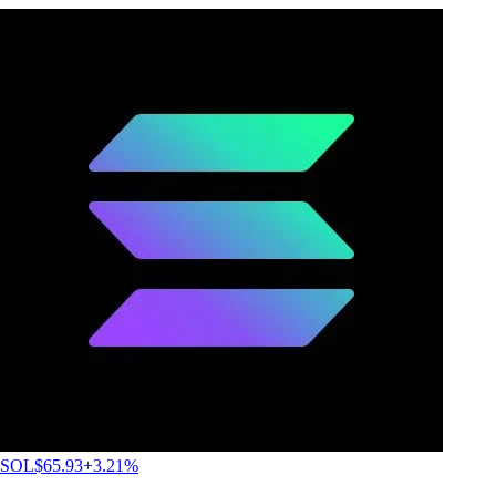
SOL
$
65.93
+
3.21
%