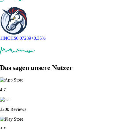
1INCH
$
0.07289
+
0.35
%
Das sagen unsere Nutzer
4.7
320k Reviews
4.5