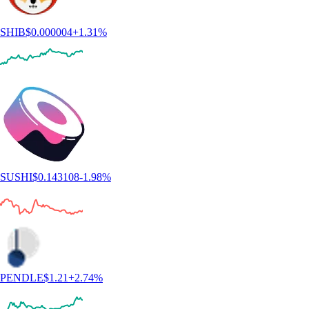
SHIB
$
0.000004
+
1.31
%
SUSHI
$
0.143108
-1.98
%
PENDLE
$
1.21
+
2.74
%