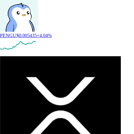
PENGU
$
0.005435
+
4.04
%