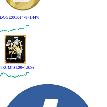
DOGE
$
0.061478
+
1.44
%
TRUMP
$
1.29
+
1.02
%