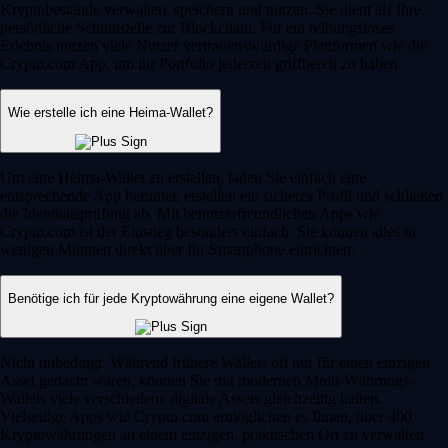
Kryptobestände verwalten, speichern und nutzen. Sie dient als Ihre
persönliche Schnittstelle zur Blockchain. Für ein reibungsloses
Erlebnis nutzen viele Nutzer vertrauenswürdige Plattformen wie die
Crypto.com App, um ihr Portfolio jederzeit griffbereit zu haben.
Wie erstelle ich eine Heima-Wallet?
Um eine Heima-Wallet zu erstellen, laden Sie einfach eine
entsprechende App herunter, erstellen ein sicheres Profil und schließen
die Identitätsprüfung ab. Mit benutzerfreundlichen Apps wie
Crypto.com ist der Einstieg besonders einfach: Sie können alles in
wenigen Minuten direkt über Ihr Smartphone einrichten.
Benötige ich für jede Kryptowährung eine eigene Wallet?
Nicht unbedingt. Während frühere Wallets oft nur für einen einzigen
Asset gedacht waren, können Sie mit modernen Multi-Währungs-
Wallets viele verschiedene digitale Assets gleichzeitig halten.
Vielseitige Apps wie Crypto.com ermöglichen es Ihnen, über 400
Kryptowährungen an einem einzigen, praktischen Ort zu verwalten.