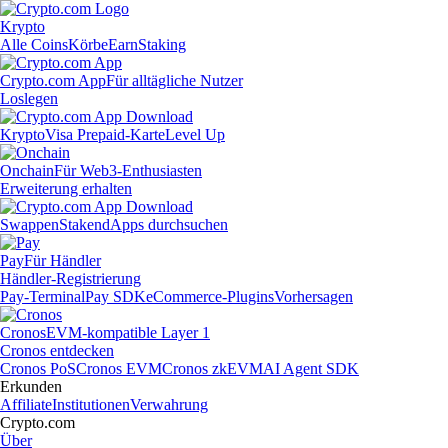
Krypto
Alle Coins
Körbe
Earn
Staking
Crypto.com App
Für alltägliche Nutzer
Loslegen
Krypto
Visa Prepaid-Karte
Level Up
Onchain
Für Web3-Enthusiasten
Erweiterung erhalten
Swappen
Staken
dApps durchsuchen
Pay
Für Händler
Händler-Registrierung
Pay-Terminal
Pay SDK
eCommerce-Plugins
Vorhersagen
Cronos
EVM-kompatible Layer 1
Cronos entdecken
Cronos PoS
Cronos EVM
Cronos zkEVM
AI Agent SDK
Erkunden
Affiliate
Institutionen
Verwahrung
Crypto.com
Über