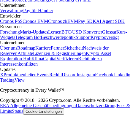
Unternehmen
Verwahrung
Pay für Händler
Entwickler
Cronos PoS
Cronos EVM
Cronos zkEVM
Pay SDK
AI Agent SDK
Ressourcen
Forschung
Markt-Updates
Lernen
BTC/USD Konverter
Glossar
Kurs-
Widgets
Telegram Bot
Beschwerdepolitik
Support
Kryptooversigt
Unternehmen
Über uns
Roadmap
Karriere
Partner
Sicherheit
Nachweis der
Reserven
Affiliate
Lizenzen & Registrierungen
Krypto-Asset
Exploration Hub
Klima
Capital
Verifizieren
Richtlinie zu
Interessenkonflikten
Updates
X
Produktneuheiten
Events
Reddit
Discord
Instagram
Facebook
Linkedin
TradingView
Cryptocurrency in Every Wallet™
Copyright © 2018 - 2026 Crypto.com. Alle Rechte vorbehalten.
EEA Allgemeine Geschäftsbedingungen
Datenschutzerklärung
Fees &
Limits
Status
Cookie-Einstellungen