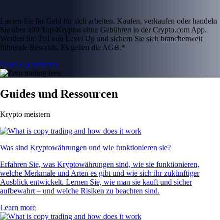
Lassen Sie Ihr Geld für sich arbeiten. Kaufen, verkaufen oder handeln
Sie über 400 Top-Kryptos ohne Gebühren in der Crypto.com App.
Werden Sie Teil von Level Up und sichern Sie sich branchenweit
führende Rewards. Es gelten die AGB.*
Level Up beitreten
Guides und Ressourcen
Krypto meistern
Was sind Kryptowährungen und wie funktionieren sie?
Erfahren Sie, was Kryptowährungen sind, wie sie funktionieren,
welche Merkmale und Arten es gibt und wie sich ihr zukünftiger
Ausblick entwickelt. Lernen Sie, wie man sie kauft und sicher
aufbewahrt – und welche Risiken zu beachten sind.
Learn more