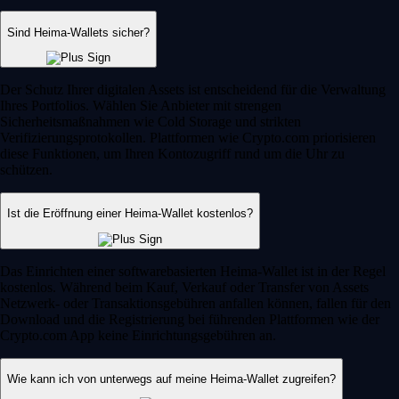
Sind Heima-Wallets sicher?
Der Schutz Ihrer digitalen Assets ist entscheidend für die Verwaltung
Ihres Portfolios. Wählen Sie Anbieter mit strengen
Sicherheitsmaßnahmen wie Cold Storage und strikten
Verifizierungsprotokollen. Plattformen wie Crypto.com priorisieren
diese Funktionen, um Ihren Kontozugriff rund um die Uhr zu
schützen.
Ist die Eröffnung einer Heima-Wallet kostenlos?
Das Einrichten einer softwarebasierten Heima-Wallet ist in der Regel
kostenlos. Während beim Kauf, Verkauf oder Transfer von Assets
Netzwerk- oder Transaktionsgebühren anfallen können, fallen für den
Download und die Registrierung bei führenden Plattformen wie der
Crypto.com App keine Einrichtungsgebühren an.
Wie kann ich von unterwegs auf meine Heima-Wallet zugreifen?