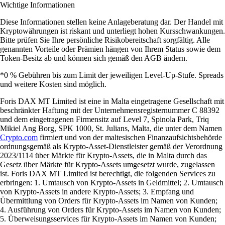
Wichtige Informationen
Diese Informationen stellen keine Anlageberatung dar. Der Handel mit
Kryptowährungen ist riskant und unterliegt hohen Kursschwankungen.
Bitte prüfen Sie Ihre persönliche Risikobereitschaft sorgfältig. Alle
genannten Vorteile oder Prämien hängen von Ihrem Status sowie dem
Token-Besitz ab und können sich gemäß den AGB ändern.
*0 % Gebühren bis zum Limit der jeweiligen Level-Up-Stufe. Spreads
und weitere Kosten sind möglich.
Foris DAX MT Limited ist eine in Malta eingetragene Gesellschaft mit
beschränkter Haftung mit der Unternehmensregisternummer C 88392
und dem eingetragenen Firmensitz auf Level 7, Spinola Park, Triq
Mikiel Ang Borg, SPK 1000, St. Julians, Malta, die unter dem Namen
Crypto.com
firmiert und von der maltesischen Finanzaufsichtsbehörde
ordnungsgemäß als Krypto-Asset-Dienstleister gemäß der Verordnung
2023/1114 über Märkte für Krypto-Assets, die in Malta durch das
Gesetz über Märkte für Krypto-Assets umgesetzt wurde, zugelassen
ist. Foris DAX MT Limited ist berechtigt, die folgenden Services zu
erbringen: 1. Umtausch von Krypto-Assets in Geldmittel; 2. Umtausch
von Krypto-Assets in andere Krypto-Assets; 3. Empfang und
Übermittlung von Orders für Krypto-Assets im Namen von Kunden;
4. Ausführung von Orders für Krypto-Assets im Namen von Kunden;
5. Überweisungsservices für Krypto-Assets im Namen von Kunden;