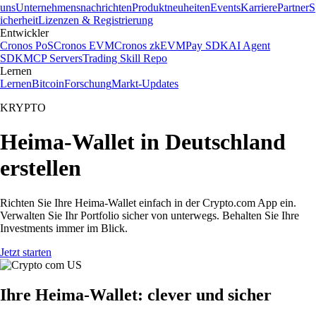
uns
Unternehmensnachrichten
Produktneuheiten
Events
Karriere
Partner
S
icherheit
Lizenzen & Registrierung
Entwickler
Cronos PoS
Cronos EVM
Cronos zkEVM
Pay SDK
AI Agent
SDK
MCP Servers
Trading Skill Repo
Lernen
Lernen
Bitcoin
Forschung
Markt-Updates
KRYPTO
Heima-Wallet in Deutschland
erstellen
Richten Sie Ihre Heima-Wallet einfach in der Crypto.com App ein.
Verwalten Sie Ihr Portfolio sicher von unterwegs. Behalten Sie Ihre
Investments immer im Blick.
Jetzt starten
Ihre Heima-Wallet: clever und sicher