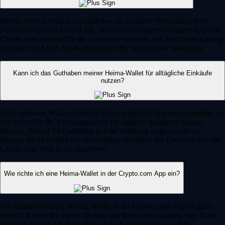
Mobile Heima-Wallets ermöglichen die einfache Verwaltung Ihres
Portfolios von fast überall aus. Mit einer vertrauenswürdigen App wie
Crypto.com können Sie Ihr Guthaben einsehen, die Marktentwicklung
verfolgen und Ihre Assets direkt über Ihr Smartphone verwalten.
Kann ich das Guthaben meiner Heima-Wallet für alltägliche Einkäufe
nutzen?
Viele moderne Wallet-Anbieter bieten integrierte Kartenprogramme an,
mit denen Sie Ihr Kryptoguthaben für tägliche Ausgaben nutzen
können. Sobald Ihr Guthaben in Fiat-Währung umgetauscht ist,
können Sie es nahtlos bei unterstützen Händlern mit Optionen wie der
Crypto.com Visa Karte ausgeben.
Wie richte ich eine Heima-Wallet in der Crypto.com App ein?
Das Einrichten einer Heima-Wallet in der Crypto.com App ist ganz
einfach. Laden Sie zuerst die App aus Ihrem bevorzugten App Store
herunter. Folgen Sie dann den klaren Anweisungen auf dem