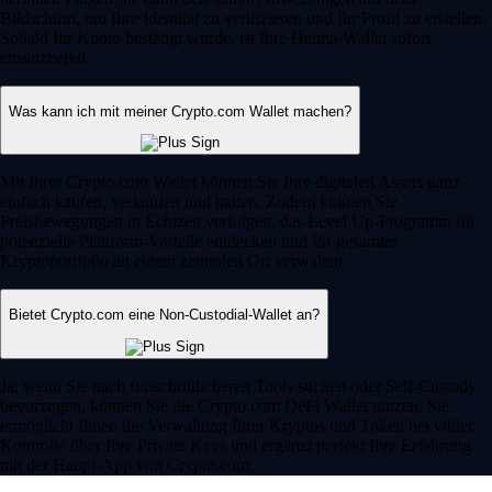
Bildschirm, um Ihre Identität zu verifizieren und Ihr Profil zu erstellen.
Sobald Ihr Konto bestätigt wurde, ist Ihre Heima-Wallet sofort
einsatzbereit.
Was kann ich mit meiner Crypto.com Wallet machen?
Mit Ihrer Crypto.com Wallet können Sie Ihre digitalen Assets ganz
einfach kaufen, verkaufen und halten. Zudem können Sie
Preisbewegungen in Echtzeit verfolgen, das Level Up-Programm für
potenzielle Plattform-Vorteile entdecken und Ihr gesamtes
Kryptoportfolio an einem zentralen Ort verwalten.
Bietet Crypto.com eine Non-Custodial-Wallet an?
Ja, wenn Sie nach fortschrittlicheren Tools suchen oder Self-Custody
bevorzugen, können Sie die Crypto.com DeFi Wallet nutzen. Sie
ermöglicht Ihnen die Verwaltung Ihrer Kryptos und Token bei voller
Kontrolle über Ihre Private Keys und ergänzt perfekt Ihre Erfahrung
mit der Haupt-App von Crypto.com.