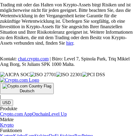
Trading mit oder das Halten von Krypto-Assets birgt Risiken und ist
möglicherweise nicht für jeden geeignet. Bitte beachten Sie, dass die
Wertentwicklung in der Vergangenheit keine Garantie für die
zukünftige Wertentwicklung ist. Überlegen Sie sorgfältig, ob eine
Investition in Krypto-Assets für Sie angesichts Ihrer finanziellen
Situation und Ihrer Risikotoleranz geeignet ist. Weitere Informationen
zu den Risiken, die mit dem Trading oder dem Besitz von Krypto-
Assets verbunden sind, finden Sie
hier
.
Kontakt:
chat.crypto.com
| Büro: Level 7, Spinola Park, Triq Mikiel
Ang Borg, St Julians SPK 1000 Malta.
Deutsch
|
USD
Produkte
Crypto.com App
Onchain
Level Up
Märkte
Krypto
Funktionen
Karten
Körbe
Earn
Staking
DeFi Staking
Pay
Prime