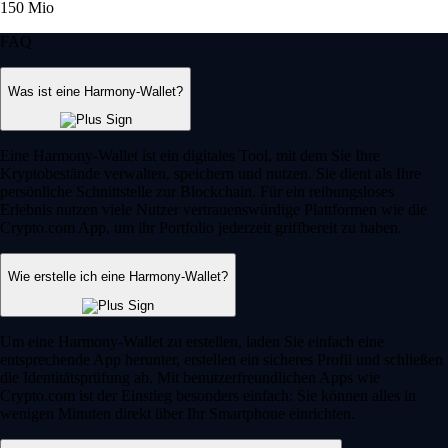
LTC
$
39.46
+
0.42
%
UNI
$
3.50
-0.97
%
POL
$
0.065259
+
0.56
%
XLM
$
0.140035
-1.66
%
PEPE
$
0.000002
-2.35
%