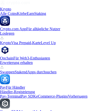
Krypto
Alle Coins
Körbe
Earn
Staking
Crypto.com App
Für alltägliche Nutzer
Loslegen
Krypto
Visa Prepaid-Karte
Level Up
Onchain
Für Web3-Enthusiasten
Erweiterung erhalten
Swappen
Staken
dApps durchsuchen
Pay
Für Händler
Händler-Registrierung
Pay-Terminal
Pay SDK
eCommerce-Plugins
Vorhersagen