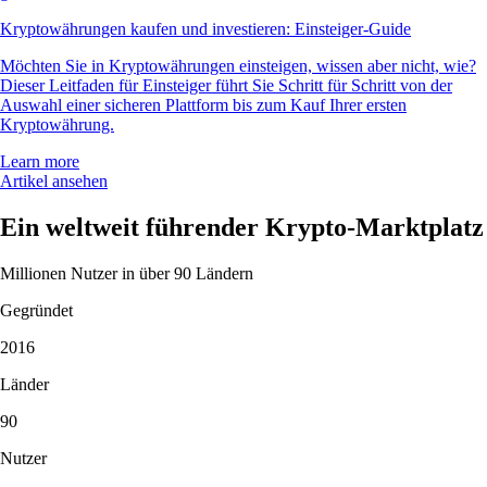
DOGE
$
0.05992
-1.20
%
SHIB
$
0.000004
-4.84
%
USDT
$
0.867116
+
0.17
%