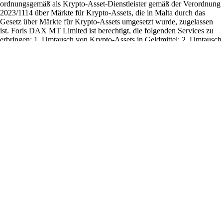
Ob Sie zum ersten Mal Kryptowährungen kaufen oder aktiv handeln –
ohne Krypto-Wallet geht nichts. Dieser Guide erklärt, was eine Wallet
ist, wie sie funktioniert, welche Typen es gibt und wie Sie die passende
Lösung auswählen.
Learn more
Was ist eine Krypto-Wallet und wie funktioniert sie?
Ob Sie zum ersten Mal Kryptowährungen kaufen oder aktiv handeln –
ohne Krypto-Wallet geht nichts. Dieser Guide erklärt, was eine Wallet
ist, wie sie funktioniert, welche Typen es gibt und wie Sie die passende
Lösung auswählen.
Learn more
Kryptowährungen kaufen und investieren: Einsteiger-Guide
Möchten Sie in Kryptowährungen einsteigen, wissen aber nicht, wie?
Dieser Leitfaden für Einsteiger führt Sie Schritt für Schritt von der
Auswahl einer sicheren Plattform bis zum Kauf Ihrer ersten
Kryptowährung.