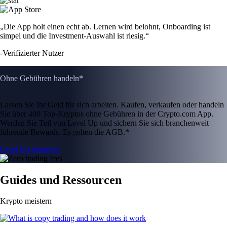
ETH
$
1,648.45
-0.25
%
CRO
$
0.046281
-0.99
%