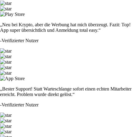
XRP
$
0.897404
-2.38
%