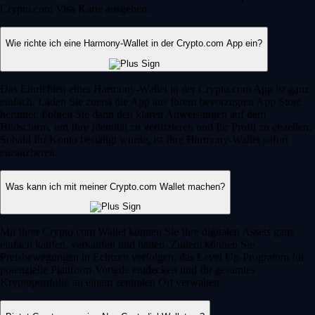
„Die App holt einen echt ab. Lernen wird belohnt, Onboarding ist
simpel und die Investment-Auswahl ist riesig.“
-
Verifizierter Nutzer
Ohne Gebühren handeln*
Lassen Sie Ihr Geld für sich arbeiten. Kaufen, verkaufen oder handeln
Sie über 400 Top-Kryptos ohne Gebühren in der Crypto.com App.
Werden Sie Teil von Level Up und sichern Sie sich branchenweit
führende Rewards. Es gelten die AGB.*
Level Up beitreten
Guides und Ressourcen