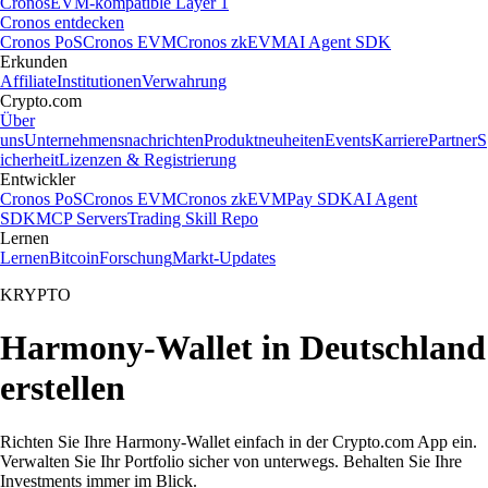
Cronos
EVM-kompatible Layer 1
Cronos entdecken
Cronos PoS
Cronos EVM
Cronos zkEVM
AI Agent SDK
Erkunden
Affiliate
Institutionen
Verwahrung
Crypto.com
Über
uns
Unternehmensnachrichten
Produktneuheiten
Events
Karriere
Partner
S
icherheit
Lizenzen & Registrierung
Entwickler
Cronos PoS
Cronos EVM
Cronos zkEVM
Pay SDK
AI Agent
SDK
MCP Servers
Trading Skill Repo
Lernen
Lernen
Bitcoin
Forschung
Markt-Updates
KRYPTO
Harmony-Wallet in Deutschland
erstellen
Richten Sie Ihre Harmony-Wallet einfach in der Crypto.com App ein.
Verwalten Sie Ihr Portfolio sicher von unterwegs. Behalten Sie Ihre
Investments immer im Blick.