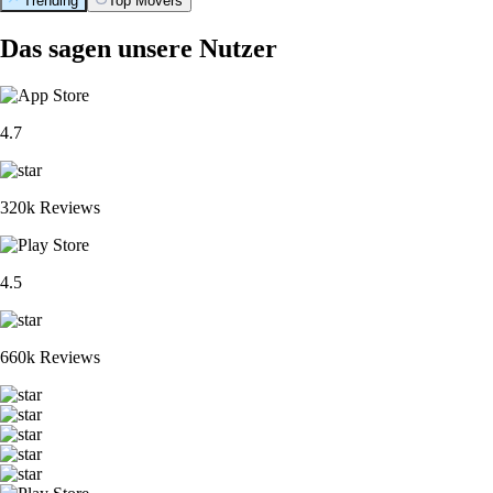
Trending
Top Movers
Das sagen unsere Nutzer
4.7
320k Reviews
4.5
660k Reviews