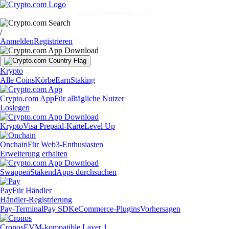
Märkte
Einzelpersonen
Unternehmen
Entdecken
/
Anmelden
Registrieren
Krypto
Alle Coins
Körbe
Earn
Staking
Crypto.com App
Für alltägliche Nutzer
Loslegen
Krypto
Visa Prepaid-Karte
Level Up
Onchain
Für Web3-Enthusiasten
Erweiterung erhalten
Swappen
Staken
dApps durchsuchen
Pay
Für Händler
Händler-Registrierung
Pay-Terminal
Pay SDK
eCommerce-Plugins
Vorhersagen
Cronos
EVM-kompatible Layer 1