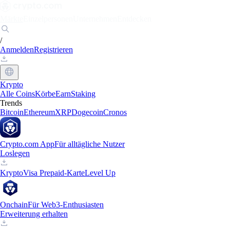
Märkte
Einzelpersonen
Unternehmen
Entdecken
/
Anmelden
Registrieren
Krypto
Alle Coins
Körbe
Earn
Staking
Trends
Bitcoin
Ethereum
XRP
Dogecoin
Cronos
Crypto.com App
Für alltägliche Nutzer
Loslegen
Krypto
Visa Prepaid-Karte
Level Up
Onchain
Für Web3-Enthusiasten
Erweiterung erhalten