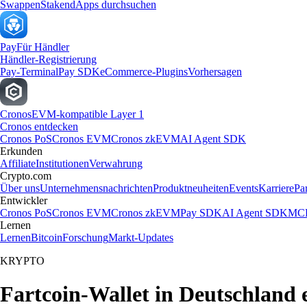
Swappen
Staken
dApps durchsuchen
Pay
Für Händler
Händler-Registrierung
Pay-Terminal
Pay SDK
eCommerce-Plugins
Vorhersagen
Cronos
EVM-kompatible Layer 1
Cronos entdecken
Cronos PoS
Cronos EVM
Cronos zkEVM
AI Agent SDK
Erkunden
Affiliate
Institutionen
Verwahrung
Crypto.com
Über uns
Unternehmensnachrichten
Produktneuheiten
Events
Karriere
Pa
Entwickler
Cronos PoS
Cronos EVM
Cronos zkEVM
Pay SDK
AI Agent SDK
MCP
Lernen
Lernen
Bitcoin
Forschung
Markt-Updates
KRYPTO
Fartcoin-Wallet in Deutschland e