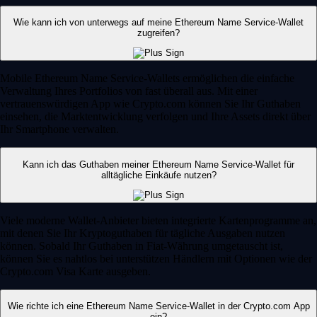
Wie kann ich von unterwegs auf meine Ethereum Name Service-Wallet
zugreifen?
Mobile Ethereum Name Service-Wallets ermöglichen die einfache
Verwaltung Ihres Portfolios von fast überall aus. Mit einer
vertrauenswürdigen App wie Crypto.com können Sie Ihr Guthaben
einsehen, die Marktentwicklung verfolgen und Ihre Assets direkt über
Ihr Smartphone verwalten.
Kann ich das Guthaben meiner Ethereum Name Service-Wallet für
alltägliche Einkäufe nutzen?
Viele moderne Wallet-Anbieter bieten integrierte Kartenprogramme an,
mit denen Sie Ihr Kryptoguthaben für tägliche Ausgaben nutzen
können. Sobald Ihr Guthaben in Fiat-Währung umgetauscht ist,
können Sie es nahtlos bei unterstützen Händlern mit Optionen wie der
Crypto.com Visa Karte ausgeben.
Wie richte ich eine Ethereum Name Service-Wallet in der Crypto.com App
ein?