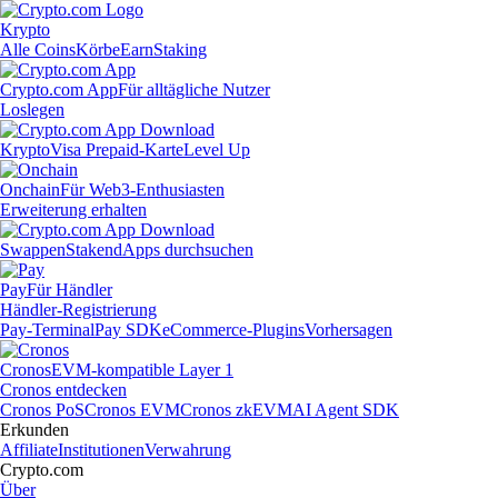
Krypto
Alle Coins
Körbe
Earn
Staking
Crypto.com App
Für alltägliche Nutzer
Loslegen
Krypto
Visa Prepaid-Karte
Level Up
Onchain
Für Web3-Enthusiasten
Erweiterung erhalten
Swappen
Staken
dApps durchsuchen
Pay
Für Händler
Händler-Registrierung
Pay-Terminal
Pay SDK
eCommerce-Plugins
Vorhersagen
Cronos
EVM-kompatible Layer 1
Cronos entdecken
Cronos PoS
Cronos EVM
Cronos zkEVM
AI Agent SDK
Erkunden
Affiliate
Institutionen
Verwahrung
Crypto.com
Über