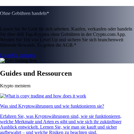
Ohne Gebühren handeln*
Lassen Sie Ihr Geld für sich arbeiten. Kaufen, verkaufen oder handeln
Sie über 400 Top-Kryptos ohne Gebühren in der Crypto.com App.
Werden Sie Teil von Level Up und sichern Sie sich branchenweit
führende Rewards. Es gelten die AGB.*
Level Up beitreten
Guides und Ressourcen
Krypto meistern
Was sind Kryptowährungen und wie funktionieren sie?
Erfahren Sie, was Kryptowährungen sind, wie sie funktionieren,
welche Merkmale und Arten es gibt und wie sich ihr zukünftiger
Ausblick entwickelt. Lernen Sie, wie man sie kauft und sicher
aufbewahrt – und welche Risiken zu beachten sind.