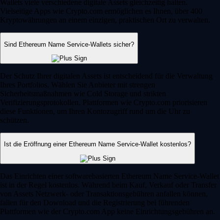
Wallets viele verschiedene digitale Assets gleichzeitig halten.
Vielseitige Apps wie Crypto.com ermöglichen es Ihnen, über 400
Kryptowährungen an einem einzigen, praktischen Ort zu verwalten.
Sind Ethereum Name Service-Wallets sicher?
Der Schutz Ihrer digitalen Assets ist entscheidend für die Verwaltung
Ihres Portfolios. Wählen Sie Anbieter mit strengen
Sicherheitsmaßnahmen wie Cold Storage und strikten
Verifizierungsprotokollen. Plattformen wie Crypto.com priorisieren
diese Funktionen, um Ihren Kontozugriff rund um die Uhr zu
schützen.
Ist die Eröffnung einer Ethereum Name Service-Wallet kostenlos?
Das Einrichten einer softwarebasierten Ethereum Name Service-Wallet
ist in der Regel kostenlos. Während beim Kauf, Verkauf oder Transfer
von Assets Netzwerk- oder Transaktionsgebühren anfallen können,
fallen für den Download und die Registrierung bei führenden
Plattformen wie der Crypto.com App keine Einrichtungsgebühren an.