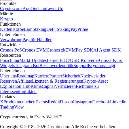
Produkte
Crypto.com App
Onchain
Level Up
Märkte
Krypto
Funktionen
Karten
Körbe
Earn
Staking
DeFi Staking
Pay
Prime
Unternehmen
Verwahrung
Pay für Händler
Entwickler
Cronos PoS
Cronos EVM
Cronos zkEVM
Pay SDK
AI Agent SDK
Ressourcen
Forschung
Markt-Updates
Lernen
BTC/USD Konverter
Glossar
Kurs-
Widgets
Telegram Bot
Beschwerdepolitik
Support
Kryptooversigt
Unternehmen
Über uns
Roadmap
Karriere
Partner
Sicherheit
Nachweis der
Reserven
Affiliate
Lizenzen & Registrierungen
Krypto-Asset
Exploration Hub
Klima
Capital
Verifizieren
Richtlinie zu
Interessenkonflikten
Updates
X
Produktneuheiten
Events
Reddit
Discord
Instagram
Facebook
Linkedin
TradingView
Cryptocurrency in Every Wallet™
Copyright © 2018 - 2026 Crypto.com. Alle Rechte vorbehalten.