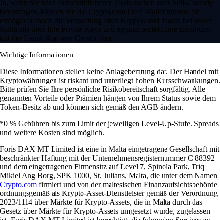
Ja, wenn Sie nach fortschrittlicheren Tools suchen oder Self-Custody
bevorzugen, können Sie die Crypto.com DeFi Wallet nutzen. Sie
ermöglicht Ihnen die Verwaltung Ihrer Kryptos und Token bei voller
Kontrolle über Ihre Private Keys und ergänzt perfekt Ihre Erfahrung
mit der Haupt-App von Crypto.com.
Wichtige Informationen
Diese Informationen stellen keine Anlageberatung dar. Der Handel mit
Kryptowährungen ist riskant und unterliegt hohen Kursschwankungen.
Bitte prüfen Sie Ihre persönliche Risikobereitschaft sorgfältig. Alle
genannten Vorteile oder Prämien hängen von Ihrem Status sowie dem
Token-Besitz ab und können sich gemäß den AGB ändern.
*0 % Gebühren bis zum Limit der jeweiligen Level-Up-Stufe. Spreads
und weitere Kosten sind möglich.
Foris DAX MT Limited ist eine in Malta eingetragene Gesellschaft mit
beschränkter Haftung mit der Unternehmensregisternummer C 88392
und dem eingetragenen Firmensitz auf Level 7, Spinola Park, Triq
Mikiel Ang Borg, SPK 1000, St. Julians, Malta, die unter dem Namen
Crypto.com
firmiert und von der maltesischen Finanzaufsichtsbehörde
ordnungsgemäß als Krypto-Asset-Dienstleister gemäß der Verordnung
2023/1114 über Märkte für Krypto-Assets, die in Malta durch das
Gesetz über Märkte für Krypto-Assets umgesetzt wurde, zugelassen
ist. Foris DAX MT Limited ist berechtigt, die folgenden Services zu