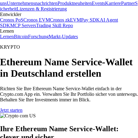
uns
Unternehmensnachrichten
Produktneuheiten
Events
Karriere
Partner
S
icherheit
Lizenzen & Registrierung
Entwickler
Cronos PoS
Cronos EVM
Cronos zkEVM
Pay SDK
AI Agent
SDK
MCP Servers
Trading Skill Repo
Lernen
Lernen
Bitcoin
Forschung
Markt-Updates
KRYPTO
Ethereum Name Service-Wallet
in Deutschland erstellen
Richten Sie Ihre Ethereum Name Service-Wallet einfach in der
Crypto.com App ein. Verwalten Sie Ihr Portfolio sicher von unterwegs.
Behalten Sie Ihre Investments immer im Blick.
Jetzt starten
Ihre Ethereum Name Service-Wallet:
clever und sicher