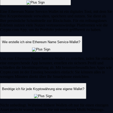
Eine Ethereum Name Service-Wallet ist ein digitales Tool, mit dem Sie
Ihre Kryptobestände verwalten, speichern und nutzen. Sie dient als
Ihre persönliche Schnittstelle zur Blockchain. Für ein reibungsloses
Erlebnis nutzen viele Nutzer vertrauenswürdige Plattformen wie die
Crypto.com App, um ihr Portfolio jederzeit griffbereit zu haben.
Wie erstelle ich eine Ethereum Name Service-Wallet?
Um eine Ethereum Name Service-Wallet zu erstellen, laden Sie einfach
eine entsprechende App herunter, erstellen ein sicheres Profil und
schließen die Identitätsprüfung ab. Mit benutzerfreundlichen Apps wie
Crypto.com ist der Einstieg besonders einfach: Sie können alles in
wenigen Minuten direkt über Ihr Smartphone einrichten.
Benötige ich für jede Kryptowährung eine eigene Wallet?
Nicht unbedingt. Während frühere Wallets oft nur für einen einzigen
Asset gedacht waren, können Sie mit modernen Multi-Währungs-