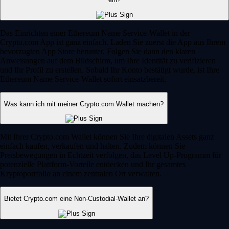
Das Einrichten einer Ethereum Name Service-Wallet in der
Crypto.com App ist ganz einfach. Laden Sie zuerst die App aus Ihrem
bevorzugten App Store herunter. Folgen Sie dann den klaren
Anweisungen auf dem Bildschirm, um Ihre Identität zu verifizieren
und Ihr Profil zu erstellen. Sobald Ihr Konto bestätigt wurde, ist Ihre
Ethereum Name Service-Wallet sofort einsatzbereit.
Was kann ich mit meiner Crypto.com Wallet machen?
Mit Ihrer Crypto.com Wallet können Sie Ihre digitalen Assets ganz
einfach kaufen, verkaufen und halten. Zudem können Sie
Preisbewegungen in Echtzeit verfolgen, das Level Up-Programm für
potenzielle Plattform-Vorteile entdecken und Ihr gesamtes
Kryptoportfolio an einem zentralen Ort verwalten.
Bietet Crypto.com eine Non-Custodial-Wallet an?