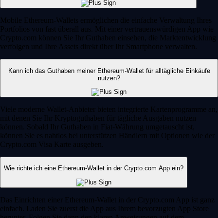
Mobile Ethereum-Wallets ermöglichen die einfache Verwaltung Ihres
Portfolios von fast überall aus. Mit einer vertrauenswürdigen App wie
Crypto.com können Sie Ihr Guthaben einsehen, die Marktentwicklung
verfolgen und Ihre Assets direkt über Ihr Smartphone verwalten.
Kann ich das Guthaben meiner Ethereum-Wallet für alltägliche Einkäufe
nutzen?
Viele moderne Wallet-Anbieter bieten integrierte Kartenprogramme an,
mit denen Sie Ihr Kryptoguthaben für tägliche Ausgaben nutzen
können. Sobald Ihr Guthaben in Fiat-Währung umgetauscht ist,
können Sie es nahtlos bei unterstützen Händlern mit Optionen wie der
Crypto.com Visa Karte ausgeben.
Wie richte ich eine Ethereum-Wallet in der Crypto.com App ein?
Das Einrichten einer Ethereum-Wallet in der Crypto.com App ist ganz
einfach. Laden Sie zuerst die App aus Ihrem bevorzugten App Store
herunter. Folgen Sie dann den klaren Anweisungen auf dem