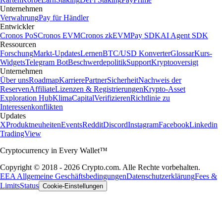
Unternehmen
Verwahrung
Pay für Händler
Entwickler
Cronos PoS
Cronos EVM
Cronos zkEVM
Pay SDK
AI Agent SDK
Ressourcen
Forschung
Markt-Updates
Lernen
BTC/USD Konverter
Glossar
Kurs-
Widgets
Telegram Bot
Beschwerdepolitik
Support
Kryptooversigt
Unternehmen
Über uns
Roadmap
Karriere
Partner
Sicherheit
Nachweis der
Reserven
Affiliate
Lizenzen & Registrierungen
Krypto-Asset
Exploration Hub
Klima
Capital
Verifizieren
Richtlinie zu
Interessenkonflikten
Updates
X
Produktneuheiten
Events
Reddit
Discord
Instagram
Facebook
Linkedin
TradingView
Cryptocurrency in Every Wallet™
Copyright © 2018 - 2026 Crypto.com. Alle Rechte vorbehalten.
EEA Allgemeine Geschäftsbedingungen
Datenschutzerklärung
Fees &
Limits
Status
Cookie-Einstellungen