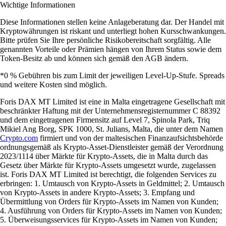
Wichtige Informationen
Diese Informationen stellen keine Anlageberatung dar. Der Handel mit
Kryptowährungen ist riskant und unterliegt hohen Kursschwankungen.
Bitte prüfen Sie Ihre persönliche Risikobereitschaft sorgfältig. Alle
genannten Vorteile oder Prämien hängen von Ihrem Status sowie dem
Token-Besitz ab und können sich gemäß den AGB ändern.
*0 % Gebühren bis zum Limit der jeweiligen Level-Up-Stufe. Spreads
und weitere Kosten sind möglich.
Foris DAX MT Limited ist eine in Malta eingetragene Gesellschaft mit
beschränkter Haftung mit der Unternehmensregisternummer C 88392
und dem eingetragenen Firmensitz auf Level 7, Spinola Park, Triq
Mikiel Ang Borg, SPK 1000, St. Julians, Malta, die unter dem Namen
Crypto.com
firmiert und von der maltesischen Finanzaufsichtsbehörde
ordnungsgemäß als Krypto-Asset-Dienstleister gemäß der Verordnung
2023/1114 über Märkte für Krypto-Assets, die in Malta durch das
Gesetz über Märkte für Krypto-Assets umgesetzt wurde, zugelassen
ist. Foris DAX MT Limited ist berechtigt, die folgenden Services zu
erbringen: 1. Umtausch von Krypto-Assets in Geldmittel; 2. Umtausch
von Krypto-Assets in andere Krypto-Assets; 3. Empfang und
Übermittlung von Orders für Krypto-Assets im Namen von Kunden;
4. Ausführung von Orders für Krypto-Assets im Namen von Kunden;
5. Überweisungsservices für Krypto-Assets im Namen von Kunden;