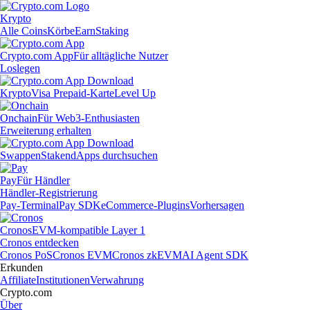
Krypto
Alle Coins
Körbe
Earn
Staking
Crypto.com App
Für alltägliche Nutzer
Loslegen
Krypto
Visa Prepaid-Karte
Level Up
Onchain
Für Web3-Enthusiasten
Erweiterung erhalten
Swappen
Staken
dApps durchsuchen
Pay
Für Händler
Händler-Registrierung
Pay-Terminal
Pay SDK
eCommerce-Plugins
Vorhersagen
Cronos
EVM-kompatible Layer 1
Cronos entdecken
Cronos PoS
Cronos EVM
Cronos zkEVM
AI Agent SDK
Erkunden
Affiliate
Institutionen
Verwahrung
Crypto.com
Über