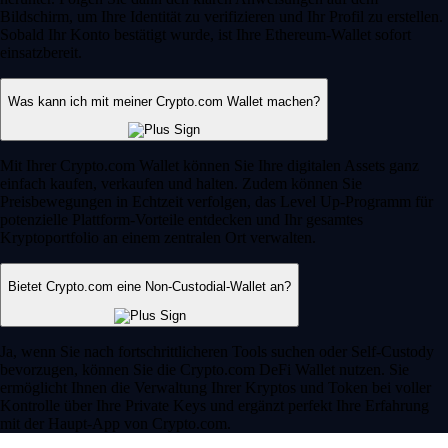
Bildschirm, um Ihre Identität zu verifizieren und Ihr Profil zu erstellen.
Sobald Ihr Konto bestätigt wurde, ist Ihre Ethereum-Wallet sofort
einsatzbereit.
Was kann ich mit meiner Crypto.com Wallet machen?
Mit Ihrer Crypto.com Wallet können Sie Ihre digitalen Assets ganz
einfach kaufen, verkaufen und halten. Zudem können Sie
Preisbewegungen in Echtzeit verfolgen, das Level Up-Programm für
potenzielle Plattform-Vorteile entdecken und Ihr gesamtes
Kryptoportfolio an einem zentralen Ort verwalten.
Bietet Crypto.com eine Non-Custodial-Wallet an?
Ja, wenn Sie nach fortschrittlicheren Tools suchen oder Self-Custody
bevorzugen, können Sie die Crypto.com DeFi Wallet nutzen. Sie
ermöglicht Ihnen die Verwaltung Ihrer Kryptos und Token bei voller
Kontrolle über Ihre Private Keys und ergänzt perfekt Ihre Erfahrung
mit der Haupt-App von Crypto.com.