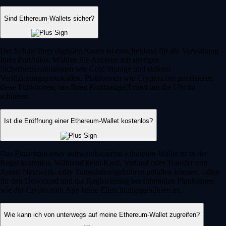
Sind Ethereum-Wallets sicher?
Der Schutz Ihrer digitalen Assets ist entscheidend für die Verwaltung
Ihres Portfolios. Wählen Sie Anbieter mit strengen
Sicherheitsmaßnahmen wie Cold Storage und strikten
Verifizierungsprotokollen. Plattformen wie Crypto.com priorisieren
diese Funktionen, um Ihren Kontozugriff rund um die Uhr zu
schützen.
Ist die Eröffnung einer Ethereum-Wallet kostenlos?
Das Einrichten einer softwarebasierten Ethereum-Wallet ist in der
Regel kostenlos. Während beim Kauf, Verkauf oder Transfer von
Assets Netzwerk- oder Transaktionsgebühren anfallen können, fallen
für den Download und die Registrierung bei führenden Plattformen
wie der Crypto.com App keine Einrichtungsgebühren an.
Wie kann ich von unterwegs auf meine Ethereum-Wallet zugreifen?