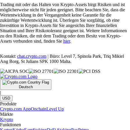
Trading mit oder das Halten von Krypto-Assets birgt Risiken und ist
möglicherweise nicht für jeden geeignet. Bitte beachten Sie, dass die
Wertentwicklung in der Vergangenheit keine Garantie für die
zukünftige Wertentwicklung ist. Überlegen Sie sorgfältig, ob eine
Investition in Krypto-Assets für Sie angesichts Ihrer finanziellen
Situation und Ihrer Risikotoleranz geeignet ist. Weitere Informationen
zu den Risiken, die mit dem Trading oder dem Besitz von Krypto-
Assets verbunden sind, finden Sie
hier
.
Kontakt:
chat.crypto.com
| Büro: Level 7, Spinola Park, Triq Mikiel
Ang Borg, St Julians SPK 1000 Malta.
Deutsch
|
USD
Produkte
Crypto.com App
Onchain
Level Up
Märkte
Krypto
Funktionen
Karten
Körbe
Earn
Staking
DeFi Staking
Pay
Prime