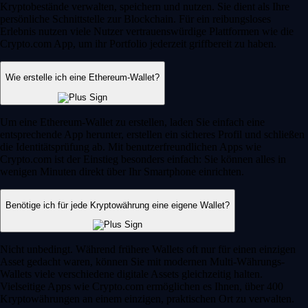
Kryptobestände verwalten, speichern und nutzen. Sie dient als Ihre
persönliche Schnittstelle zur Blockchain. Für ein reibungsloses
Erlebnis nutzen viele Nutzer vertrauenswürdige Plattformen wie die
Crypto.com App, um ihr Portfolio jederzeit griffbereit zu haben.
Wie erstelle ich eine Ethereum-Wallet?
Um eine Ethereum-Wallet zu erstellen, laden Sie einfach eine
entsprechende App herunter, erstellen ein sicheres Profil und schließen
die Identitätsprüfung ab. Mit benutzerfreundlichen Apps wie
Crypto.com ist der Einstieg besonders einfach: Sie können alles in
wenigen Minuten direkt über Ihr Smartphone einrichten.
Benötige ich für jede Kryptowährung eine eigene Wallet?
Nicht unbedingt. Während frühere Wallets oft nur für einen einzigen
Asset gedacht waren, können Sie mit modernen Multi-Währungs-
Wallets viele verschiedene digitale Assets gleichzeitig halten.
Vielseitige Apps wie Crypto.com ermöglichen es Ihnen, über 400
Kryptowährungen an einem einzigen, praktischen Ort zu verwalten.