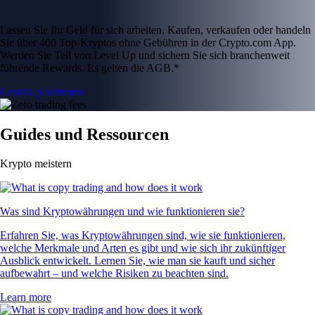
Lassen Sie Ihr Geld für sich arbeiten. Kaufen, verkaufen oder handeln
Sie über 400 Top-Kryptos ohne Gebühren in der Crypto.com App.
Werden Sie Teil von Level Up und sichern Sie sich branchenweit
führende Rewards. Es gelten die AGB.*
Level Up beitreten
Guides und Ressourcen
Krypto meistern
Was sind Kryptowährungen und wie funktionieren sie?
Erfahren Sie, was Kryptowährungen sind, wie sie funktionieren,
welche Merkmale und Arten es gibt und wie sich ihr zukünftiger
Ausblick entwickelt. Lernen Sie, wie man sie kauft und sicher
aufbewahrt – und welche Risiken zu beachten sind.
Learn more