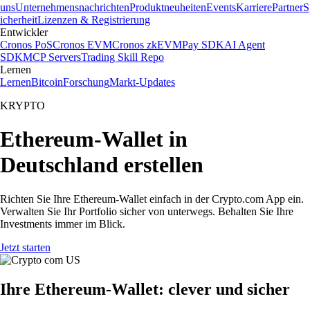
uns
Unternehmensnachrichten
Produktneuheiten
Events
Karriere
Partner
S
icherheit
Lizenzen & Registrierung
Entwickler
Cronos PoS
Cronos EVM
Cronos zkEVM
Pay SDK
AI Agent
SDK
MCP Servers
Trading Skill Repo
Lernen
Lernen
Bitcoin
Forschung
Markt-Updates
KRYPTO
Ethereum-Wallet in
Deutschland erstellen
Richten Sie Ihre Ethereum-Wallet einfach in der Crypto.com App ein.
Verwalten Sie Ihr Portfolio sicher von unterwegs. Behalten Sie Ihre
Investments immer im Blick.
Jetzt starten
Ihre Ethereum-Wallet: clever und sicher