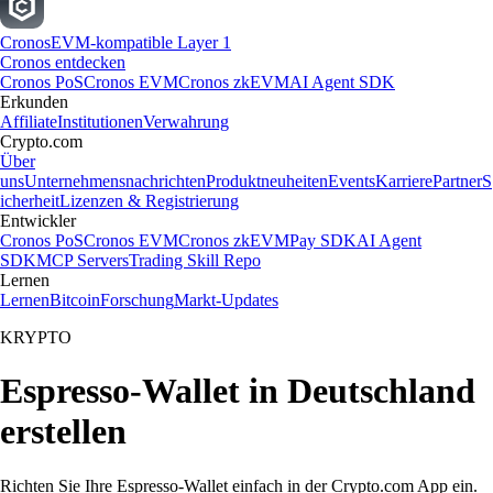
Cronos
EVM-kompatible Layer 1
Cronos entdecken
Cronos PoS
Cronos EVM
Cronos zkEVM
AI Agent SDK
Erkunden
Affiliate
Institutionen
Verwahrung
Crypto.com
Über
uns
Unternehmensnachrichten
Produktneuheiten
Events
Karriere
Partner
S
icherheit
Lizenzen & Registrierung
Entwickler
Cronos PoS
Cronos EVM
Cronos zkEVM
Pay SDK
AI Agent
SDK
MCP Servers
Trading Skill Repo
Lernen
Lernen
Bitcoin
Forschung
Markt-Updates
KRYPTO
Espresso-Wallet in Deutschland
erstellen
Richten Sie Ihre Espresso-Wallet einfach in der Crypto.com App ein.