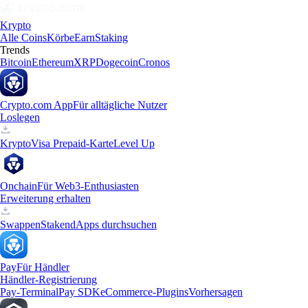
Krypto
Alle Coins
Körbe
Earn
Staking
Trends
Bitcoin
Ethereum
XRP
Dogecoin
Cronos
Crypto.com App
Für alltägliche Nutzer
Loslegen
Krypto
Visa Prepaid-Karte
Level Up
Onchain
Für Web3-Enthusiasten
Erweiterung erhalten
Swappen
Staken
dApps durchsuchen
Pay
Für Händler
Händler-Registrierung
Pay-Terminal
Pay SDK
eCommerce-Plugins
Vorhersagen