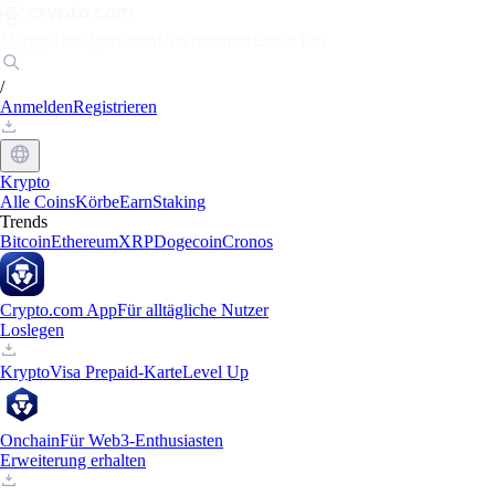
Märkte
Einzelpersonen
Unternehmen
Entdecken
/
Anmelden
Registrieren
Krypto
Alle Coins
Körbe
Earn
Staking
Trends
Bitcoin
Ethereum
XRP
Dogecoin
Cronos
Crypto.com App
Für alltägliche Nutzer
Loslegen
Krypto
Visa Prepaid-Karte
Level Up
Onchain
Für Web3-Enthusiasten
Erweiterung erhalten