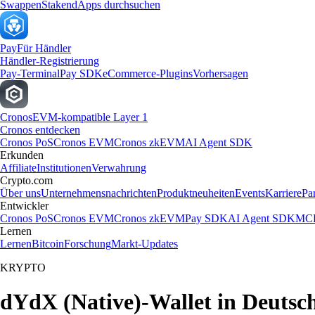
Swappen
Staken
dApps durchsuchen
Pay
Für Händler
Händler-Registrierung
Pay-Terminal
Pay SDK
eCommerce-Plugins
Vorhersagen
Cronos
EVM-kompatible Layer 1
Cronos entdecken
Cronos PoS
Cronos EVM
Cronos zkEVM
AI Agent SDK
Erkunden
Affiliate
Institutionen
Verwahrung
Crypto.com
Über uns
Unternehmensnachrichten
Produktneuheiten
Events
Karriere
Pa
Entwickler
Cronos PoS
Cronos EVM
Cronos zkEVM
Pay SDK
AI Agent SDK
MCP
Lernen
Lernen
Bitcoin
Forschung
Markt-Updates
KRYPTO
dYdX (Native)-Wallet in Deutsch