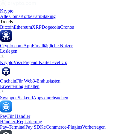
Krypto
Alle Coins
Körbe
Earn
Staking
Trends
Bitcoin
Ethereum
XRP
Dogecoin
Cronos
Crypto.com App
Für alltägliche Nutzer
Loslegen
Krypto
Visa Prepaid-Karte
Level Up
Onchain
Für Web3-Enthusiasten
Erweiterung erhalten
Swappen
Staken
dApps durchsuchen
Pay
Für Händler
Händler-Registrierung
Pay-Terminal
Pay SDK
eCommerce-Plugins
Vorhersagen