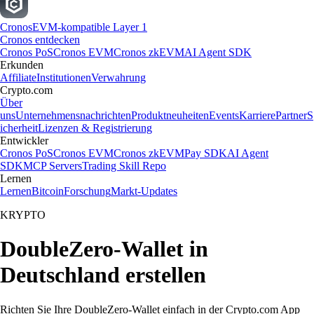
Cronos
EVM-kompatible Layer 1
Cronos entdecken
Cronos PoS
Cronos EVM
Cronos zkEVM
AI Agent SDK
Erkunden
Affiliate
Institutionen
Verwahrung
Crypto.com
Über
uns
Unternehmensnachrichten
Produktneuheiten
Events
Karriere
Partner
S
icherheit
Lizenzen & Registrierung
Entwickler
Cronos PoS
Cronos EVM
Cronos zkEVM
Pay SDK
AI Agent
SDK
MCP Servers
Trading Skill Repo
Lernen
Lernen
Bitcoin
Forschung
Markt-Updates
KRYPTO
DoubleZero-Wallet in
Deutschland erstellen
Richten Sie Ihre DoubleZero-Wallet einfach in der Crypto.com App