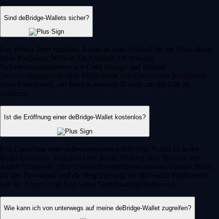
Sind deBridge-Wallets sicher?
Der Schutz Ihrer digitalen Assets ist entscheidend für die Verwaltung
Ihres Portfolios. Wählen Sie Anbieter mit strengen
Sicherheitsmaßnahmen wie Cold Storage und strikten
Verifizierungsprotokollen. Plattformen wie Crypto.com priorisieren
diese Funktionen, um Ihren Kontozugriff rund um die Uhr zu
schützen.
Ist die Eröffnung einer deBridge-Wallet kostenlos?
Das Einrichten einer softwarebasierten deBridge-Wallet ist in der
Regel kostenlos. Während beim Kauf, Verkauf oder Transfer von
Assets Netzwerk- oder Transaktionsgebühren anfallen können, fallen
für den Download und die Registrierung bei führenden Plattformen
wie der Crypto.com App keine Einrichtungsgebühren an.
Wie kann ich von unterwegs auf meine deBridge-Wallet zugreifen?