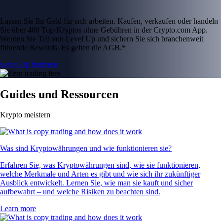
Lassen Sie Ihr Geld für sich arbeiten. Kaufen, verkaufen oder handeln
Sie über 400 Top-Kryptos ohne Gebühren in der Crypto.com App.
Werden Sie Teil von Level Up und sichern Sie sich branchenweit
führende Rewards. Es gelten die AGB.*
Level Up beitreten
Guides und Ressourcen
Krypto meistern
Was sind Kryptowährungen und wie funktionieren sie?
Erfahren Sie, was Kryptowährungen sind, wie sie funktionieren,
welche Merkmale und Arten es gibt und wie sich ihr zukünftiger
Ausblick entwickelt. Lernen Sie, wie man sie kauft und sicher
aufbewahrt – und welche Risiken zu beachten sind.
Learn more