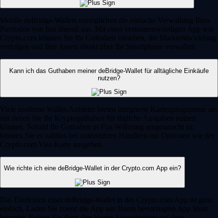
Mobile deBridge-Wallets ermöglichen die einfache Verwaltung Ihres
Portfolios von fast überall aus. Mit einer vertrauenswürdigen App wie
Crypto.com können Sie Ihr Guthaben einsehen, die Marktentwicklung
verfolgen und Ihre Assets direkt über Ihr Smartphone verwalten.
Kann ich das Guthaben meiner deBridge-Wallet für alltägliche Einkäufe
nutzen?
Viele moderne Wallet-Anbieter bieten integrierte Kartenprogramme an,
mit denen Sie Ihr Kryptoguthaben für tägliche Ausgaben nutzen
können. Sobald Ihr Guthaben in Fiat-Währung umgetauscht ist,
können Sie es nahtlos bei unterstützen Händlern mit Optionen wie der
Crypto.com Visa Karte ausgeben.
Wie richte ich eine deBridge-Wallet in der Crypto.com App ein?
Das Einrichten einer deBridge-Wallet in der Crypto.com App ist ganz
einfach. Laden Sie zuerst die App aus Ihrem bevorzugten App Store
herunter. Folgen Sie dann den klaren Anweisungen auf dem