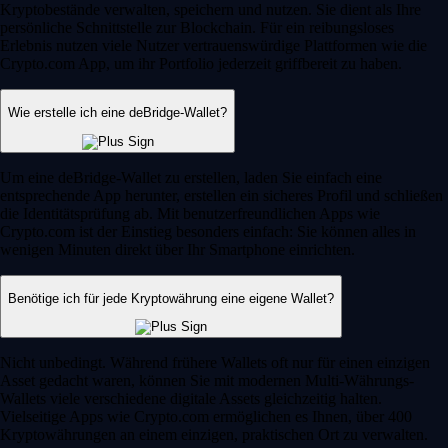
Kryptobestände verwalten, speichern und nutzen. Sie dient als Ihre
persönliche Schnittstelle zur Blockchain. Für ein reibungsloses
Erlebnis nutzen viele Nutzer vertrauenswürdige Plattformen wie die
Crypto.com App, um ihr Portfolio jederzeit griffbereit zu haben.
Wie erstelle ich eine deBridge-Wallet?
Um eine deBridge-Wallet zu erstellen, laden Sie einfach eine
entsprechende App herunter, erstellen ein sicheres Profil und schließen
die Identitätsprüfung ab. Mit benutzerfreundlichen Apps wie
Crypto.com ist der Einstieg besonders einfach: Sie können alles in
wenigen Minuten direkt über Ihr Smartphone einrichten.
Benötige ich für jede Kryptowährung eine eigene Wallet?
Nicht unbedingt. Während frühere Wallets oft nur für einen einzigen
Asset gedacht waren, können Sie mit modernen Multi-Währungs-
Wallets viele verschiedene digitale Assets gleichzeitig halten.
Vielseitige Apps wie Crypto.com ermöglichen es Ihnen, über 400
Kryptowährungen an einem einzigen, praktischen Ort zu verwalten.