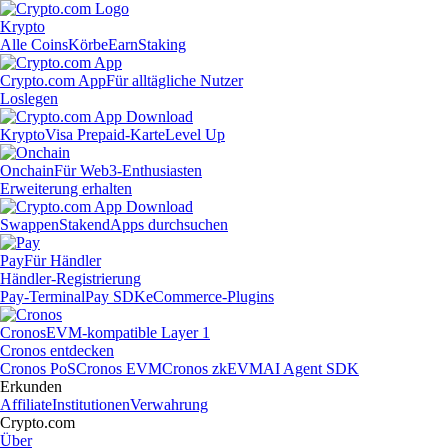
Krypto
Alle Coins
Körbe
Earn
Staking
Crypto.com App
Für alltägliche Nutzer
Loslegen
Krypto
Visa Prepaid-Karte
Level Up
Onchain
Für Web3-Enthusiasten
Erweiterung erhalten
Swappen
Staken
dApps durchsuchen
Pay
Für Händler
Händler-Registrierung
Pay-Terminal
Pay SDK
eCommerce-Plugins
Cronos
EVM-kompatible Layer 1
Cronos entdecken
Cronos PoS
Cronos EVM
Cronos zkEVM
AI Agent SDK
Erkunden
Affiliate
Institutionen
Verwahrung
Crypto.com
Über