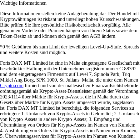
Wichtige Informationen
Diese Informationen stellen keine Anlageberatung dar. Der Handel mit
Kryptowährungen ist riskant und unterliegt hohen Kursschwankungen.
Bitte prüfen Sie Ihre persönliche Risikobereitschaft sorgfältig. Alle
genannten Vorteile oder Prämien hängen von Ihrem Status sowie dem
Token-Besitz ab und können sich gemäß den AGB ändern.
*0 % Gebühren bis zum Limit der jeweiligen Level-Up-Stufe. Spreads
und weitere Kosten sind möglich.
Foris DAX MT Limited ist eine in Malta eingetragene Gesellschaft mit
beschränkter Haftung mit der Unternehmensregisternummer C 88392
und dem eingetragenen Firmensitz auf Level 7, Spinola Park, Triq
Mikiel Ang Borg, SPK 1000, St. Julians, Malta, die unter dem Namen
Crypto.com
firmiert und von der maltesischen Finanzaufsichtsbehörde
ordnungsgemäß als Krypto-Asset-Dienstleister gemäß der Verordnung
2023/1114 über Märkte für Krypto-Assets, die in Malta durch das
Gesetz über Märkte für Krypto-Assets umgesetzt wurde, zugelassen
ist. Foris DAX MT Limited ist berechtigt, die folgenden Services zu
erbringen: 1. Umtausch von Krypto-Assets in Geldmittel; 2. Umtausch
von Krypto-Assets in andere Krypto-Assets; 3. Empfang und
Übermittlung von Orders für Krypto-Assets im Namen von Kunden;
4. Ausführung von Orders für Krypto-Assets im Namen von Kunden;
5. Überweisungsservices für Krypto-Assets im Namen von Kunden;