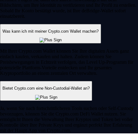
Bildschirm, um Ihre Identität zu verifizieren und Ihr Profil zu erstellen.
Sobald Ihr Konto bestätigt wurde, ist Ihre deBridge-Wallet sofort
einsatzbereit.
Was kann ich mit meiner Crypto.com Wallet machen?
Mit Ihrer Crypto.com Wallet können Sie Ihre digitalen Assets ganz
einfach kaufen, verkaufen und halten. Zudem können Sie
Preisbewegungen in Echtzeit verfolgen, das Level Up-Programm für
potenzielle Plattform-Vorteile entdecken und Ihr gesamtes
Kryptoportfolio an einem zentralen Ort verwalten.
Bietet Crypto.com eine Non-Custodial-Wallet an?
Ja, wenn Sie nach fortschrittlicheren Tools suchen oder Self-Custody
bevorzugen, können Sie die Crypto.com DeFi Wallet nutzen. Sie
ermöglicht Ihnen die Verwaltung Ihrer Kryptos und Token bei voller
Kontrolle über Ihre Private Keys und ergänzt perfekt Ihre Erfahrung
mit der Haupt-App von Crypto.com.