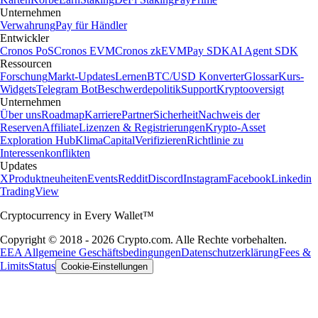
Unternehmen
Verwahrung
Pay für Händler
Entwickler
Cronos PoS
Cronos EVM
Cronos zkEVM
Pay SDK
AI Agent SDK
Ressourcen
Forschung
Markt-Updates
Lernen
BTC/USD Konverter
Glossar
Kurs-
Widgets
Telegram Bot
Beschwerdepolitik
Support
Kryptooversigt
Unternehmen
Über uns
Roadmap
Karriere
Partner
Sicherheit
Nachweis der
Reserven
Affiliate
Lizenzen & Registrierungen
Krypto-Asset
Exploration Hub
Klima
Capital
Verifizieren
Richtlinie zu
Interessenkonflikten
Updates
X
Produktneuheiten
Events
Reddit
Discord
Instagram
Facebook
Linkedin
TradingView
Cryptocurrency in Every Wallet™
Copyright © 2018 - 2026 Crypto.com. Alle Rechte vorbehalten.
EEA Allgemeine Geschäftsbedingungen
Datenschutzerklärung
Fees &
Limits
Status
Cookie-Einstellungen