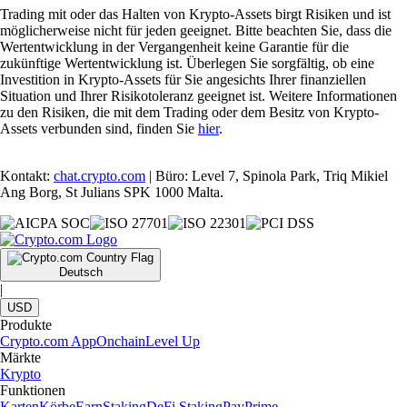
Trading mit oder das Halten von Krypto-Assets birgt Risiken und ist
möglicherweise nicht für jeden geeignet. Bitte beachten Sie, dass die
Wertentwicklung in der Vergangenheit keine Garantie für die
zukünftige Wertentwicklung ist. Überlegen Sie sorgfältig, ob eine
Investition in Krypto-Assets für Sie angesichts Ihrer finanziellen
Situation und Ihrer Risikotoleranz geeignet ist. Weitere Informationen
zu den Risiken, die mit dem Trading oder dem Besitz von Krypto-
Assets verbunden sind, finden Sie
hier
.
Kontakt:
chat.crypto.com
| Büro: Level 7, Spinola Park, Triq Mikiel
Ang Borg, St Julians SPK 1000 Malta.
Deutsch
|
USD
Produkte
Crypto.com App
Onchain
Level Up
Märkte
Krypto
Funktionen
Karten
Körbe
Earn
Staking
DeFi Staking
Pay
Prime