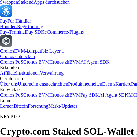
Swappen
Staken
dApps durchsuchen
Pay
Für Händler
Händler-Registrierung
Pay-Terminal
Pay SDK
eCommerce-Plugins
Cronos
EVM-kompatible Layer 1
Cronos entdecken
Cronos PoS
Cronos EVM
Cronos zkEVM
AI Agent SDK
Erkunden
Affiliate
Institutionen
Verwahrung
Crypto.com
Über uns
Unternehmensnachrichten
Produktneuheiten
Events
Karriere
Pa
Entwickler
Cronos PoS
Cronos EVM
Cronos zkEVM
Pay SDK
AI Agent SDK
MCP
Lernen
Lernen
Bitcoin
Forschung
Markt-Updates
KRYPTO
Crypto.com Staked SOL-Wallet i