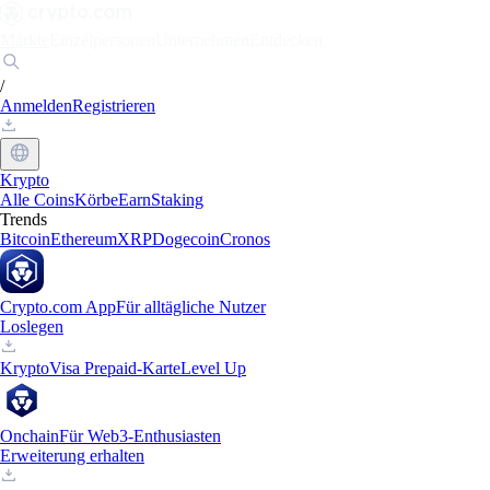
Märkte
Einzelpersonen
Unternehmen
Entdecken
/
Anmelden
Registrieren
Krypto
Alle Coins
Körbe
Earn
Staking
Trends
Bitcoin
Ethereum
XRP
Dogecoin
Cronos
Crypto.com App
Für alltägliche Nutzer
Loslegen
Krypto
Visa Prepaid-Karte
Level Up
Onchain
Für Web3-Enthusiasten
Erweiterung erhalten