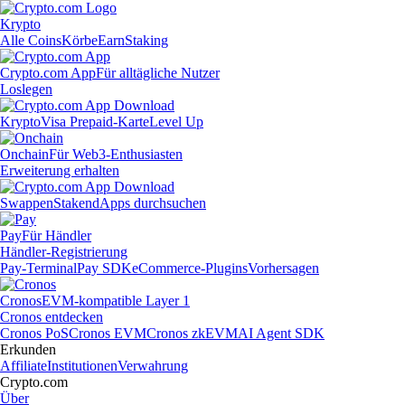
Krypto
Alle Coins
Körbe
Earn
Staking
Crypto.com App
Für alltägliche Nutzer
Loslegen
Krypto
Visa Prepaid-Karte
Level Up
Onchain
Für Web3-Enthusiasten
Erweiterung erhalten
Swappen
Staken
dApps durchsuchen
Pay
Für Händler
Händler-Registrierung
Pay-Terminal
Pay SDK
eCommerce-Plugins
Vorhersagen
Cronos
EVM-kompatible Layer 1
Cronos entdecken
Cronos PoS
Cronos EVM
Cronos zkEVM
AI Agent SDK
Erkunden
Affiliate
Institutionen
Verwahrung
Crypto.com
Über