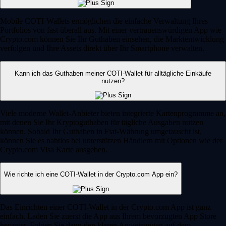
Mobile COTI-Wallets ermöglichen die einfache Verwaltung Ihres
Portfolios von fast überall aus. Mit einer vertrauenswürdigen App wie
Crypto.com können Sie Ihr Guthaben einsehen, die Marktentwicklung
verfolgen und Ihre Assets direkt über Ihr Smartphone verwalten.
Kann ich das Guthaben meiner COTI-Wallet für alltägliche Einkäufe
nutzen?
Viele moderne Wallet-Anbieter bieten integrierte Kartenprogramme an,
mit denen Sie Ihr Kryptoguthaben für tägliche Ausgaben nutzen
können. Sobald Ihr Guthaben in Fiat-Währung umgetauscht ist,
können Sie es nahtlos bei unterstützen Händlern mit Optionen wie der
Crypto.com Visa Karte ausgeben.
Wie richte ich eine COTI-Wallet in der Crypto.com App ein?
Das Einrichten einer COTI-Wallet in der Crypto.com App ist ganz
einfach. Laden Sie zuerst die App aus Ihrem bevorzugten App Store
herunter. Folgen Sie dann den klaren Anweisungen auf dem