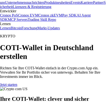
uns
Unternehmensnachrichten
Produktneuheiten
Events
Karriere
Partner
S
icherheit
Lizenzen & Registrierung
Entwickler
Cronos PoS
Cronos EVM
Cronos zkEVM
Pay SDK
AI Agent
SDK
MCP Servers
Trading Skill Repo
Lernen
Lernen
Bitcoin
Forschung
Markt-Updates
KRYPTO
COTI-Wallet in Deutschland
erstellen
Richten Sie Ihre COTI-Wallet einfach in der Crypto.com App ein.
Verwalten Sie Ihr Portfolio sicher von unterwegs. Behalten Sie Ihre
Investments immer im Blick.
Jetzt starten
Ihre COTI-Wallet: clever und sicher