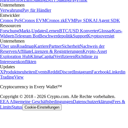
Unternehmen
Verwahrung
Pay für Händler
Entwickler
Cronos PoS
Cronos EVM
Cronos zkEVM
Pay SDK
AI Agent SDK
Ressourcen
Forschung
Markt-Updates
Lernen
BTC/USD Konverter
Glossar
Kurs-
Widgets
Telegram Bot
Beschwerdepolitik
Support
Kryptooversigt
Unternehmen
Über uns
Roadmap
Karriere
Partner
Sicherheit
Nachweis der
Reserven
Affiliate
Lizenzen & Registrierungen
Krypto-Asset
Exploration Hub
Klima
Capital
Verifizieren
Richtlinie zu
Interessenkonflikten
Updates
X
Produktneuheiten
Events
Reddit
Discord
Instagram
Facebook
Linkedin
TradingView
Cryptocurrency in Every Wallet™
Copyright © 2018 - 2026 Crypto.com. Alle Rechte vorbehalten.
EEA Allgemeine Geschäftsbedingungen
Datenschutzerklärung
Fees &
Limits
Status
Cookie-Einstellungen