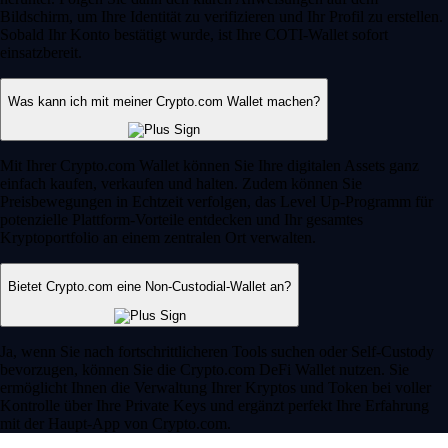
Bildschirm, um Ihre Identität zu verifizieren und Ihr Profil zu erstellen.
Sobald Ihr Konto bestätigt wurde, ist Ihre COTI-Wallet sofort
einsatzbereit.
Was kann ich mit meiner Crypto.com Wallet machen?
Mit Ihrer Crypto.com Wallet können Sie Ihre digitalen Assets ganz
einfach kaufen, verkaufen und halten. Zudem können Sie
Preisbewegungen in Echtzeit verfolgen, das Level Up-Programm für
potenzielle Plattform-Vorteile entdecken und Ihr gesamtes
Kryptoportfolio an einem zentralen Ort verwalten.
Bietet Crypto.com eine Non-Custodial-Wallet an?
Ja, wenn Sie nach fortschrittlicheren Tools suchen oder Self-Custody
bevorzugen, können Sie die Crypto.com DeFi Wallet nutzen. Sie
ermöglicht Ihnen die Verwaltung Ihrer Kryptos und Token bei voller
Kontrolle über Ihre Private Keys und ergänzt perfekt Ihre Erfahrung
mit der Haupt-App von Crypto.com.