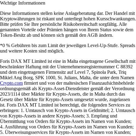
Wichtige Informationen
Diese Informationen stellen keine Anlageberatung dar. Der Handel mit
Kryptowährungen ist riskant und unterliegt hohen Kursschwankungen.
Bitte prüfen Sie Ihre persönliche Risikobereitschaft sorgfältig. Alle
genannten Vorteile oder Prämien hängen von Ihrem Status sowie dem
Token-Besitz ab und können sich gemäß den AGB ändern.
*0 % Gebühren bis zum Limit der jeweiligen Level-Up-Stufe. Spreads
und weitere Kosten sind möglich.
Foris DAX MT Limited ist eine in Malta eingetragene Gesellschaft mit
beschränkter Haftung mit der Unternehmensregisternummer C 88392
und dem eingetragenen Firmensitz auf Level 7, Spinola Park, Triq
Mikiel Ang Borg, SPK 1000, St. Julians, Malta, die unter dem Namen
Crypto.com
firmiert und von der maltesischen Finanzaufsichtsbehörde
ordnungsgemäß als Krypto-Asset-Dienstleister gemäß der Verordnung
2023/1114 über Märkte für Krypto-Assets, die in Malta durch das
Gesetz über Märkte für Krypto-Assets umgesetzt wurde, zugelassen
ist. Foris DAX MT Limited ist berechtigt, die folgenden Services zu
erbringen: 1. Umtausch von Krypto-Assets in Geldmittel; 2. Umtausch
von Krypto-Assets in andere Krypto-Assets; 3. Empfang und
Übermittlung von Orders für Krypto-Assets im Namen von Kunden;
4. Ausführung von Orders für Krypto-Assets im Namen von Kunden;
5. Überweisungsservices für Krypto-Assets im Namen von Kunden;