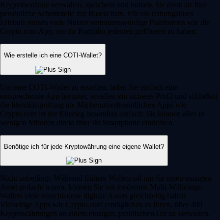
Kryptobestände verwalten, speichern und nutzen. Sie dient als Ihre
persönliche Schnittstelle zur Blockchain. Für ein reibungsloses
Erlebnis nutzen viele Nutzer vertrauenswürdige Plattformen wie die
Crypto.com App, um ihr Portfolio jederzeit griffbereit zu haben.
Wie erstelle ich eine COTI-Wallet?
Um eine COTI-Wallet zu erstellen, laden Sie einfach eine
entsprechende App herunter, erstellen ein sicheres Profil und schließen
die Identitätsprüfung ab. Mit benutzerfreundlichen Apps wie
Crypto.com ist der Einstieg besonders einfach: Sie können alles in
wenigen Minuten direkt über Ihr Smartphone einrichten.
Benötige ich für jede Kryptowährung eine eigene Wallet?
Nicht unbedingt. Während frühere Wallets oft nur für einen einzigen
Asset gedacht waren, können Sie mit modernen Multi-Währungs-
Wallets viele verschiedene digitale Assets gleichzeitig halten.
Vielseitige Apps wie Crypto.com ermöglichen es Ihnen, über 400
Kryptowährungen an einem einzigen, praktischen Ort zu verwalten.