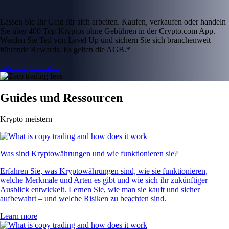
Lassen Sie Ihr Geld für sich arbeiten. Kaufen, verkaufen oder handeln
Sie über 400 Top-Kryptos ohne Gebühren in der Crypto.com App.
Werden Sie Teil von Level Up und sichern Sie sich branchenweit
führende Rewards. Es gelten die AGB.*
Level Up beitreten
Guides und Ressourcen
Krypto meistern
Was sind Kryptowährungen und wie funktionieren sie?
Erfahren Sie, was Kryptowährungen sind, wie sie funktionieren,
welche Merkmale und Arten es gibt und wie sich ihr zukünftiger
Ausblick entwickelt. Lernen Sie, wie man sie kauft und sicher
aufbewahrt – und welche Risiken zu beachten sind.
Learn more