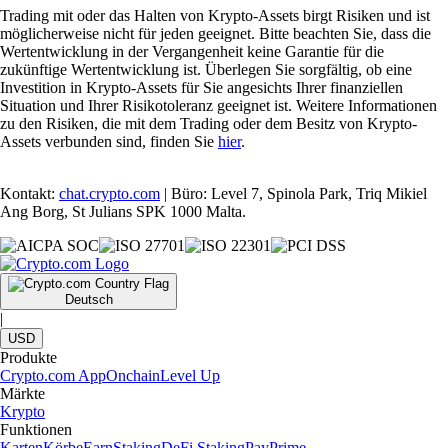
Trading mit oder das Halten von Krypto-Assets birgt Risiken und ist
möglicherweise nicht für jeden geeignet. Bitte beachten Sie, dass die
Wertentwicklung in der Vergangenheit keine Garantie für die
zukünftige Wertentwicklung ist. Überlegen Sie sorgfältig, ob eine
Investition in Krypto-Assets für Sie angesichts Ihrer finanziellen
Situation und Ihrer Risikotoleranz geeignet ist. Weitere Informationen
zu den Risiken, die mit dem Trading oder dem Besitz von Krypto-
Assets verbunden sind, finden Sie
hier
.
Kontakt:
chat.crypto.com
| Büro: Level 7, Spinola Park, Triq Mikiel
Ang Borg, St Julians SPK 1000 Malta.
Deutsch
|
USD
Produkte
Crypto.com App
Onchain
Level Up
Märkte
Krypto
Funktionen
Karten
Körbe
Earn
Staking
DeFi Staking
Pay
Prime