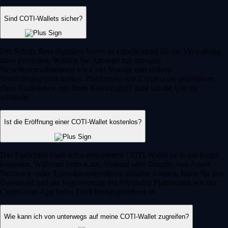
Sind COTI-Wallets sicher?
Der Schutz Ihrer digitalen Assets ist entscheidend für die Verwaltung
Ihres Portfolios. Wählen Sie Anbieter mit strengen
Sicherheitsmaßnahmen wie Cold Storage und strikten
Verifizierungsprotokollen. Plattformen wie Crypto.com priorisieren
diese Funktionen, um Ihren Kontozugriff rund um die Uhr zu
schützen.
Ist die Eröffnung einer COTI-Wallet kostenlos?
Das Einrichten einer softwarebasierten COTI-Wallet ist in der Regel
kostenlos. Während beim Kauf, Verkauf oder Transfer von Assets
Netzwerk- oder Transaktionsgebühren anfallen können, fallen für den
Download und die Registrierung bei führenden Plattformen wie der
Crypto.com App keine Einrichtungsgebühren an.
Wie kann ich von unterwegs auf meine COTI-Wallet zugreifen?