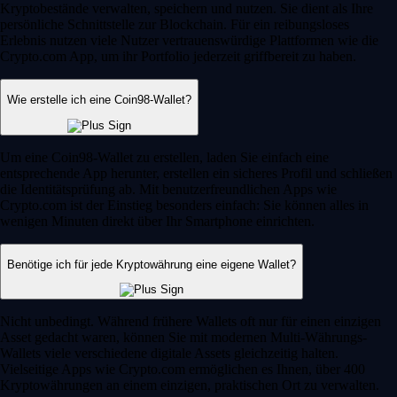
Kryptobestände verwalten, speichern und nutzen. Sie dient als Ihre
persönliche Schnittstelle zur Blockchain. Für ein reibungsloses
Erlebnis nutzen viele Nutzer vertrauenswürdige Plattformen wie die
Crypto.com App, um ihr Portfolio jederzeit griffbereit zu haben.
Wie erstelle ich eine Coin98-Wallet?
Um eine Coin98-Wallet zu erstellen, laden Sie einfach eine
entsprechende App herunter, erstellen ein sicheres Profil und schließen
die Identitätsprüfung ab. Mit benutzerfreundlichen Apps wie
Crypto.com ist der Einstieg besonders einfach: Sie können alles in
wenigen Minuten direkt über Ihr Smartphone einrichten.
Benötige ich für jede Kryptowährung eine eigene Wallet?
Nicht unbedingt. Während frühere Wallets oft nur für einen einzigen
Asset gedacht waren, können Sie mit modernen Multi-Währungs-
Wallets viele verschiedene digitale Assets gleichzeitig halten.
Vielseitige Apps wie Crypto.com ermöglichen es Ihnen, über 400
Kryptowährungen an einem einzigen, praktischen Ort zu verwalten.