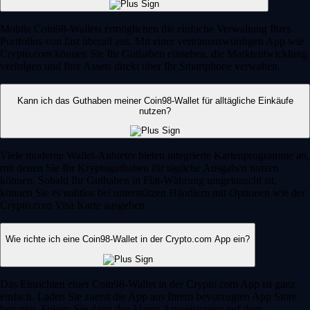
Mobile Coin98-Wallets ermöglichen die einfache Verwaltung Ihres
Portfolios von fast überall aus. Mit einer vertrauenswürdigen App wie
Crypto.com können Sie Ihr Guthaben einsehen, die Marktentwicklung
verfolgen und Ihre Assets direkt über Ihr Smartphone verwalten.
Kann ich das Guthaben meiner Coin98-Wallet für alltägliche Einkäufe
nutzen?
Viele moderne Wallet-Anbieter bieten integrierte Kartenprogramme an,
mit denen Sie Ihr Kryptoguthaben für tägliche Ausgaben nutzen
können. Sobald Ihr Guthaben in Fiat-Währung umgetauscht ist,
können Sie es nahtlos bei unterstützen Händlern mit Optionen wie der
Crypto.com Visa Karte ausgeben.
Wie richte ich eine Coin98-Wallet in der Crypto.com App ein?
Das Einrichten einer Coin98-Wallet in der Crypto.com App ist ganz
einfach. Laden Sie zuerst die App aus Ihrem bevorzugten App Store
herunter. Folgen Sie dann den klaren Anweisungen auf dem