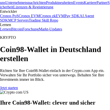
uns
Unternehmensnachrichten
Produktneuheiten
Events
Karriere
Partner
S
icherheit
Lizenzen & Registrierung
Entwickler
Cronos PoS
Cronos EVM
Cronos zkEVM
Pay SDK
AI Agent
SDK
MCP Servers
Trading Skill Repo
Lernen
Lernen
Bitcoin
Forschung
Markt-Updates
KRYPTO
Coin98-Wallet in Deutschland
erstellen
Richten Sie Ihre Coin98-Wallet einfach in der Crypto.com App ein.
Verwalten Sie Ihr Portfolio sicher von unterwegs. Behalten Sie Ihre
Investments immer im Blick.
Jetzt starten
Ihre Coin98-Wallet: clever und sicher