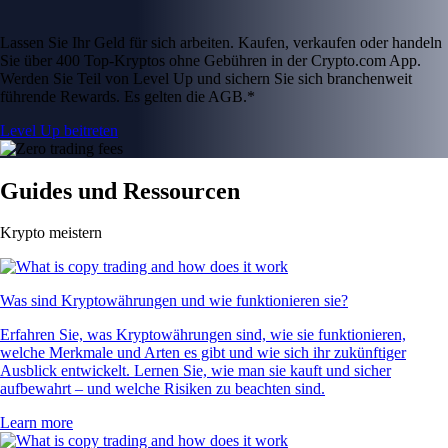
Lassen Sie Ihr Geld für sich arbeiten. Kaufen, verkaufen oder handeln
Sie über 400 Top-Kryptos ohne Gebühren in der Crypto.com App.
Werden Sie Teil von Level Up und sichern Sie sich branchenweit
führende Rewards. Es gelten die AGB.*
Level Up beitreten
Guides und Ressourcen
Krypto meistern
Was sind Kryptowährungen und wie funktionieren sie?
Erfahren Sie, was Kryptowährungen sind, wie sie funktionieren,
welche Merkmale und Arten es gibt und wie sich ihr zukünftiger
Ausblick entwickelt. Lernen Sie, wie man sie kauft und sicher
aufbewahrt – und welche Risiken zu beachten sind.
Learn more