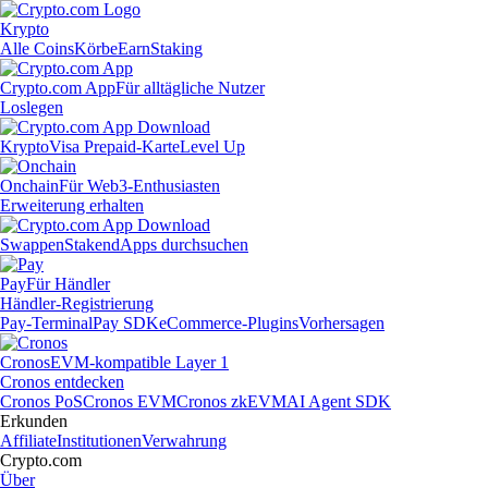
Krypto
Alle Coins
Körbe
Earn
Staking
Crypto.com App
Für alltägliche Nutzer
Loslegen
Krypto
Visa Prepaid-Karte
Level Up
Onchain
Für Web3-Enthusiasten
Erweiterung erhalten
Swappen
Staken
dApps durchsuchen
Pay
Für Händler
Händler-Registrierung
Pay-Terminal
Pay SDK
eCommerce-Plugins
Vorhersagen
Cronos
EVM-kompatible Layer 1
Cronos entdecken
Cronos PoS
Cronos EVM
Cronos zkEVM
AI Agent SDK
Erkunden
Affiliate
Institutionen
Verwahrung
Crypto.com
Über