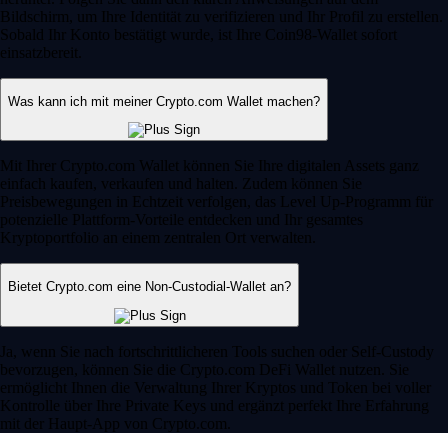
Bildschirm, um Ihre Identität zu verifizieren und Ihr Profil zu erstellen.
Sobald Ihr Konto bestätigt wurde, ist Ihre Coin98-Wallet sofort
einsatzbereit.
Was kann ich mit meiner Crypto.com Wallet machen?
Mit Ihrer Crypto.com Wallet können Sie Ihre digitalen Assets ganz
einfach kaufen, verkaufen und halten. Zudem können Sie
Preisbewegungen in Echtzeit verfolgen, das Level Up-Programm für
potenzielle Plattform-Vorteile entdecken und Ihr gesamtes
Kryptoportfolio an einem zentralen Ort verwalten.
Bietet Crypto.com eine Non-Custodial-Wallet an?
Ja, wenn Sie nach fortschrittlicheren Tools suchen oder Self-Custody
bevorzugen, können Sie die Crypto.com DeFi Wallet nutzen. Sie
ermöglicht Ihnen die Verwaltung Ihrer Kryptos und Token bei voller
Kontrolle über Ihre Private Keys und ergänzt perfekt Ihre Erfahrung
mit der Haupt-App von Crypto.com.