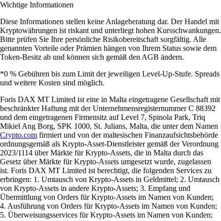
Wichtige Informationen
Diese Informationen stellen keine Anlageberatung dar. Der Handel mit
Kryptowährungen ist riskant und unterliegt hohen Kursschwankungen.
Bitte prüfen Sie Ihre persönliche Risikobereitschaft sorgfältig. Alle
genannten Vorteile oder Prämien hängen von Ihrem Status sowie dem
Token-Besitz ab und können sich gemäß den AGB ändern.
*0 % Gebühren bis zum Limit der jeweiligen Level-Up-Stufe. Spreads
und weitere Kosten sind möglich.
Foris DAX MT Limited ist eine in Malta eingetragene Gesellschaft mit
beschränkter Haftung mit der Unternehmensregisternummer C 88392
und dem eingetragenen Firmensitz auf Level 7, Spinola Park, Triq
Mikiel Ang Borg, SPK 1000, St. Julians, Malta, die unter dem Namen
Crypto.com
firmiert und von der maltesischen Finanzaufsichtsbehörde
ordnungsgemäß als Krypto-Asset-Dienstleister gemäß der Verordnung
2023/1114 über Märkte für Krypto-Assets, die in Malta durch das
Gesetz über Märkte für Krypto-Assets umgesetzt wurde, zugelassen
ist. Foris DAX MT Limited ist berechtigt, die folgenden Services zu
erbringen: 1. Umtausch von Krypto-Assets in Geldmittel; 2. Umtausch
von Krypto-Assets in andere Krypto-Assets; 3. Empfang und
Übermittlung von Orders für Krypto-Assets im Namen von Kunden;
4. Ausführung von Orders für Krypto-Assets im Namen von Kunden;
5. Überweisungsservices für Krypto-Assets im Namen von Kunden;