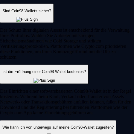
Sind Coin98-Wallets sicher?
Der Schutz Ihrer digitalen Assets ist entscheidend für die Verwaltung
Ihres Portfolios. Wählen Sie Anbieter mit strengen
Sicherheitsmaßnahmen wie Cold Storage und strikten
Verifizierungsprotokollen. Plattformen wie Crypto.com priorisieren
diese Funktionen, um Ihren Kontozugriff rund um die Uhr zu
schützen.
Ist die Eröffnung einer Coin98-Wallet kostenlos?
Das Einrichten einer softwarebasierten Coin98-Wallet ist in der Regel
kostenlos. Während beim Kauf, Verkauf oder Transfer von Assets
Netzwerk- oder Transaktionsgebühren anfallen können, fallen für den
Download und die Registrierung bei führenden Plattformen wie der
Crypto.com App keine Einrichtungsgebühren an.
Wie kann ich von unterwegs auf meine Coin98-Wallet zugreifen?