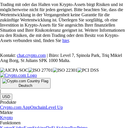
Trading mit oder das Halten von Krypto-Assets birgt Risiken und ist
möglicherweise nicht für jeden geeignet. Bitte beachten Sie, dass die
Wertentwicklung in der Vergangenheit keine Garantie für die
zukünftige Wertentwicklung ist. Überlegen Sie sorgfältig, ob eine
Investition in Krypto-Assets für Sie angesichts Ihrer finanziellen
Situation und Ihrer Risikotoleranz geeignet ist. Weitere Informationen
zu den Risiken, die mit dem Trading oder dem Besitz von Krypto-
Assets verbunden sind, finden Sie
hier
.
Kontakt:
chat.crypto.com
| Büro: Level 7, Spinola Park, Triq Mikiel
Ang Borg, St Julians SPK 1000 Malta.
Deutsch
|
USD
Produkte
Crypto.com App
Onchain
Level Up
Märkte
Krypto
Funktionen
Karten
Körbe
Earn
Staking
DeFi Staking
Pay
Prime