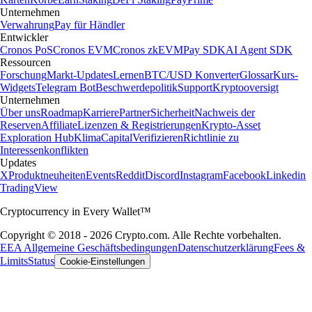
Unternehmen
Verwahrung
Pay für Händler
Entwickler
Cronos PoS
Cronos EVM
Cronos zkEVM
Pay SDK
AI Agent SDK
Ressourcen
Forschung
Markt-Updates
Lernen
BTC/USD Konverter
Glossar
Kurs-
Widgets
Telegram Bot
Beschwerdepolitik
Support
Kryptooversigt
Unternehmen
Über uns
Roadmap
Karriere
Partner
Sicherheit
Nachweis der
Reserven
Affiliate
Lizenzen & Registrierungen
Krypto-Asset
Exploration Hub
Klima
Capital
Verifizieren
Richtlinie zu
Interessenkonflikten
Updates
X
Produktneuheiten
Events
Reddit
Discord
Instagram
Facebook
Linkedin
TradingView
Cryptocurrency in Every Wallet™
Copyright © 2018 - 2026 Crypto.com. Alle Rechte vorbehalten.
EEA Allgemeine Geschäftsbedingungen
Datenschutzerklärung
Fees &
Limits
Status
Cookie-Einstellungen