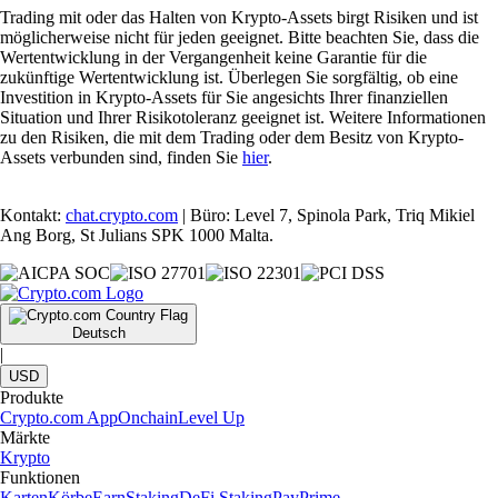
Trading mit oder das Halten von Krypto-Assets birgt Risiken und ist
möglicherweise nicht für jeden geeignet. Bitte beachten Sie, dass die
Wertentwicklung in der Vergangenheit keine Garantie für die
zukünftige Wertentwicklung ist. Überlegen Sie sorgfältig, ob eine
Investition in Krypto-Assets für Sie angesichts Ihrer finanziellen
Situation und Ihrer Risikotoleranz geeignet ist. Weitere Informationen
zu den Risiken, die mit dem Trading oder dem Besitz von Krypto-
Assets verbunden sind, finden Sie
hier
.
Kontakt:
chat.crypto.com
| Büro: Level 7, Spinola Park, Triq Mikiel
Ang Borg, St Julians SPK 1000 Malta.
Deutsch
|
USD
Produkte
Crypto.com App
Onchain
Level Up
Märkte
Krypto
Funktionen
Karten
Körbe
Earn
Staking
DeFi Staking
Pay
Prime