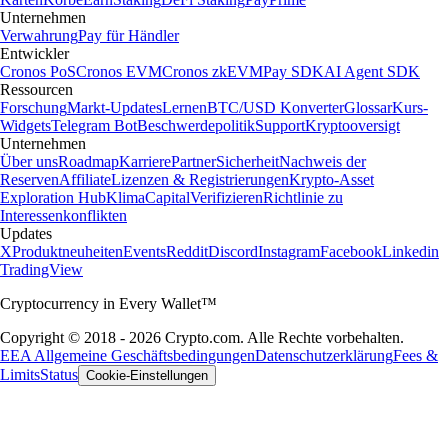
Unternehmen
Verwahrung
Pay für Händler
Entwickler
Cronos PoS
Cronos EVM
Cronos zkEVM
Pay SDK
AI Agent SDK
Ressourcen
Forschung
Markt-Updates
Lernen
BTC/USD Konverter
Glossar
Kurs-
Widgets
Telegram Bot
Beschwerdepolitik
Support
Kryptooversigt
Unternehmen
Über uns
Roadmap
Karriere
Partner
Sicherheit
Nachweis der
Reserven
Affiliate
Lizenzen & Registrierungen
Krypto-Asset
Exploration Hub
Klima
Capital
Verifizieren
Richtlinie zu
Interessenkonflikten
Updates
X
Produktneuheiten
Events
Reddit
Discord
Instagram
Facebook
Linkedin
TradingView
Cryptocurrency in Every Wallet™
Copyright © 2018 - 2026 Crypto.com. Alle Rechte vorbehalten.
EEA Allgemeine Geschäftsbedingungen
Datenschutzerklärung
Fees &
Limits
Status
Cookie-Einstellungen