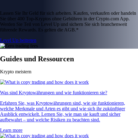
Lassen Sie Ihr Geld für sich arbeiten. Kaufen, verkaufen oder handeln
Sie über 400 Top-Kryptos ohne Gebühren in der Crypto.com App.
Werden Sie Teil von Level Up und sichern Sie sich branchenweit
führende Rewards. Es gelten die AGB.*
Level Up beitreten
Guides und Ressourcen
Krypto meistern
Was sind Kryptowährungen und wie funktionieren sie?
Erfahren Sie, was Kryptowährungen sind, wie sie funktionieren,
welche Merkmale und Arten es gibt und wie sich ihr zukünftiger
Ausblick entwickelt. Lernen Sie, wie man sie kauft und sicher
aufbewahrt – und welche Risiken zu beachten sind.
Learn more