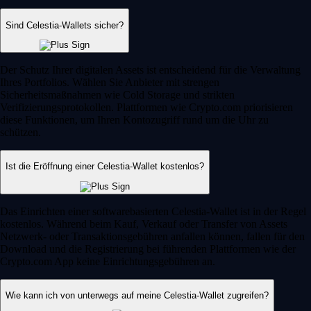
Sind Celestia-Wallets sicher?
Der Schutz Ihrer digitalen Assets ist entscheidend für die Verwaltung
Ihres Portfolios. Wählen Sie Anbieter mit strengen
Sicherheitsmaßnahmen wie Cold Storage und strikten
Verifizierungsprotokollen. Plattformen wie Crypto.com priorisieren
diese Funktionen, um Ihren Kontozugriff rund um die Uhr zu
schützen.
Ist die Eröffnung einer Celestia-Wallet kostenlos?
Das Einrichten einer softwarebasierten Celestia-Wallet ist in der Regel
kostenlos. Während beim Kauf, Verkauf oder Transfer von Assets
Netzwerk- oder Transaktionsgebühren anfallen können, fallen für den
Download und die Registrierung bei führenden Plattformen wie der
Crypto.com App keine Einrichtungsgebühren an.
Wie kann ich von unterwegs auf meine Celestia-Wallet zugreifen?