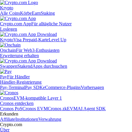
Krypto
Alle Coins
Körbe
Earn
Staking
Crypto.com App
Für alltägliche Nutzer
Loslegen
Krypto
Visa Prepaid-Karte
Level Up
Onchain
Für Web3-Enthusiasten
Erweiterung erhalten
Swappen
Staken
dApps durchsuchen
Pay
Für Händler
Händler-Registrierung
Pay-Terminal
Pay SDK
eCommerce-Plugins
Vorhersagen
Cronos
EVM-kompatible Layer 1
Cronos entdecken
Cronos PoS
Cronos EVM
Cronos zkEVM
AI Agent SDK
Erkunden
Affiliate
Institutionen
Verwahrung
Crypto.com
Über