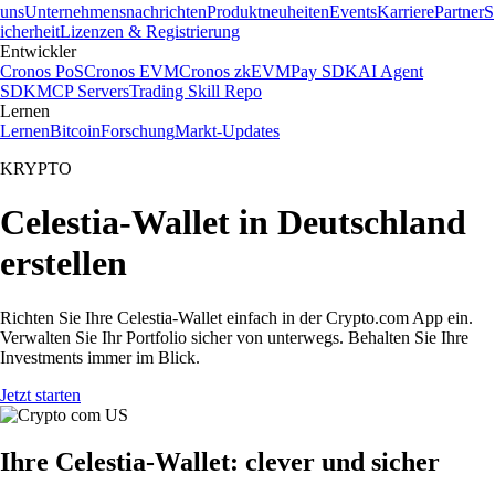
uns
Unternehmensnachrichten
Produktneuheiten
Events
Karriere
Partner
S
icherheit
Lizenzen & Registrierung
Entwickler
Cronos PoS
Cronos EVM
Cronos zkEVM
Pay SDK
AI Agent
SDK
MCP Servers
Trading Skill Repo
Lernen
Lernen
Bitcoin
Forschung
Markt-Updates
KRYPTO
Celestia-Wallet in Deutschland
erstellen
Richten Sie Ihre Celestia-Wallet einfach in der Crypto.com App ein.
Verwalten Sie Ihr Portfolio sicher von unterwegs. Behalten Sie Ihre
Investments immer im Blick.
Jetzt starten
Ihre Celestia-Wallet: clever und sicher