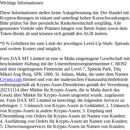
Wichtige Informationen
Diese Informationen stellen keine Anlageberatung dar. Der Handel mit
Kryptowährungen ist riskant und unterliegt hohen Kursschwankungen.
Bitte prüfen Sie Ihre persönliche Risikobereitschaft sorgfältig. Alle
genannten Vorteile oder Prämien hängen von Ihrem Status sowie dem
Token-Besitz ab und können sich gemäß den AGB ändern.
*0 % Gebühren bis zum Limit der jeweiligen Level-Up-Stufe. Spreads
und weitere Kosten sind möglich.
Foris DAX MT Limited ist eine in Malta eingetragene Gesellschaft mit
beschränkter Haftung mit der Unternehmensregisternummer C 88392
und dem eingetragenen Firmensitz auf Level 7, Spinola Park, Triq
Mikiel Ang Borg, SPK 1000, St. Julians, Malta, die unter dem Namen
Crypto.com
firmiert und von der maltesischen Finanzaufsichtsbehörde
ordnungsgemäß als Krypto-Asset-Dienstleister gemäß der Verordnung
2023/1114 über Märkte für Krypto-Assets, die in Malta durch das
Gesetz über Märkte für Krypto-Assets umgesetzt wurde, zugelassen
ist. Foris DAX MT Limited ist berechtigt, die folgenden Services zu
erbringen: 1. Umtausch von Krypto-Assets in Geldmittel; 2. Umtausch
von Krypto-Assets in andere Krypto-Assets; 3. Empfang und
Übermittlung von Orders für Krypto-Assets im Namen von Kunden;
4. Ausführung von Orders für Krypto-Assets im Namen von Kunden;
5. Überweisungsservices für Krypto-Assets im Namen von Kunden;