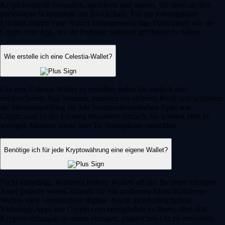
Kryptobestände verwalten, speichern und nutzen. Sie dient als Ihre
persönliche Schnittstelle zur Blockchain. Für ein reibungsloses
Erlebnis nutzen viele Nutzer vertrauenswürdige Plattformen wie die
Crypto.com App, um ihr Portfolio jederzeit griffbereit zu haben.
Wie erstelle ich eine Celestia-Wallet?
Um eine Celestia-Wallet zu erstellen, laden Sie einfach eine
entsprechende App herunter, erstellen ein sicheres Profil und schließen
die Identitätsprüfung ab. Mit benutzerfreundlichen Apps wie
Crypto.com ist der Einstieg besonders einfach: Sie können alles in
wenigen Minuten direkt über Ihr Smartphone einrichten.
Benötige ich für jede Kryptowährung eine eigene Wallet?
Nicht unbedingt. Während frühere Wallets oft nur für einen einzigen
Asset gedacht waren, können Sie mit modernen Multi-Währungs-
Wallets viele verschiedene digitale Assets gleichzeitig halten.
Vielseitige Apps wie Crypto.com ermöglichen es Ihnen, über 400
Kryptowährungen an einem einzigen, praktischen Ort zu verwalten.