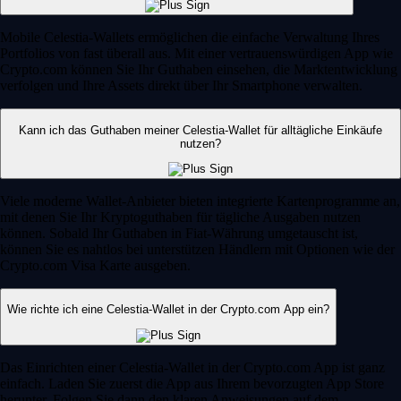
Mobile Celestia-Wallets ermöglichen die einfache Verwaltung Ihres
Portfolios von fast überall aus. Mit einer vertrauenswürdigen App wie
Crypto.com können Sie Ihr Guthaben einsehen, die Marktentwicklung
verfolgen und Ihre Assets direkt über Ihr Smartphone verwalten.
Kann ich das Guthaben meiner Celestia-Wallet für alltägliche Einkäufe
nutzen?
Viele moderne Wallet-Anbieter bieten integrierte Kartenprogramme an,
mit denen Sie Ihr Kryptoguthaben für tägliche Ausgaben nutzen
können. Sobald Ihr Guthaben in Fiat-Währung umgetauscht ist,
können Sie es nahtlos bei unterstützen Händlern mit Optionen wie der
Crypto.com Visa Karte ausgeben.
Wie richte ich eine Celestia-Wallet in der Crypto.com App ein?
Das Einrichten einer Celestia-Wallet in der Crypto.com App ist ganz
einfach. Laden Sie zuerst die App aus Ihrem bevorzugten App Store
herunter. Folgen Sie dann den klaren Anweisungen auf dem