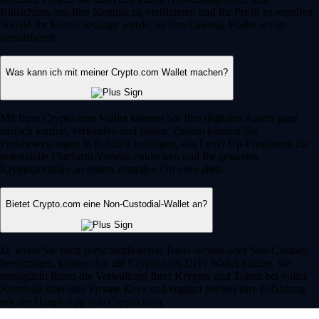
Bildschirm, um Ihre Identität zu verifizieren und Ihr Profil zu erstellen.
Sobald Ihr Konto bestätigt wurde, ist Ihre Celestia-Wallet sofort
einsatzbereit.
Was kann ich mit meiner Crypto.com Wallet machen?
Mit Ihrer Crypto.com Wallet können Sie Ihre digitalen Assets ganz
einfach kaufen, verkaufen und halten. Zudem können Sie
Preisbewegungen in Echtzeit verfolgen, das Level Up-Programm für
potenzielle Plattform-Vorteile entdecken und Ihr gesamtes
Kryptoportfolio an einem zentralen Ort verwalten.
Bietet Crypto.com eine Non-Custodial-Wallet an?
Ja, wenn Sie nach fortschrittlicheren Tools suchen oder Self-Custody
bevorzugen, können Sie die Crypto.com DeFi Wallet nutzen. Sie
ermöglicht Ihnen die Verwaltung Ihrer Kryptos und Token bei voller
Kontrolle über Ihre Private Keys und ergänzt perfekt Ihre Erfahrung
mit der Haupt-App von Crypto.com.