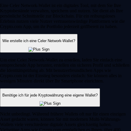
Eine Celer Network-Wallet ist ein digitales Tool, mit dem Sie Ihre
Kryptobestände verwalten, speichern und nutzen. Sie dient als Ihre
persönliche Schnittstelle zur Blockchain. Für ein reibungsloses
Erlebnis nutzen viele Nutzer vertrauenswürdige Plattformen wie die
Crypto.com App, um ihr Portfolio jederzeit griffbereit zu haben.
Wie erstelle ich eine Celer Network-Wallet?
Um eine Celer Network-Wallet zu erstellen, laden Sie einfach eine
entsprechende App herunter, erstellen ein sicheres Profil und schließen
die Identitätsprüfung ab. Mit benutzerfreundlichen Apps wie
Crypto.com ist der Einstieg besonders einfach: Sie können alles in
wenigen Minuten direkt über Ihr Smartphone einrichten.
Benötige ich für jede Kryptowährung eine eigene Wallet?
Nicht unbedingt. Während frühere Wallets oft nur für einen einzigen
Asset gedacht waren, können Sie mit modernen Multi-Währungs-
Wallets viele verschiedene digitale Assets gleichzeitig halten.
Vielseitige Apps wie Crypto.com ermöglichen es Ihnen, über 400