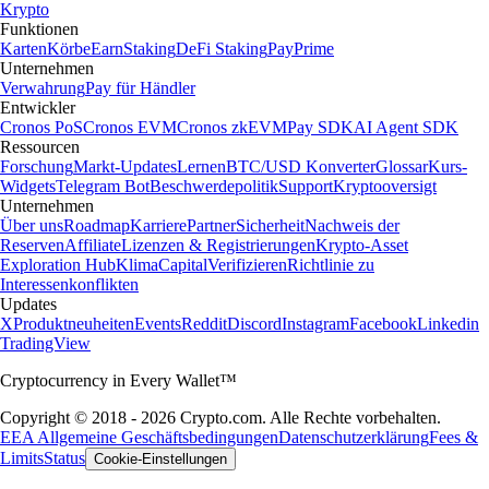
Krypto
Funktionen
Karten
Körbe
Earn
Staking
DeFi Staking
Pay
Prime
Unternehmen
Verwahrung
Pay für Händler
Entwickler
Cronos PoS
Cronos EVM
Cronos zkEVM
Pay SDK
AI Agent SDK
Ressourcen
Forschung
Markt-Updates
Lernen
BTC/USD Konverter
Glossar
Kurs-
Widgets
Telegram Bot
Beschwerdepolitik
Support
Kryptooversigt
Unternehmen
Über uns
Roadmap
Karriere
Partner
Sicherheit
Nachweis der
Reserven
Affiliate
Lizenzen & Registrierungen
Krypto-Asset
Exploration Hub
Klima
Capital
Verifizieren
Richtlinie zu
Interessenkonflikten
Updates
X
Produktneuheiten
Events
Reddit
Discord
Instagram
Facebook
Linkedin
TradingView
Cryptocurrency in Every Wallet™
Copyright © 2018 - 2026 Crypto.com. Alle Rechte vorbehalten.
EEA Allgemeine Geschäftsbedingungen
Datenschutzerklärung
Fees &
Limits
Status
Cookie-Einstellungen