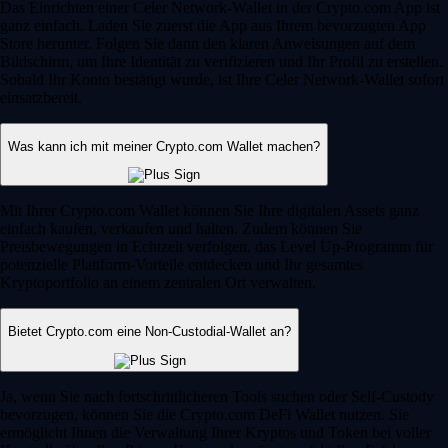
Das Einrichten einer Celer Network-Wallet in der Crypto.com App ist
ganz einfach. Laden Sie zuerst die App aus Ihrem bevorzugten App
Store herunter. Folgen Sie dann den klaren Anweisungen auf dem
Bildschirm, um Ihre Identität zu verifizieren und Ihr Profil zu erstellen.
Sobald Ihr Konto bestätigt wurde, ist Ihre Celer Network-Wallet sofort
einsatzbereit.
Was kann ich mit meiner Crypto.com Wallet machen?
Mit Ihrer Crypto.com Wallet können Sie Ihre digitalen Assets ganz
einfach kaufen, verkaufen und halten. Zudem können Sie
Preisbewegungen in Echtzeit verfolgen, das Level Up-Programm für
potenzielle Plattform-Vorteile entdecken und Ihr gesamtes
Kryptoportfolio an einem zentralen Ort verwalten.
Bietet Crypto.com eine Non-Custodial-Wallet an?
Ja, wenn Sie nach fortschrittlicheren Tools suchen oder Self-Custody
bevorzugen, können Sie die Crypto.com DeFi Wallet nutzen. Sie
ermöglicht Ihnen die Verwaltung Ihrer Kryptos und Token bei voller