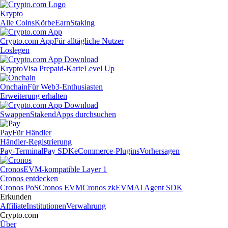
Krypto
Alle Coins
Körbe
Earn
Staking
Crypto.com App
Für alltägliche Nutzer
Loslegen
Krypto
Visa Prepaid-Karte
Level Up
Onchain
Für Web3-Enthusiasten
Erweiterung erhalten
Swappen
Staken
dApps durchsuchen
Pay
Für Händler
Händler-Registrierung
Pay-Terminal
Pay SDK
eCommerce-Plugins
Vorhersagen
Cronos
EVM-kompatible Layer 1
Cronos entdecken
Cronos PoS
Cronos EVM
Cronos zkEVM
AI Agent SDK
Erkunden
Affiliate
Institutionen
Verwahrung
Crypto.com
Über