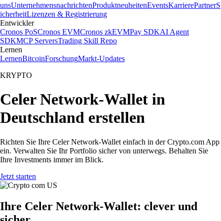
uns
Unternehmensnachrichten
Produktneuheiten
Events
Karriere
Partner
S
icherheit
Lizenzen & Registrierung
Entwickler
Cronos PoS
Cronos EVM
Cronos zkEVM
Pay SDK
AI Agent
SDK
MCP Servers
Trading Skill Repo
Lernen
Lernen
Bitcoin
Forschung
Markt-Updates
KRYPTO
Celer Network-Wallet in
Deutschland erstellen
Richten Sie Ihre Celer Network-Wallet einfach in der Crypto.com App
ein. Verwalten Sie Ihr Portfolio sicher von unterwegs. Behalten Sie
Ihre Investments immer im Blick.
Jetzt starten
Ihre Celer Network-Wallet: clever und
sicher