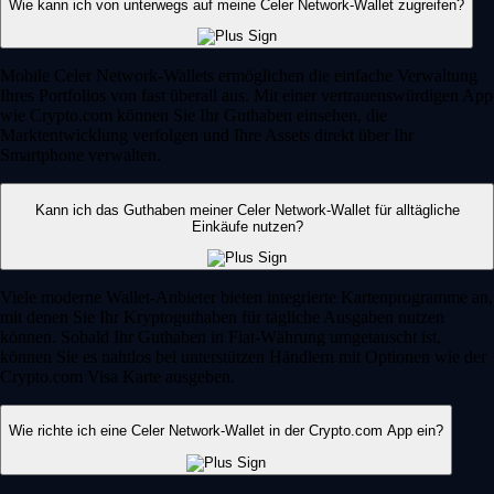
Wie kann ich von unterwegs auf meine Celer Network-Wallet zugreifen?
Mobile Celer Network-Wallets ermöglichen die einfache Verwaltung
Ihres Portfolios von fast überall aus. Mit einer vertrauenswürdigen App
wie Crypto.com können Sie Ihr Guthaben einsehen, die
Marktentwicklung verfolgen und Ihre Assets direkt über Ihr
Smartphone verwalten.
Kann ich das Guthaben meiner Celer Network-Wallet für alltägliche
Einkäufe nutzen?
Viele moderne Wallet-Anbieter bieten integrierte Kartenprogramme an,
mit denen Sie Ihr Kryptoguthaben für tägliche Ausgaben nutzen
können. Sobald Ihr Guthaben in Fiat-Währung umgetauscht ist,
können Sie es nahtlos bei unterstützen Händlern mit Optionen wie der
Crypto.com Visa Karte ausgeben.
Wie richte ich eine Celer Network-Wallet in der Crypto.com App ein?