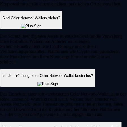
Kryptowährungen an einem einzigen, praktischen Ort zu verwalten.
Sind Celer Network-Wallets sicher?
Der Schutz Ihrer digitalen Assets ist entscheidend für die Verwaltung
Ihres Portfolios. Wählen Sie Anbieter mit strengen
Sicherheitsmaßnahmen wie Cold Storage und strikten
Verifizierungsprotokollen. Plattformen wie Crypto.com priorisieren
diese Funktionen, um Ihren Kontozugriff rund um die Uhr zu
schützen.
Ist die Eröffnung einer Celer Network-Wallet kostenlos?
Das Einrichten einer softwarebasierten Celer Network-Wallet ist in der
Regel kostenlos. Während beim Kauf, Verkauf oder Transfer von
Assets Netzwerk- oder Transaktionsgebühren anfallen können, fallen
für den Download und die Registrierung bei führenden Plattformen
wie der Crypto.com App keine Einrichtungsgebühren an.