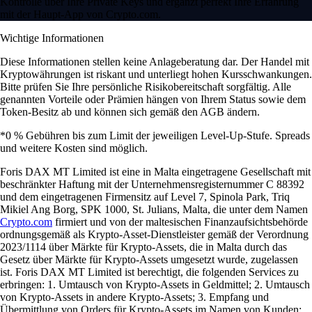
Kontrolle über Ihre Private Keys und ergänzt perfekt Ihre Erfahrung
mit der Haupt-App von Crypto.com.
Wichtige Informationen
Diese Informationen stellen keine Anlageberatung dar. Der Handel mit
Kryptowährungen ist riskant und unterliegt hohen Kursschwankungen.
Bitte prüfen Sie Ihre persönliche Risikobereitschaft sorgfältig. Alle
genannten Vorteile oder Prämien hängen von Ihrem Status sowie dem
Token-Besitz ab und können sich gemäß den AGB ändern.
*0 % Gebühren bis zum Limit der jeweiligen Level-Up-Stufe. Spreads
und weitere Kosten sind möglich.
Foris DAX MT Limited ist eine in Malta eingetragene Gesellschaft mit
beschränkter Haftung mit der Unternehmensregisternummer C 88392
und dem eingetragenen Firmensitz auf Level 7, Spinola Park, Triq
Mikiel Ang Borg, SPK 1000, St. Julians, Malta, die unter dem Namen
Crypto.com
firmiert und von der maltesischen Finanzaufsichtsbehörde
ordnungsgemäß als Krypto-Asset-Dienstleister gemäß der Verordnung
2023/1114 über Märkte für Krypto-Assets, die in Malta durch das
Gesetz über Märkte für Krypto-Assets umgesetzt wurde, zugelassen
ist. Foris DAX MT Limited ist berechtigt, die folgenden Services zu
erbringen: 1. Umtausch von Krypto-Assets in Geldmittel; 2. Umtausch
von Krypto-Assets in andere Krypto-Assets; 3. Empfang und
Übermittlung von Orders für Krypto-Assets im Namen von Kunden;