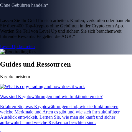
Ohne Gebühren handeln*
Lassen Sie Ihr Geld für sich arbeiten. Kaufen, verkaufen oder handeln
Sie über 400 Top-Kryptos ohne Gebühren in der Crypto.com App.
Werden Sie Teil von Level Up und sichern Sie sich branchenweit
führende Rewards. Es gelten die AGB.*
Level Up beitreten
Guides und Ressourcen
Krypto meistern
Was sind Kryptowährungen und wie funktionieren sie?
Erfahren Sie, was Kryptowährungen sind, wie sie funktionieren,
welche Merkmale und Arten es gibt und wie sich ihr zukünftiger
Ausblick entwickelt. Lernen Sie, wie man sie kauft und sicher
aufbewahrt – und welche Risiken zu beachten sind.