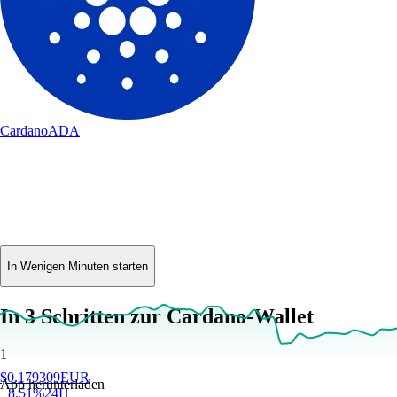
Cardano
ADA
In Wenigen Minuten starten
In 3 Schritten zur Cardano-Wallet
1
$
0.179309
EUR
App herunterladen
+
8.51
%
24H