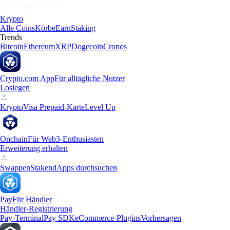
Krypto
Alle Coins
Körbe
Earn
Staking
Trends
Bitcoin
Ethereum
XRP
Dogecoin
Cronos
Crypto.com App
Für alltägliche Nutzer
Loslegen
Krypto
Visa Prepaid-Karte
Level Up
Onchain
Für Web3-Enthusiasten
Erweiterung erhalten
Swappen
Staken
dApps durchsuchen
Pay
Für Händler
Händler-Registrierung
Pay-Terminal
Pay SDK
eCommerce-Plugins
Vorhersagen