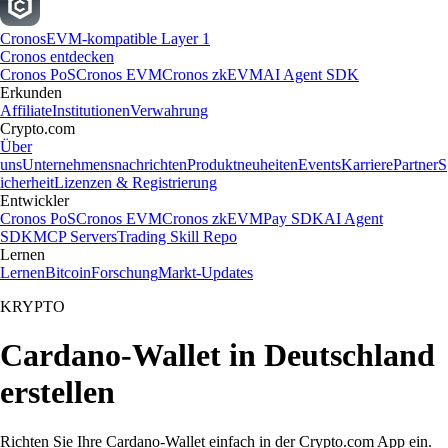
Cronos
EVM-kompatible Layer 1
Cronos entdecken
Cronos PoS
Cronos EVM
Cronos zkEVM
AI Agent SDK
Erkunden
Affiliate
Institutionen
Verwahrung
Crypto.com
Über
uns
Unternehmensnachrichten
Produktneuheiten
Events
Karriere
Partner
S
icherheit
Lizenzen & Registrierung
Entwickler
Cronos PoS
Cronos EVM
Cronos zkEVM
Pay SDK
AI Agent
SDK
MCP Servers
Trading Skill Repo
Lernen
Lernen
Bitcoin
Forschung
Markt-Updates
KRYPTO
Cardano-Wallet in Deutschland
erstellen
Richten Sie Ihre Cardano-Wallet einfach in der Crypto.com App ein.