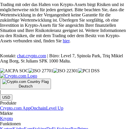
Trading mit oder das Halten von Krypto-Assets birgt Risiken und ist
möglicherweise nicht für jeden geeignet. Bitte beachten Sie, dass die
Wertentwicklung in der Vergangenheit keine Garantie für die
zukünftige Wertentwicklung ist. Überlegen Sie sorgfältig, ob eine
Investition in Krypto-Assets für Sie angesichts Ihrer finanziellen
Situation und Ihrer Risikotoleranz geeignet ist. Weitere Informationen
zu den Risiken, die mit dem Trading oder dem Besitz von Krypto-
Assets verbunden sind, finden Sie
hier
.
Kontakt:
chat.crypto.com
| Büro: Level 7, Spinola Park, Triq Mikiel
Ang Borg, St Julians SPK 1000 Malta.
Deutsch
|
USD
Produkte
Crypto.com App
Onchain
Level Up
Märkte
Krypto
Funktionen
Karten
Körbe
Earn
Staking
DeFi Staking
Pay
Prime