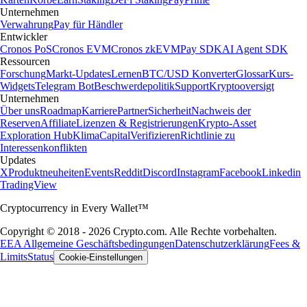
Unternehmen
Verwahrung
Pay für Händler
Entwickler
Cronos PoS
Cronos EVM
Cronos zkEVM
Pay SDK
AI Agent SDK
Ressourcen
Forschung
Markt-Updates
Lernen
BTC/USD Konverter
Glossar
Kurs-
Widgets
Telegram Bot
Beschwerdepolitik
Support
Kryptooversigt
Unternehmen
Über uns
Roadmap
Karriere
Partner
Sicherheit
Nachweis der
Reserven
Affiliate
Lizenzen & Registrierungen
Krypto-Asset
Exploration Hub
Klima
Capital
Verifizieren
Richtlinie zu
Interessenkonflikten
Updates
X
Produktneuheiten
Events
Reddit
Discord
Instagram
Facebook
Linkedin
TradingView
Cryptocurrency in Every Wallet™
Copyright © 2018 - 2026 Crypto.com. Alle Rechte vorbehalten.
EEA Allgemeine Geschäftsbedingungen
Datenschutzerklärung
Fees &
Limits
Status
Cookie-Einstellungen