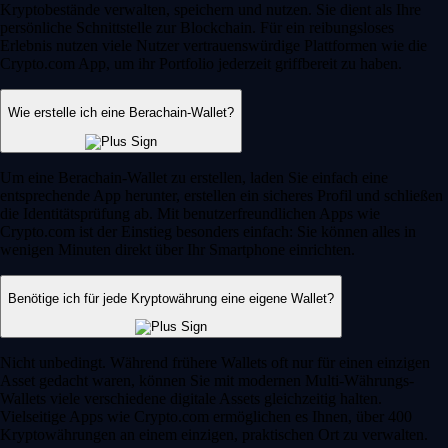
Kryptobestände verwalten, speichern und nutzen. Sie dient als Ihre
persönliche Schnittstelle zur Blockchain. Für ein reibungsloses
Erlebnis nutzen viele Nutzer vertrauenswürdige Plattformen wie die
Crypto.com App, um ihr Portfolio jederzeit griffbereit zu haben.
Wie erstelle ich eine Berachain-Wallet?
Um eine Berachain-Wallet zu erstellen, laden Sie einfach eine
entsprechende App herunter, erstellen ein sicheres Profil und schließen
die Identitätsprüfung ab. Mit benutzerfreundlichen Apps wie
Crypto.com ist der Einstieg besonders einfach: Sie können alles in
wenigen Minuten direkt über Ihr Smartphone einrichten.
Benötige ich für jede Kryptowährung eine eigene Wallet?
Nicht unbedingt. Während frühere Wallets oft nur für einen einzigen
Asset gedacht waren, können Sie mit modernen Multi-Währungs-
Wallets viele verschiedene digitale Assets gleichzeitig halten.
Vielseitige Apps wie Crypto.com ermöglichen es Ihnen, über 400
Kryptowährungen an einem einzigen, praktischen Ort zu verwalten.