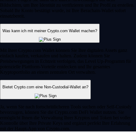
Bildschirm, um Ihre Identität zu verifizieren und Ihr Profil zu erstellen.
Sobald Ihr Konto bestätigt wurde, ist Ihre Berachain-Wallet sofort
einsatzbereit.
Was kann ich mit meiner Crypto.com Wallet machen?
Mit Ihrer Crypto.com Wallet können Sie Ihre digitalen Assets ganz
einfach kaufen, verkaufen und halten. Zudem können Sie
Preisbewegungen in Echtzeit verfolgen, das Level Up-Programm für
potenzielle Plattform-Vorteile entdecken und Ihr gesamtes
Kryptoportfolio an einem zentralen Ort verwalten.
Bietet Crypto.com eine Non-Custodial-Wallet an?
Ja, wenn Sie nach fortschrittlicheren Tools suchen oder Self-Custody
bevorzugen, können Sie die Crypto.com DeFi Wallet nutzen. Sie
ermöglicht Ihnen die Verwaltung Ihrer Kryptos und Token bei voller
Kontrolle über Ihre Private Keys und ergänzt perfekt Ihre Erfahrung
mit der Haupt-App von Crypto.com.