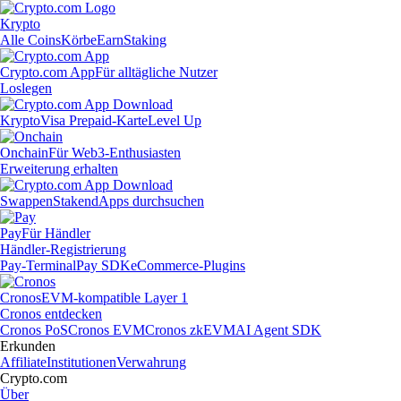
Krypto
Alle Coins
Körbe
Earn
Staking
Crypto.com App
Für alltägliche Nutzer
Loslegen
Krypto
Visa Prepaid-Karte
Level Up
Onchain
Für Web3-Enthusiasten
Erweiterung erhalten
Swappen
Staken
dApps durchsuchen
Pay
Für Händler
Händler-Registrierung
Pay-Terminal
Pay SDK
eCommerce-Plugins
Cronos
EVM-kompatible Layer 1
Cronos entdecken
Cronos PoS
Cronos EVM
Cronos zkEVM
AI Agent SDK
Erkunden
Affiliate
Institutionen
Verwahrung
Crypto.com
Über