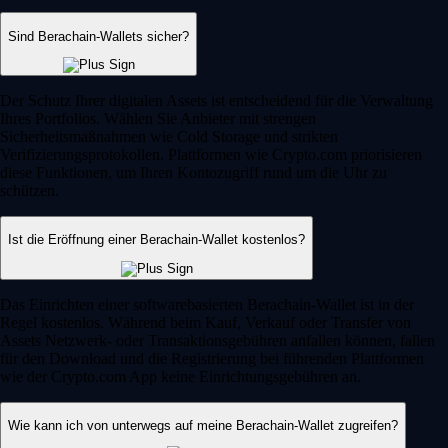
Sind Berachain-Wallets sicher?
Der Schutz Ihrer digitalen Assets ist entscheidend für die Verwaltung
Ihres Portfolios. Wählen Sie Anbieter mit strengen
Sicherheitsmaßnahmen wie Cold Storage und strikten
Verifizierungsprotokollen. Plattformen wie Crypto.com priorisieren
diese Funktionen, um Ihren Kontozugriff rund um die Uhr zu
schützen.
Ist die Eröffnung einer Berachain-Wallet kostenlos?
Das Einrichten einer softwarebasierten Berachain-Wallet ist in der
Regel kostenlos. Während beim Kauf, Verkauf oder Transfer von
Assets Netzwerk- oder Transaktionsgebühren anfallen können, fallen
für den Download und die Registrierung bei führenden Plattformen
wie der Crypto.com App keine Einrichtungsgebühren an.
Wie kann ich von unterwegs auf meine Berachain-Wallet zugreifen?