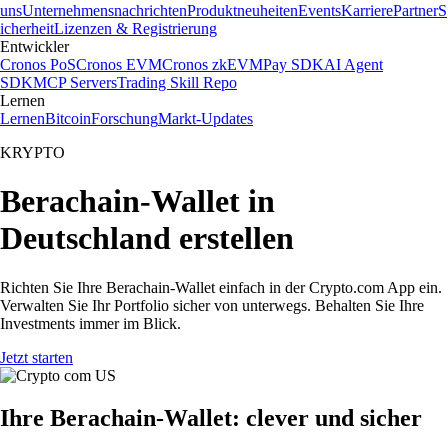
uns
Unternehmensnachrichten
Produktneuheiten
Events
Karriere
Partner
S
icherheit
Lizenzen & Registrierung
Entwickler
Cronos PoS
Cronos EVM
Cronos zkEVM
Pay SDK
AI Agent
SDK
MCP Servers
Trading Skill Repo
Lernen
Lernen
Bitcoin
Forschung
Markt-Updates
KRYPTO
Berachain-Wallet in
Deutschland erstellen
Richten Sie Ihre Berachain-Wallet einfach in der Crypto.com App ein.
Verwalten Sie Ihr Portfolio sicher von unterwegs. Behalten Sie Ihre
Investments immer im Blick.
Jetzt starten
Ihre Berachain-Wallet: clever und sicher