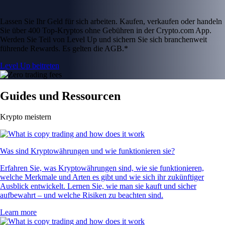
Lassen Sie Ihr Geld für sich arbeiten. Kaufen, verkaufen oder handeln
Sie über 400 Top-Kryptos ohne Gebühren in der Crypto.com App.
Werden Sie Teil von Level Up und sichern Sie sich branchenweit
führende Rewards. Es gelten die AGB.*
Level Up beitreten
Guides und Ressourcen
Krypto meistern
Was sind Kryptowährungen und wie funktionieren sie?
Erfahren Sie, was Kryptowährungen sind, wie sie funktionieren,
welche Merkmale und Arten es gibt und wie sich ihr zukünftiger
Ausblick entwickelt. Lernen Sie, wie man sie kauft und sicher
aufbewahrt – und welche Risiken zu beachten sind.
Learn more