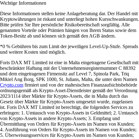
Wichtige Informationen
Diese Informationen stellen keine Anlageberatung dar. Der Handel mit
Kryptowährungen ist riskant und unterliegt hohen Kursschwankungen.
Bitte prüfen Sie Ihre persönliche Risikobereitschaft sorgfältig. Alle
genannten Vorteile oder Prämien hängen von Ihrem Status sowie dem
Token-Besitz ab und können sich gemäß den AGB ändern.
*0 % Gebühren bis zum Limit der jeweiligen Level-Up-Stufe. Spreads
und weitere Kosten sind möglich.
Foris DAX MT Limited ist eine in Malta eingetragene Gesellschaft mit
beschränkter Haftung mit der Unternehmensregisternummer C 88392
und dem eingetragenen Firmensitz auf Level 7, Spinola Park, Triq
Mikiel Ang Borg, SPK 1000, St. Julians, Malta, die unter dem Namen
Crypto.com
firmiert und von der maltesischen Finanzaufsichtsbehörde
ordnungsgemäß als Krypto-Asset-Dienstleister gemäß der Verordnung
2023/1114 über Märkte für Krypto-Assets, die in Malta durch das
Gesetz über Märkte für Krypto-Assets umgesetzt wurde, zugelassen
ist. Foris DAX MT Limited ist berechtigt, die folgenden Services zu
erbringen: 1. Umtausch von Krypto-Assets in Geldmittel; 2. Umtausch
von Krypto-Assets in andere Krypto-Assets; 3. Empfang und
Übermittlung von Orders für Krypto-Assets im Namen von Kunden;
4. Ausführung von Orders für Krypto-Assets im Namen von Kunden;
5. Überweisungsservices für Krypto-Assets im Namen von Kunden;