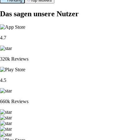
Trending
Top Movers
Das sagen unsere Nutzer
4.7
320k Reviews
4.5
660k Reviews