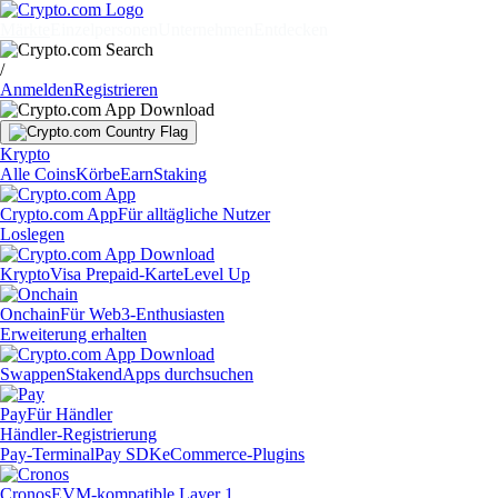
Märkte
Einzelpersonen
Unternehmen
Entdecken
/
Anmelden
Registrieren
Krypto
Alle Coins
Körbe
Earn
Staking
Crypto.com App
Für alltägliche Nutzer
Loslegen
Krypto
Visa Prepaid-Karte
Level Up
Onchain
Für Web3-Enthusiasten
Erweiterung erhalten
Swappen
Staken
dApps durchsuchen
Pay
Für Händler
Händler-Registrierung
Pay-Terminal
Pay SDK
eCommerce-Plugins
Cronos
EVM-kompatible Layer 1