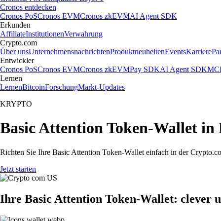
Cronos entdecken
Cronos PoS
Cronos EVM
Cronos zkEVM
AI Agent SDK
Erkunden
Affiliate
Institutionen
Verwahrung
Crypto.com
Über uns
Unternehmensnachrichten
Produktneuheiten
Events
Karriere
Pa
Entwickler
Cronos PoS
Cronos EVM
Cronos zkEVM
Pay SDK
AI Agent SDK
MCP
Lernen
Lernen
Bitcoin
Forschung
Markt-Updates
KRYPTO
Basic Attention Token-Wallet in 
Richten Sie Ihre Basic Attention Token-Wallet einfach in der Crypto.c
Jetzt starten
Ihre Basic Attention Token-Wallet: clever 