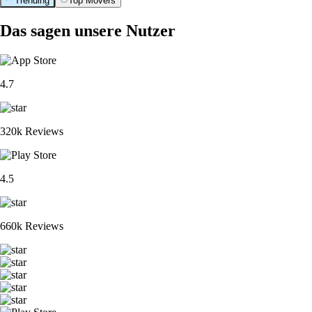
Trending
Top Movers
Das sagen unsere Nutzer
4.7
320k Reviews
4.5
660k Reviews