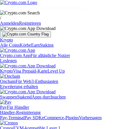
Märkte
Einzelpersonen
Unternehmen
Entdecken
/
Anmelden
Registrieren
Krypto
Alle Coins
Körbe
Earn
Staking
Crypto.com App
Für alltägliche Nutzer
Loslegen
Krypto
Visa Prepaid-Karte
Level Up
Onchain
Für Web3-Enthusiasten
Erweiterung erhalten
Swappen
Staken
dApps durchsuchen
Pay
Für Händler
Händler-Registrierung
Pay-Terminal
Pay SDK
eCommerce-Plugins
Vorhersagen
Cronos
EVM-kompatible Layer 1