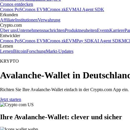
Cronos entdecken
Cronos PoS
Cronos EVM
Cronos zkEVM
AI Agent SDK
Erkunden
Affiliate
Institutionen
Verwahrung
Crypto.com
Über uns
Unternehmensnachrichten
Produktneuheiten
Events
Karriere
Pa
Entwickler
Cronos PoS
Cronos EVM
Cronos zkEVM
Pay SDK
AI Agent SDK
MCP
Lernen
Lernen
Bitcoin
Forschung
Markt-Updates
KRYPTO
Avalanche-Wallet in Deutschland
Richten Sie Ihre Avalanche-Wallet einfach in der Crypto.com App ein. 
Jetzt starten
Ihre Avalanche-Wallet: clever und sicher