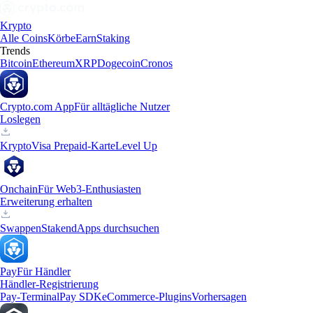
Krypto
Alle Coins
Körbe
Earn
Staking
Trends
Bitcoin
Ethereum
XRP
Dogecoin
Cronos
Crypto.com App
Für alltägliche Nutzer
Loslegen
Krypto
Visa Prepaid-Karte
Level Up
Onchain
Für Web3-Enthusiasten
Erweiterung erhalten
Swappen
Staken
dApps durchsuchen
Pay
Für Händler
Händler-Registrierung
Pay-Terminal
Pay SDK
eCommerce-Plugins
Vorhersagen