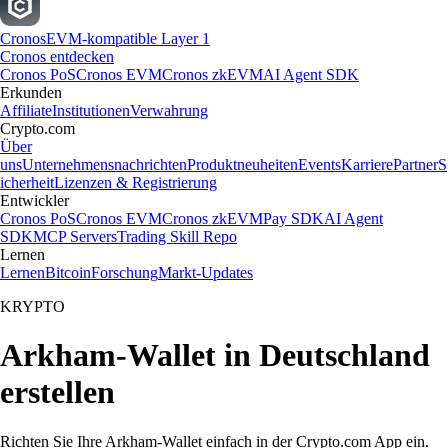
Cronos
EVM-kompatible Layer 1
Cronos entdecken
Cronos PoS
Cronos EVM
Cronos zkEVM
AI Agent SDK
Erkunden
Affiliate
Institutionen
Verwahrung
Crypto.com
Über
uns
Unternehmensnachrichten
Produktneuheiten
Events
Karriere
Partner
S
icherheit
Lizenzen & Registrierung
Entwickler
Cronos PoS
Cronos EVM
Cronos zkEVM
Pay SDK
AI Agent
SDK
MCP Servers
Trading Skill Repo
Lernen
Lernen
Bitcoin
Forschung
Markt-Updates
KRYPTO
Arkham-Wallet in Deutschland
erstellen
Richten Sie Ihre Arkham-Wallet einfach in der Crypto.com App ein.