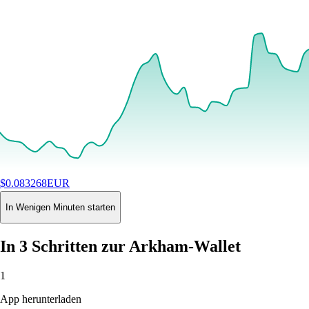
$
0.083268
EUR
+
1.54
%
24H
Buy
In Wenigen Minuten starten
In 3 Schritten zur Arkham-Wallet
1
App herunterladen