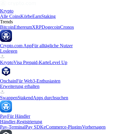
Krypto
Alle Coins
Körbe
Earn
Staking
Trends
Bitcoin
Ethereum
XRP
Dogecoin
Cronos
Crypto.com App
Für alltägliche Nutzer
Loslegen
Krypto
Visa Prepaid-Karte
Level Up
Onchain
Für Web3-Enthusiasten
Erweiterung erhalten
Swappen
Staken
dApps durchsuchen
Pay
Für Händler
Händler-Registrierung
Pay-Terminal
Pay SDK
eCommerce-Plugins
Vorhersagen