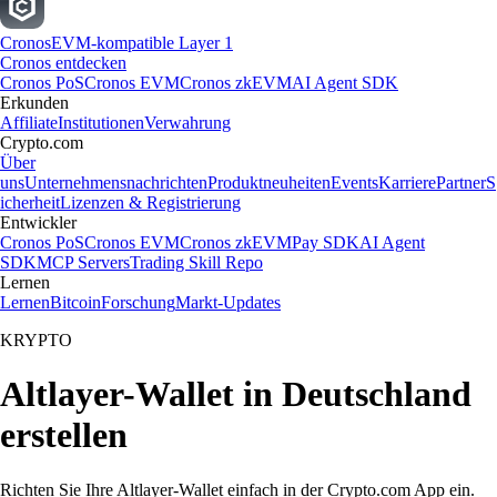
Cronos
EVM-kompatible Layer 1
Cronos entdecken
Cronos PoS
Cronos EVM
Cronos zkEVM
AI Agent SDK
Erkunden
Affiliate
Institutionen
Verwahrung
Crypto.com
Über
uns
Unternehmensnachrichten
Produktneuheiten
Events
Karriere
Partner
S
icherheit
Lizenzen & Registrierung
Entwickler
Cronos PoS
Cronos EVM
Cronos zkEVM
Pay SDK
AI Agent
SDK
MCP Servers
Trading Skill Repo
Lernen
Lernen
Bitcoin
Forschung
Markt-Updates
KRYPTO
Altlayer-Wallet in Deutschland
erstellen
Richten Sie Ihre Altlayer-Wallet einfach in der Crypto.com App ein.