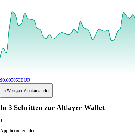
$
0.005053
EUR
+
1.10
%
24H
Buy
In Wenigen Minuten starten
In 3 Schritten zur Altlayer-Wallet
1
App herunterladen