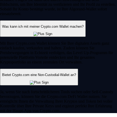
Bildschirm, um Ihre Identität zu verifizieren und Ihr Profil zu erstellen.
Sobald Ihr Konto bestätigt wurde, ist Ihre Algorand-Wallet sofort
einsatzbereit.
Was kann ich mit meiner Crypto.com Wallet machen?
Mit Ihrer Crypto.com Wallet können Sie Ihre digitalen Assets ganz
einfach kaufen, verkaufen und halten. Zudem können Sie
Preisbewegungen in Echtzeit verfolgen, das Level Up-Programm für
potenzielle Plattform-Vorteile entdecken und Ihr gesamtes
Kryptoportfolio an einem zentralen Ort verwalten.
Bietet Crypto.com eine Non-Custodial-Wallet an?
Ja, wenn Sie nach fortschrittlicheren Tools suchen oder Self-Custody
bevorzugen, können Sie die Crypto.com DeFi Wallet nutzen. Sie
ermöglicht Ihnen die Verwaltung Ihrer Kryptos und Token bei voller
Kontrolle über Ihre Private Keys und ergänzt perfekt Ihre Erfahrung
mit der Haupt-App von Crypto.com.