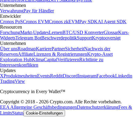
Unternehmen
Verwahrung
Pay für Händler
Entwickler
Cronos PoS
Cronos EVM
Cronos zkEVM
Pay SDK
AI Agent SDK
Ressourcen
Forschung
Markt-Updates
Lernen
BTC/USD Konverter
Glossar
Kurs-
Widgets
Telegram Bot
Beschwerdepolitik
Support
Kryptooversigt
Unternehmen
Über uns
Roadmap
Karriere
Partner
Sicherheit
Nachweis der
Reserven
Affiliate
Lizenzen & Registrierungen
Krypto-Asset
Exploration Hub
Klima
Capital
Verifizieren
Richtlinie zu
Interessenkonflikten
Updates
X
Produktneuheiten
Events
Reddit
Discord
Instagram
Facebook
Linkedin
TradingView
Cryptocurrency in Every Wallet™
Copyright © 2018 - 2026 Crypto.com. Alle Rechte vorbehalten.
EEA Allgemeine Geschäftsbedingungen
Datenschutzerklärung
Fees &
Limits
Status
Cookie-Einstellungen