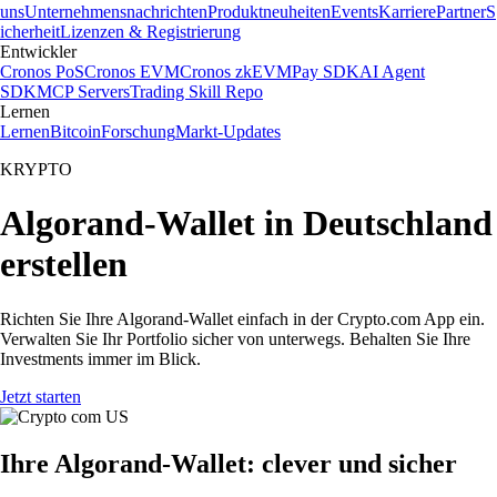
uns
Unternehmensnachrichten
Produktneuheiten
Events
Karriere
Partner
S
icherheit
Lizenzen & Registrierung
Entwickler
Cronos PoS
Cronos EVM
Cronos zkEVM
Pay SDK
AI Agent
SDK
MCP Servers
Trading Skill Repo
Lernen
Lernen
Bitcoin
Forschung
Markt-Updates
KRYPTO
Algorand-Wallet in Deutschland
erstellen
Richten Sie Ihre Algorand-Wallet einfach in der Crypto.com App ein.
Verwalten Sie Ihr Portfolio sicher von unterwegs. Behalten Sie Ihre
Investments immer im Blick.
Jetzt starten
Ihre Algorand-Wallet: clever und sicher