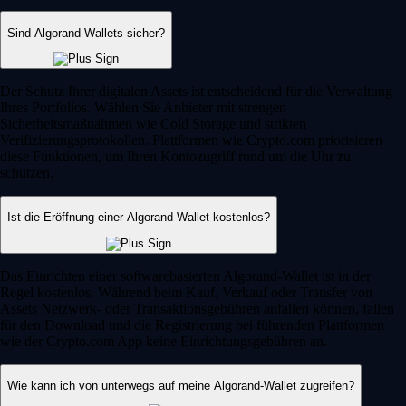
Sind Algorand-Wallets sicher?
Der Schutz Ihrer digitalen Assets ist entscheidend für die Verwaltung
Ihres Portfolios. Wählen Sie Anbieter mit strengen
Sicherheitsmaßnahmen wie Cold Storage und strikten
Verifizierungsprotokollen. Plattformen wie Crypto.com priorisieren
diese Funktionen, um Ihren Kontozugriff rund um die Uhr zu
schützen.
Ist die Eröffnung einer Algorand-Wallet kostenlos?
Das Einrichten einer softwarebasierten Algorand-Wallet ist in der
Regel kostenlos. Während beim Kauf, Verkauf oder Transfer von
Assets Netzwerk- oder Transaktionsgebühren anfallen können, fallen
für den Download und die Registrierung bei führenden Plattformen
wie der Crypto.com App keine Einrichtungsgebühren an.
Wie kann ich von unterwegs auf meine Algorand-Wallet zugreifen?