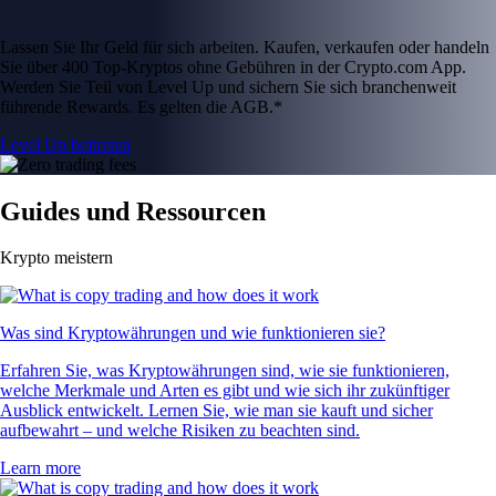
Lassen Sie Ihr Geld für sich arbeiten. Kaufen, verkaufen oder handeln
Sie über 400 Top-Kryptos ohne Gebühren in der Crypto.com App.
Werden Sie Teil von Level Up und sichern Sie sich branchenweit
führende Rewards. Es gelten die AGB.*
Level Up beitreten
Guides und Ressourcen
Krypto meistern
Was sind Kryptowährungen und wie funktionieren sie?
Erfahren Sie, was Kryptowährungen sind, wie sie funktionieren,
welche Merkmale und Arten es gibt und wie sich ihr zukünftiger
Ausblick entwickelt. Lernen Sie, wie man sie kauft und sicher
aufbewahrt – und welche Risiken zu beachten sind.
Learn more