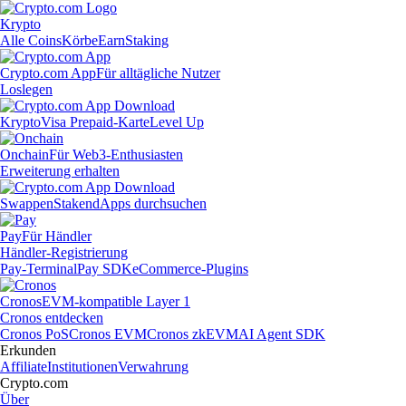
Krypto
Alle Coins
Körbe
Earn
Staking
Crypto.com App
Für alltägliche Nutzer
Loslegen
Krypto
Visa Prepaid-Karte
Level Up
Onchain
Für Web3-Enthusiasten
Erweiterung erhalten
Swappen
Staken
dApps durchsuchen
Pay
Für Händler
Händler-Registrierung
Pay-Terminal
Pay SDK
eCommerce-Plugins
Cronos
EVM-kompatible Layer 1
Cronos entdecken
Cronos PoS
Cronos EVM
Cronos zkEVM
AI Agent SDK
Erkunden
Affiliate
Institutionen
Verwahrung
Crypto.com
Über