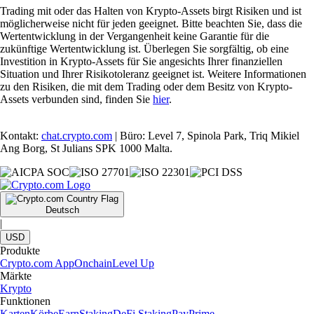
Trading mit oder das Halten von Krypto-Assets birgt Risiken und ist
möglicherweise nicht für jeden geeignet. Bitte beachten Sie, dass die
Wertentwicklung in der Vergangenheit keine Garantie für die
zukünftige Wertentwicklung ist. Überlegen Sie sorgfältig, ob eine
Investition in Krypto-Assets für Sie angesichts Ihrer finanziellen
Situation und Ihrer Risikotoleranz geeignet ist. Weitere Informationen
zu den Risiken, die mit dem Trading oder dem Besitz von Krypto-
Assets verbunden sind, finden Sie
hier
.
Kontakt:
chat.crypto.com
| Büro: Level 7, Spinola Park, Triq Mikiel
Ang Borg, St Julians SPK 1000 Malta.
Deutsch
|
USD
Produkte
Crypto.com App
Onchain
Level Up
Märkte
Krypto
Funktionen
Karten
Körbe
Earn
Staking
DeFi Staking
Pay
Prime