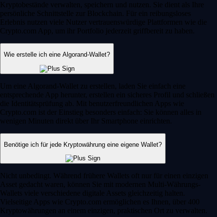
Kryptobestände verwalten, speichern und nutzen. Sie dient als Ihre
persönliche Schnittstelle zur Blockchain. Für ein reibungsloses
Erlebnis nutzen viele Nutzer vertrauenswürdige Plattformen wie die
Crypto.com App, um ihr Portfolio jederzeit griffbereit zu haben.
Wie erstelle ich eine Algorand-Wallet?
Um eine Algorand-Wallet zu erstellen, laden Sie einfach eine
entsprechende App herunter, erstellen ein sicheres Profil und schließen
die Identitätsprüfung ab. Mit benutzerfreundlichen Apps wie
Crypto.com ist der Einstieg besonders einfach: Sie können alles in
wenigen Minuten direkt über Ihr Smartphone einrichten.
Benötige ich für jede Kryptowährung eine eigene Wallet?
Nicht unbedingt. Während frühere Wallets oft nur für einen einzigen
Asset gedacht waren, können Sie mit modernen Multi-Währungs-
Wallets viele verschiedene digitale Assets gleichzeitig halten.
Vielseitige Apps wie Crypto.com ermöglichen es Ihnen, über 400
Kryptowährungen an einem einzigen, praktischen Ort zu verwalten.