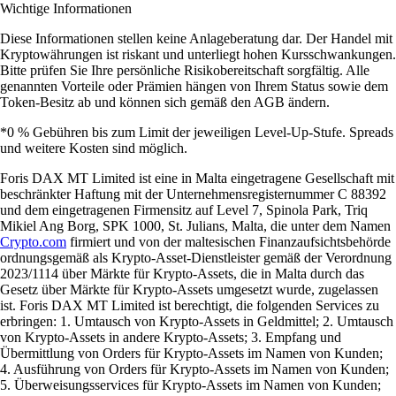
Wichtige Informationen
Diese Informationen stellen keine Anlageberatung dar. Der Handel mit
Kryptowährungen ist riskant und unterliegt hohen Kursschwankungen.
Bitte prüfen Sie Ihre persönliche Risikobereitschaft sorgfältig. Alle
genannten Vorteile oder Prämien hängen von Ihrem Status sowie dem
Token-Besitz ab und können sich gemäß den AGB ändern.
*0 % Gebühren bis zum Limit der jeweiligen Level-Up-Stufe. Spreads
und weitere Kosten sind möglich.
Foris DAX MT Limited ist eine in Malta eingetragene Gesellschaft mit
beschränkter Haftung mit der Unternehmensregisternummer C 88392
und dem eingetragenen Firmensitz auf Level 7, Spinola Park, Triq
Mikiel Ang Borg, SPK 1000, St. Julians, Malta, die unter dem Namen
Crypto.com
firmiert und von der maltesischen Finanzaufsichtsbehörde
ordnungsgemäß als Krypto-Asset-Dienstleister gemäß der Verordnung
2023/1114 über Märkte für Krypto-Assets, die in Malta durch das
Gesetz über Märkte für Krypto-Assets umgesetzt wurde, zugelassen
ist. Foris DAX MT Limited ist berechtigt, die folgenden Services zu
erbringen: 1. Umtausch von Krypto-Assets in Geldmittel; 2. Umtausch
von Krypto-Assets in andere Krypto-Assets; 3. Empfang und
Übermittlung von Orders für Krypto-Assets im Namen von Kunden;
4. Ausführung von Orders für Krypto-Assets im Namen von Kunden;
5. Überweisungsservices für Krypto-Assets im Namen von Kunden;