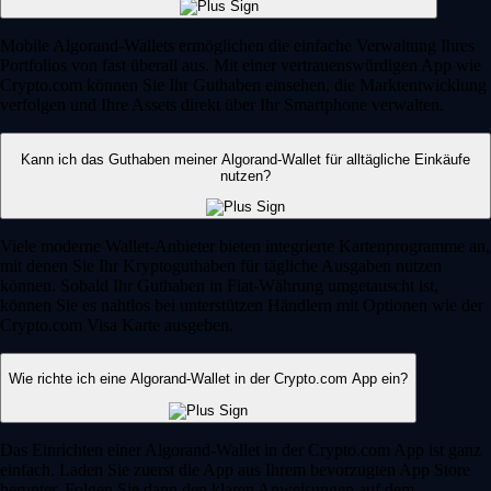
Mobile Algorand-Wallets ermöglichen die einfache Verwaltung Ihres
Portfolios von fast überall aus. Mit einer vertrauenswürdigen App wie
Crypto.com können Sie Ihr Guthaben einsehen, die Marktentwicklung
verfolgen und Ihre Assets direkt über Ihr Smartphone verwalten.
Kann ich das Guthaben meiner Algorand-Wallet für alltägliche Einkäufe
nutzen?
Viele moderne Wallet-Anbieter bieten integrierte Kartenprogramme an,
mit denen Sie Ihr Kryptoguthaben für tägliche Ausgaben nutzen
können. Sobald Ihr Guthaben in Fiat-Währung umgetauscht ist,
können Sie es nahtlos bei unterstützen Händlern mit Optionen wie der
Crypto.com Visa Karte ausgeben.
Wie richte ich eine Algorand-Wallet in der Crypto.com App ein?
Das Einrichten einer Algorand-Wallet in der Crypto.com App ist ganz
einfach. Laden Sie zuerst die App aus Ihrem bevorzugten App Store
herunter. Folgen Sie dann den klaren Anweisungen auf dem