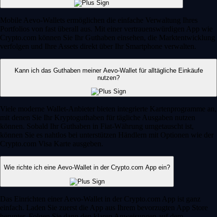
Mobile Aevo-Wallets ermöglichen die einfache Verwaltung Ihres
Portfolios von fast überall aus. Mit einer vertrauenswürdigen App wie
Crypto.com können Sie Ihr Guthaben einsehen, die Marktentwicklung
verfolgen und Ihre Assets direkt über Ihr Smartphone verwalten.
Kann ich das Guthaben meiner Aevo-Wallet für alltägliche Einkäufe
nutzen?
Viele moderne Wallet-Anbieter bieten integrierte Kartenprogramme an,
mit denen Sie Ihr Kryptoguthaben für tägliche Ausgaben nutzen
können. Sobald Ihr Guthaben in Fiat-Währung umgetauscht ist,
können Sie es nahtlos bei unterstützen Händlern mit Optionen wie der
Crypto.com Visa Karte ausgeben.
Wie richte ich eine Aevo-Wallet in der Crypto.com App ein?
Das Einrichten einer Aevo-Wallet in der Crypto.com App ist ganz
einfach. Laden Sie zuerst die App aus Ihrem bevorzugten App Store
herunter. Folgen Sie dann den klaren Anweisungen auf dem