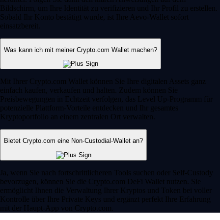
Bildschirm, um Ihre Identität zu verifizieren und Ihr Profil zu erstellen.
Sobald Ihr Konto bestätigt wurde, ist Ihre Aevo-Wallet sofort
einsatzbereit.
Was kann ich mit meiner Crypto.com Wallet machen?
Mit Ihrer Crypto.com Wallet können Sie Ihre digitalen Assets ganz
einfach kaufen, verkaufen und halten. Zudem können Sie
Preisbewegungen in Echtzeit verfolgen, das Level Up-Programm für
potenzielle Plattform-Vorteile entdecken und Ihr gesamtes
Kryptoportfolio an einem zentralen Ort verwalten.
Bietet Crypto.com eine Non-Custodial-Wallet an?
Ja, wenn Sie nach fortschrittlicheren Tools suchen oder Self-Custody
bevorzugen, können Sie die Crypto.com DeFi Wallet nutzen. Sie
ermöglicht Ihnen die Verwaltung Ihrer Kryptos und Token bei voller
Kontrolle über Ihre Private Keys und ergänzt perfekt Ihre Erfahrung
mit der Haupt-App von Crypto.com.