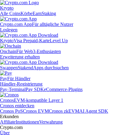
Krypto
Alle Coins
Körbe
Earn
Staking
Crypto.com App
Für alltägliche Nutzer
Loslegen
Krypto
Visa Prepaid-Karte
Level Up
Onchain
Für Web3-Enthusiasten
Erweiterung erhalten
Swappen
Staken
dApps durchsuchen
Pay
Für Händler
Händler-Registrierung
Pay-Terminal
Pay SDK
eCommerce-Plugins
Cronos
EVM-kompatible Layer 1
Cronos entdecken
Cronos PoS
Cronos EVM
Cronos zkEVM
AI Agent SDK
Erkunden
Affiliate
Institutionen
Verwahrung
Crypto.com
Über