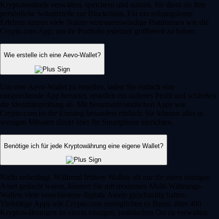
Kryptobestände verwalten, speichern und nutzen. Sie dient als Ihre
persönliche Schnittstelle zur Blockchain. Für ein reibungsloses
Erlebnis nutzen viele Nutzer vertrauenswürdige Plattformen wie die
Crypto.com App, um ihr Portfolio jederzeit griffbereit zu haben.
Wie erstelle ich eine Aevo-Wallet?
Um eine Aevo-Wallet zu erstellen, laden Sie einfach eine
entsprechende App herunter, erstellen ein sicheres Profil und schließen
die Identitätsprüfung ab. Mit benutzerfreundlichen Apps wie
Crypto.com ist der Einstieg besonders einfach: Sie können alles in
wenigen Minuten direkt über Ihr Smartphone einrichten.
Benötige ich für jede Kryptowährung eine eigene Wallet?
Nicht unbedingt. Während frühere Wallets oft nur für einen einzigen
Asset gedacht waren, können Sie mit modernen Multi-Währungs-
Wallets viele verschiedene digitale Assets gleichzeitig halten.
Vielseitige Apps wie Crypto.com ermöglichen es Ihnen, über 400
Kryptowährungen an einem einzigen, praktischen Ort zu verwalten.