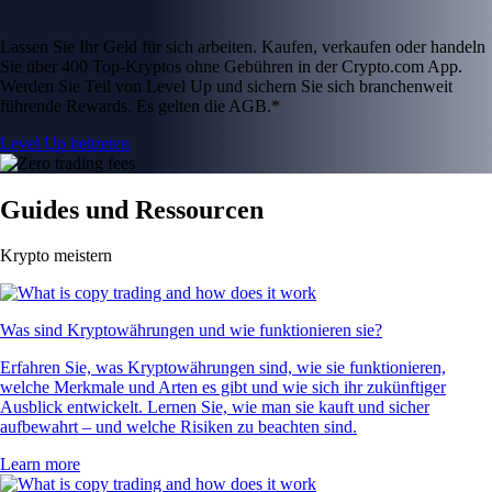
Lassen Sie Ihr Geld für sich arbeiten. Kaufen, verkaufen oder handeln
Sie über 400 Top-Kryptos ohne Gebühren in der Crypto.com App.
Werden Sie Teil von Level Up und sichern Sie sich branchenweit
führende Rewards. Es gelten die AGB.*
Level Up beitreten
Guides und Ressourcen
Krypto meistern
Was sind Kryptowährungen und wie funktionieren sie?
Erfahren Sie, was Kryptowährungen sind, wie sie funktionieren,
welche Merkmale und Arten es gibt und wie sich ihr zukünftiger
Ausblick entwickelt. Lernen Sie, wie man sie kauft und sicher
aufbewahrt – und welche Risiken zu beachten sind.
Learn more