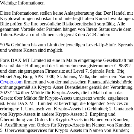
Wichtige Informationen
Diese Informationen stellen keine Anlageberatung dar. Der Handel mit
Kryptowährungen ist riskant und unterliegt hohen Kursschwankungen.
Bitte prüfen Sie Ihre persönliche Risikobereitschaft sorgfältig. Alle
genannten Vorteile oder Prämien hängen von Ihrem Status sowie dem
Token-Besitz ab und können sich gemäß den AGB ändern.
*0 % Gebühren bis zum Limit der jeweiligen Level-Up-Stufe. Spreads
und weitere Kosten sind möglich.
Foris DAX MT Limited ist eine in Malta eingetragene Gesellschaft mit
beschränkter Haftung mit der Unternehmensregisternummer C 88392
und dem eingetragenen Firmensitz auf Level 7, Spinola Park, Triq
Mikiel Ang Borg, SPK 1000, St. Julians, Malta, die unter dem Namen
Crypto.com
firmiert und von der maltesischen Finanzaufsichtsbehörde
ordnungsgemäß als Krypto-Asset-Dienstleister gemäß der Verordnung
2023/1114 über Märkte für Krypto-Assets, die in Malta durch das
Gesetz über Märkte für Krypto-Assets umgesetzt wurde, zugelassen
ist. Foris DAX MT Limited ist berechtigt, die folgenden Services zu
erbringen: 1. Umtausch von Krypto-Assets in Geldmittel; 2. Umtausch
von Krypto-Assets in andere Krypto-Assets; 3. Empfang und
Übermittlung von Orders für Krypto-Assets im Namen von Kunden;
4. Ausführung von Orders für Krypto-Assets im Namen von Kunden;
5. Überweisungsservices für Krypto-Assets im Namen von Kunden;