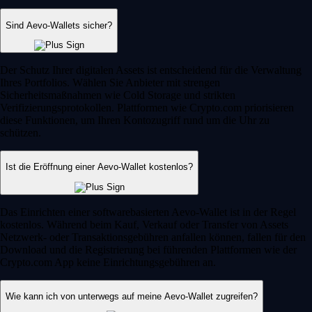
Sind Aevo-Wallets sicher?
Der Schutz Ihrer digitalen Assets ist entscheidend für die Verwaltung
Ihres Portfolios. Wählen Sie Anbieter mit strengen
Sicherheitsmaßnahmen wie Cold Storage und strikten
Verifizierungsprotokollen. Plattformen wie Crypto.com priorisieren
diese Funktionen, um Ihren Kontozugriff rund um die Uhr zu
schützen.
Ist die Eröffnung einer Aevo-Wallet kostenlos?
Das Einrichten einer softwarebasierten Aevo-Wallet ist in der Regel
kostenlos. Während beim Kauf, Verkauf oder Transfer von Assets
Netzwerk- oder Transaktionsgebühren anfallen können, fallen für den
Download und die Registrierung bei führenden Plattformen wie der
Crypto.com App keine Einrichtungsgebühren an.
Wie kann ich von unterwegs auf meine Aevo-Wallet zugreifen?