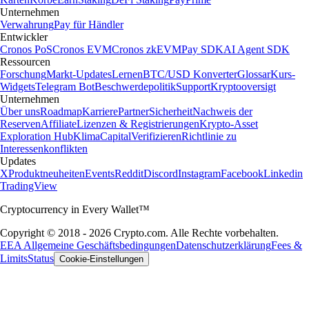
Unternehmen
Verwahrung
Pay für Händler
Entwickler
Cronos PoS
Cronos EVM
Cronos zkEVM
Pay SDK
AI Agent SDK
Ressourcen
Forschung
Markt-Updates
Lernen
BTC/USD Konverter
Glossar
Kurs-
Widgets
Telegram Bot
Beschwerdepolitik
Support
Kryptooversigt
Unternehmen
Über uns
Roadmap
Karriere
Partner
Sicherheit
Nachweis der
Reserven
Affiliate
Lizenzen & Registrierungen
Krypto-Asset
Exploration Hub
Klima
Capital
Verifizieren
Richtlinie zu
Interessenkonflikten
Updates
X
Produktneuheiten
Events
Reddit
Discord
Instagram
Facebook
Linkedin
TradingView
Cryptocurrency in Every Wallet™
Copyright © 2018 - 2026 Crypto.com. Alle Rechte vorbehalten.
EEA Allgemeine Geschäftsbedingungen
Datenschutzerklärung
Fees &
Limits
Status
Cookie-Einstellungen