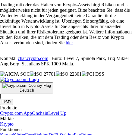
Trading mit oder das Halten von Krypto-Assets birgt Risiken und ist
möglicherweise nicht für jeden geeignet. Bitte beachten Sie, dass die
Wertentwicklung in der Vergangenheit keine Garantie für die
zukünftige Wertentwicklung ist. Überlegen Sie sorgfältig, ob eine
Investition in Krypto-Assets für Sie angesichts Ihrer finanziellen
Situation und Ihrer Risikotoleranz geeignet ist. Weitere Informationen
zu den Risiken, die mit dem Trading oder dem Besitz von Krypto-
Assets verbunden sind, finden Sie
hier
.
Kontakt:
chat.crypto.com
| Büro: Level 7, Spinola Park, Triq Mikiel
Ang Borg, St Julians SPK 1000 Malta.
Deutsch
|
USD
Produkte
Crypto.com App
Onchain
Level Up
Märkte
Krypto
Funktionen
Karten
Körbe
Earn
Staking
DeFi Staking
Pay
Prime