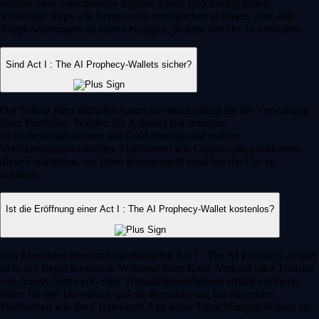
Wallets viele verschiedene digitale Assets gleichzeitig halten.
Vielseitige Apps wie Crypto.com ermöglichen es Ihnen, über 400
Kryptowährungen an einem einzigen, praktischen Ort zu verwalten.
Sind Act I : The AI Prophecy-Wallets sicher?
Der Schutz Ihrer digitalen Assets ist entscheidend für die Verwaltung
Ihres Portfolios. Wählen Sie Anbieter mit strengen
Sicherheitsmaßnahmen wie Cold Storage und strikten
Verifizierungsprotokollen. Plattformen wie Crypto.com priorisieren
diese Funktionen, um Ihren Kontozugriff rund um die Uhr zu
schützen.
Ist die Eröffnung einer Act I : The AI Prophecy-Wallet kostenlos?
Das Einrichten einer softwarebasierten Act I : The AI Prophecy-Wallet
ist in der Regel kostenlos. Während beim Kauf, Verkauf oder Transfer
von Assets Netzwerk- oder Transaktionsgebühren anfallen können,
fallen für den Download und die Registrierung bei führenden
Plattformen wie der Crypto.com App keine Einrichtungsgebühren an.