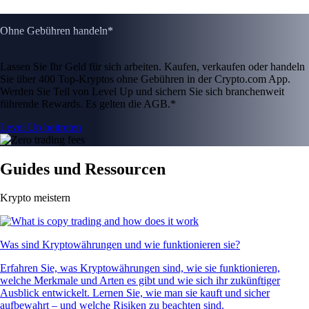
Ohne Gebühren handeln*
Lassen Sie Ihr Geld für sich arbeiten. Kaufen, verkaufen oder handeln
Sie über 400 Top-Kryptos ohne Gebühren in der Crypto.com App.
Werden Sie Teil von Level Up und sichern Sie sich branchenweit
führende Rewards. Es gelten die AGB.*
Level Up beitreten
Guides und Ressourcen
Krypto meistern
Was sind Kryptowährungen und wie funktionieren sie?
Erfahren Sie, was Kryptowährungen sind, wie sie funktionieren,
welche Merkmale und Arten es gibt und wie sich ihr zukünftiger
Ausblick entwickelt. Lernen Sie, wie man sie kauft und sicher
aufbewahrt – und welche Risiken zu beachten sind.