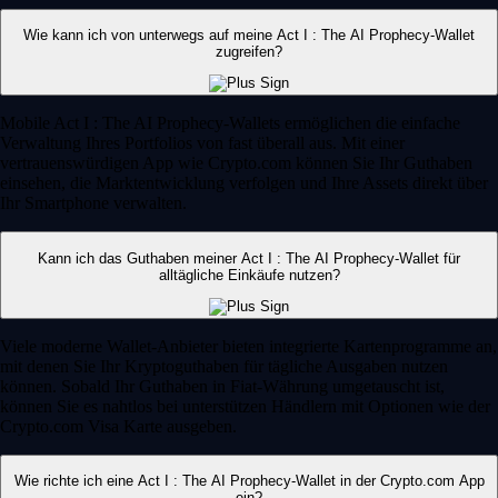
Wie kann ich von unterwegs auf meine Act I : The AI Prophecy-Wallet
zugreifen?
Mobile Act I : The AI Prophecy-Wallets ermöglichen die einfache
Verwaltung Ihres Portfolios von fast überall aus. Mit einer
vertrauenswürdigen App wie Crypto.com können Sie Ihr Guthaben
einsehen, die Marktentwicklung verfolgen und Ihre Assets direkt über
Ihr Smartphone verwalten.
Kann ich das Guthaben meiner Act I : The AI Prophecy-Wallet für
alltägliche Einkäufe nutzen?
Viele moderne Wallet-Anbieter bieten integrierte Kartenprogramme an,
mit denen Sie Ihr Kryptoguthaben für tägliche Ausgaben nutzen
können. Sobald Ihr Guthaben in Fiat-Währung umgetauscht ist,
können Sie es nahtlos bei unterstützen Händlern mit Optionen wie der
Crypto.com Visa Karte ausgeben.
Wie richte ich eine Act I : The AI Prophecy-Wallet in der Crypto.com App
ein?