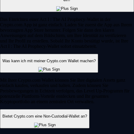
Das Einrichten einer Act I : The AI Prophecy-Wallet in der
Crypto.com App ist ganz einfach. Laden Sie zuerst die App aus Ihrem
bevorzugten App Store herunter. Folgen Sie dann den klaren
Anweisungen auf dem Bildschirm, um Ihre Identität zu verifizieren
und Ihr Profil zu erstellen. Sobald Ihr Konto bestätigt wurde, ist Ihre
Act I : The AI Prophecy-Wallet sofort einsatzbereit.
Was kann ich mit meiner Crypto.com Wallet machen?
Mit Ihrer Crypto.com Wallet können Sie Ihre digitalen Assets ganz
einfach kaufen, verkaufen und halten. Zudem können Sie
Preisbewegungen in Echtzeit verfolgen, das Level Up-Programm für
potenzielle Plattform-Vorteile entdecken und Ihr gesamtes
Kryptoportfolio an einem zentralen Ort verwalten.
Bietet Crypto.com eine Non-Custodial-Wallet an?