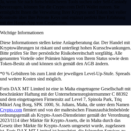
Ja, wenn Sie nach fortschrittlicheren Tools suchen oder Self-Custody
bevorzugen, können Sie die Crypto.com DeFi Wallet nutzen. Sie
ermöglicht Ihnen die Verwaltung Ihrer Kryptos und Token bei voller
Kontrolle über Ihre Private Keys und ergänzt perfekt Ihre Erfahrung
mit der Haupt-App von Crypto.com.
Wichtige Informationen
Diese Informationen stellen keine Anlageberatung dar. Der Handel mit
Kryptowährungen ist riskant und unterliegt hohen Kursschwankungen.
Bitte prüfen Sie Ihre persönliche Risikobereitschaft sorgfältig. Alle
genannten Vorteile oder Prämien hängen von Ihrem Status sowie dem
Token-Besitz ab und können sich gemäß den AGB ändern.
*0 % Gebühren bis zum Limit der jeweiligen Level-Up-Stufe. Spreads
und weitere Kosten sind möglich.
Foris DAX MT Limited ist eine in Malta eingetragene Gesellschaft mit
beschränkter Haftung mit der Unternehmensregisternummer C 88392
und dem eingetragenen Firmensitz auf Level 7, Spinola Park, Triq
Mikiel Ang Borg, SPK 1000, St. Julians, Malta, die unter dem Namen
Crypto.com
firmiert und von der maltesischen Finanzaufsichtsbehörde
ordnungsgemäß als Krypto-Asset-Dienstleister gemäß der Verordnung
2023/1114 über Märkte für Krypto-Assets, die in Malta durch das
Gesetz über Märkte für Krypto-Assets umgesetzt wurde, zugelassen
ist. Foris DAX MT Limited ist berechtigt, die folgenden Services zu