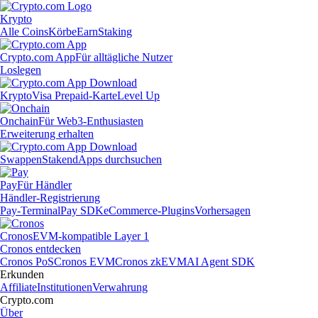
Krypto
Alle Coins
Körbe
Earn
Staking
Crypto.com App
Für alltägliche Nutzer
Loslegen
Krypto
Visa Prepaid-Karte
Level Up
Onchain
Für Web3-Enthusiasten
Erweiterung erhalten
Swappen
Staken
dApps durchsuchen
Pay
Für Händler
Händler-Registrierung
Pay-Terminal
Pay SDK
eCommerce-Plugins
Vorhersagen
Cronos
EVM-kompatible Layer 1
Cronos entdecken
Cronos PoS
Cronos EVM
Cronos zkEVM
AI Agent SDK
Erkunden
Affiliate
Institutionen
Verwahrung
Crypto.com
Über