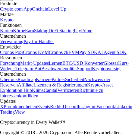
Produkte
Crypto.com App
Onchain
Level Up
Märkte
Krypto
Funktionen
Karten
Körbe
Earn
Staking
DeFi Staking
Pay
Prime
Unternehmen
Verwahrung
Pay für Händler
Entwickler
Cronos PoS
Cronos EVM
Cronos zkEVM
Pay SDK
AI Agent SDK
Ressourcen
Forschung
Markt-Updates
Lernen
BTC/USD Konverter
Glossar
Kurs-
Widgets
Telegram Bot
Beschwerdepolitik
Support
Kryptooversigt
Unternehmen
Über uns
Roadmap
Karriere
Partner
Sicherheit
Nachweis der
Reserven
Affiliate
Lizenzen & Registrierungen
Krypto-Asset
Exploration Hub
Klima
Capital
Verifizieren
Richtlinie zu
Interessenkonflikten
Updates
X
Produktneuheiten
Events
Reddit
Discord
Instagram
Facebook
Linkedin
TradingView
Cryptocurrency in Every Wallet™
Copyright © 2018 - 2026 Crypto.com. Alle Rechte vorbehalten.