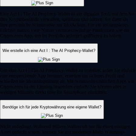
Eine Act I : The AI Prophecy-Wallet ist ein digitales Tool, mit dem Sie
Ihre Kryptobestände verwalten, speichern und nutzen. Sie dient als
Ihre persönliche Schnittstelle zur Blockchain. Für ein reibungsloses
Erlebnis nutzen viele Nutzer vertrauenswürdige Plattformen wie die
Crypto.com App, um ihr Portfolio jederzeit griffbereit zu haben.
Wie erstelle ich eine Act I : The AI Prophecy-Wallet?
Um eine Act I : The AI Prophecy-Wallet zu erstellen, laden Sie einfach
eine entsprechende App herunter, erstellen ein sicheres Profil und
schließen die Identitätsprüfung ab. Mit benutzerfreundlichen Apps wie
Crypto.com ist der Einstieg besonders einfach: Sie können alles in
wenigen Minuten direkt über Ihr Smartphone einrichten.
Benötige ich für jede Kryptowährung eine eigene Wallet?
Nicht unbedingt. Während frühere Wallets oft nur für einen einzigen
Asset gedacht waren, können Sie mit modernen Multi-Währungs-