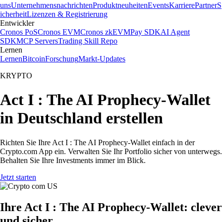
uns
Unternehmensnachrichten
Produktneuheiten
Events
Karriere
Partner
S
icherheit
Lizenzen & Registrierung
Entwickler
Cronos PoS
Cronos EVM
Cronos zkEVM
Pay SDK
AI Agent
SDK
MCP Servers
Trading Skill Repo
Lernen
Lernen
Bitcoin
Forschung
Markt-Updates
KRYPTO
Act I : The AI Prophecy-Wallet
in Deutschland erstellen
Richten Sie Ihre Act I : The AI Prophecy-Wallet einfach in der
Crypto.com App ein. Verwalten Sie Ihr Portfolio sicher von unterwegs.
Behalten Sie Ihre Investments immer im Blick.
Jetzt starten
Ihre Act I : The AI Prophecy-Wallet: clever
und sicher