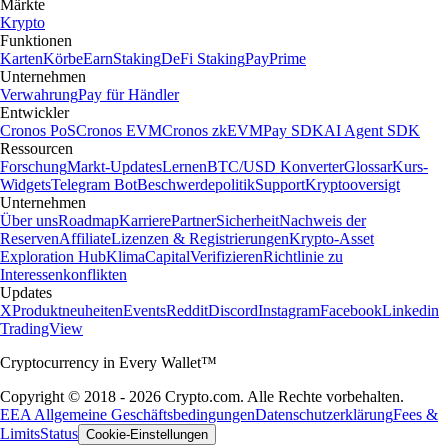
Märkte
Krypto
Funktionen
Karten
Körbe
Earn
Staking
DeFi Staking
Pay
Prime
Unternehmen
Verwahrung
Pay für Händler
Entwickler
Cronos PoS
Cronos EVM
Cronos zkEVM
Pay SDK
AI Agent SDK
Ressourcen
Forschung
Markt-Updates
Lernen
BTC/USD Konverter
Glossar
Kurs-
Widgets
Telegram Bot
Beschwerdepolitik
Support
Kryptooversigt
Unternehmen
Über uns
Roadmap
Karriere
Partner
Sicherheit
Nachweis der
Reserven
Affiliate
Lizenzen & Registrierungen
Krypto-Asset
Exploration Hub
Klima
Capital
Verifizieren
Richtlinie zu
Interessenkonflikten
Updates
X
Produktneuheiten
Events
Reddit
Discord
Instagram
Facebook
Linkedin
TradingView
Cryptocurrency in Every Wallet™
Copyright © 2018 - 2026 Crypto.com. Alle Rechte vorbehalten.
EEA Allgemeine Geschäftsbedingungen
Datenschutzerklärung
Fees &
Limits
Status
Cookie-Einstellungen