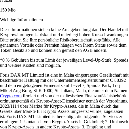
Nutzer
150 Mio
Wichtige Informationen
Diese Informationen stellen keine Anlageberatung dar. Der Handel mit
Kryptowährungen ist riskant und unterliegt hohen Kursschwankungen.
Bitte prüfen Sie Ihre persönliche Risikobereitschaft sorgfältig. Alle
genannten Vorteile oder Prämien hängen von Ihrem Status sowie dem
Token-Besitz ab und können sich gemäß den AGB ändern.
*0 % Gebühren bis zum Limit der jeweiligen Level-Up-Stufe. Spreads
und weitere Kosten sind möglich.
Foris DAX MT Limited ist eine in Malta eingetragene Gesellschaft mit
beschränkter Haftung mit der Unternehmensregisternummer C 88392
und dem eingetragenen Firmensitz auf Level 7, Spinola Park, Triq
Mikiel Ang Borg, SPK 1000, St. Julians, Malta, die unter dem Namen
Crypto.com
firmiert und von der maltesischen Finanzaufsichtsbehörde
ordnungsgemäß als Krypto-Asset-Dienstleister gemäß der Verordnung
2023/1114 über Märkte für Krypto-Assets, die in Malta durch das
Gesetz über Märkte für Krypto-Assets umgesetzt wurde, zugelassen
ist. Foris DAX MT Limited ist berechtigt, die folgenden Services zu
erbringen: 1. Umtausch von Krypto-Assets in Geldmittel; 2. Umtausch
von Krypto-Assets in andere Krypto-Assets; 3. Empfang und