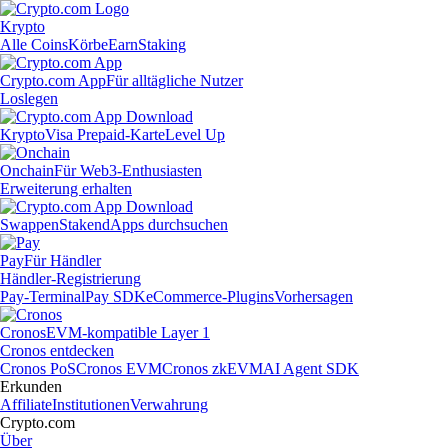
Krypto
Alle Coins
Körbe
Earn
Staking
Crypto.com App
Für alltägliche Nutzer
Loslegen
Krypto
Visa Prepaid-Karte
Level Up
Onchain
Für Web3-Enthusiasten
Erweiterung erhalten
Swappen
Staken
dApps durchsuchen
Pay
Für Händler
Händler-Registrierung
Pay-Terminal
Pay SDK
eCommerce-Plugins
Vorhersagen
Cronos
EVM-kompatible Layer 1
Cronos entdecken
Cronos PoS
Cronos EVM
Cronos zkEVM
AI Agent SDK
Erkunden
Affiliate
Institutionen
Verwahrung
Crypto.com
Über