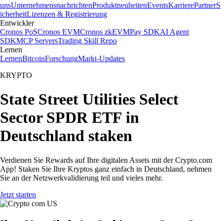
uns
Unternehmensnachrichten
Produktneuheiten
Events
Karriere
Partner
S
icherheit
Lizenzen & Registrierung
Entwickler
Cronos PoS
Cronos EVM
Cronos zkEVM
Pay SDK
AI Agent
SDK
MCP Servers
Trading Skill Repo
Lernen
Lernen
Bitcoin
Forschung
Markt-Updates
KRYPTO
State Street Utilities Select
Sector SPDR ETF in
Deutschland staken
Verdienen Sie Rewards auf Ihre digitalen Assets mit der Crypto.com
App! Staken Sie Ihre Kryptos ganz einfach in Deutschland, nehmen
Sie an der Netzwerkvalidierung teil und vieles mehr.
Jetzt starten