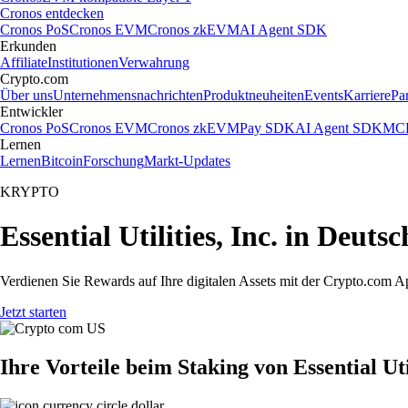
Cronos entdecken
Cronos PoS
Cronos EVM
Cronos zkEVM
AI Agent SDK
Erkunden
Affiliate
Institutionen
Verwahrung
Crypto.com
Über uns
Unternehmensnachrichten
Produktneuheiten
Events
Karriere
Pa
Entwickler
Cronos PoS
Cronos EVM
Cronos zkEVM
Pay SDK
AI Agent SDK
MCP
Lernen
Lernen
Bitcoin
Forschung
Markt-Updates
KRYPTO
Essential Utilities, Inc. in Deuts
Verdienen Sie Rewards auf Ihre digitalen Assets mit der Crypto.com A
Jetzt starten
Ihre Vorteile beim Staking von Essential Util