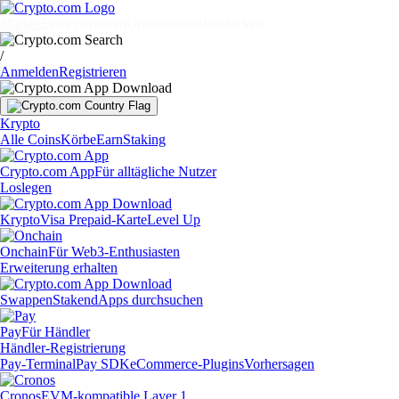
Märkte
Einzelpersonen
Unternehmen
Entdecken
/
Anmelden
Registrieren
Krypto
Alle Coins
Körbe
Earn
Staking
Crypto.com App
Für alltägliche Nutzer
Loslegen
Krypto
Visa Prepaid-Karte
Level Up
Onchain
Für Web3-Enthusiasten
Erweiterung erhalten
Swappen
Staken
dApps durchsuchen
Pay
Für Händler
Händler-Registrierung
Pay-Terminal
Pay SDK
eCommerce-Plugins
Vorhersagen
Cronos
EVM-kompatible Layer 1