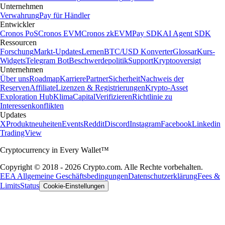
Unternehmen
Verwahrung
Pay für Händler
Entwickler
Cronos PoS
Cronos EVM
Cronos zkEVM
Pay SDK
AI Agent SDK
Ressourcen
Forschung
Markt-Updates
Lernen
BTC/USD Konverter
Glossar
Kurs-
Widgets
Telegram Bot
Beschwerdepolitik
Support
Kryptooversigt
Unternehmen
Über uns
Roadmap
Karriere
Partner
Sicherheit
Nachweis der
Reserven
Affiliate
Lizenzen & Registrierungen
Krypto-Asset
Exploration Hub
Klima
Capital
Verifizieren
Richtlinie zu
Interessenkonflikten
Updates
X
Produktneuheiten
Events
Reddit
Discord
Instagram
Facebook
Linkedin
TradingView
Cryptocurrency in Every Wallet™
Copyright © 2018 - 2026 Crypto.com. Alle Rechte vorbehalten.
EEA Allgemeine Geschäftsbedingungen
Datenschutzerklärung
Fees &
Limits
Status
Cookie-Einstellungen