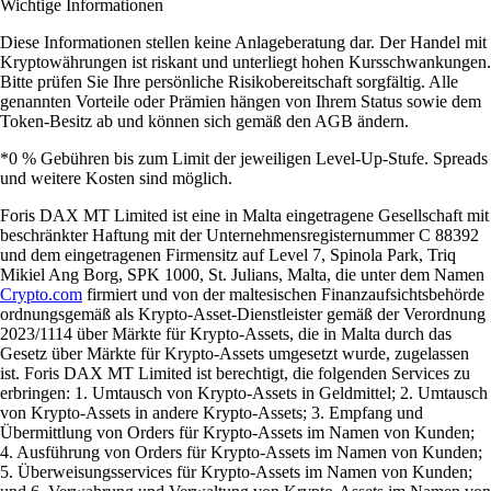
Wichtige Informationen
Diese Informationen stellen keine Anlageberatung dar. Der Handel mit
Kryptowährungen ist riskant und unterliegt hohen Kursschwankungen.
Bitte prüfen Sie Ihre persönliche Risikobereitschaft sorgfältig. Alle
genannten Vorteile oder Prämien hängen von Ihrem Status sowie dem
Token-Besitz ab und können sich gemäß den AGB ändern.
*0 % Gebühren bis zum Limit der jeweiligen Level-Up-Stufe. Spreads
und weitere Kosten sind möglich.
Foris DAX MT Limited ist eine in Malta eingetragene Gesellschaft mit
beschränkter Haftung mit der Unternehmensregisternummer C 88392
und dem eingetragenen Firmensitz auf Level 7, Spinola Park, Triq
Mikiel Ang Borg, SPK 1000, St. Julians, Malta, die unter dem Namen
Crypto.com
firmiert und von der maltesischen Finanzaufsichtsbehörde
ordnungsgemäß als Krypto-Asset-Dienstleister gemäß der Verordnung
2023/1114 über Märkte für Krypto-Assets, die in Malta durch das
Gesetz über Märkte für Krypto-Assets umgesetzt wurde, zugelassen
ist. Foris DAX MT Limited ist berechtigt, die folgenden Services zu
erbringen: 1. Umtausch von Krypto-Assets in Geldmittel; 2. Umtausch
von Krypto-Assets in andere Krypto-Assets; 3. Empfang und
Übermittlung von Orders für Krypto-Assets im Namen von Kunden;
4. Ausführung von Orders für Krypto-Assets im Namen von Kunden;
5. Überweisungsservices für Krypto-Assets im Namen von Kunden;