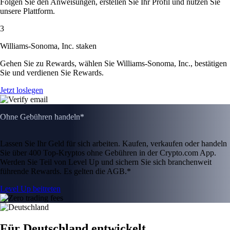
Folgen Sie den Anweisungen, erstellen Sie Ihr Profil und nutzen Sie
unsere Plattform.
3
Williams-Sonoma, Inc. staken
Gehen Sie zu Rewards, wählen Sie Williams-Sonoma, Inc., bestätigen
Sie und verdienen Sie Rewards.
Jetzt loslegen
Ohne Gebühren handeln*
Lassen Sie Ihr Geld für sich arbeiten. Kaufen, verkaufen oder handeln
Sie über 400 Top-Kryptos ohne Gebühren in der Crypto.com App.
Werden Sie Teil von Level Up und sichern Sie sich branchenweit
führende Rewards. Es gelten die AGB.*
Level Up beitreten
Für Deutschland entwickelt