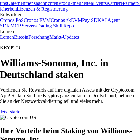
uns
Unternehmensnachrichten
Produktneuheiten
Events
Karriere
Partner
S
icherheit
Lizenzen & Registrierung
Entwickler
Cronos PoS
Cronos EVM
Cronos zkEVM
Pay SDK
AI Agent
SDK
MCP Servers
Trading Skill Repo
Lernen
Lernen
Bitcoin
Forschung
Markt-Updates
KRYPTO
Williams-Sonoma, Inc. in
Deutschland staken
Verdienen Sie Rewards auf Ihre digitalen Assets mit der Crypto.com
App! Staken Sie Ihre Kryptos ganz einfach in Deutschland, nehmen
Sie an der Netzwerkvalidierung teil und vieles mehr.
Jetzt starten
Ihre Vorteile beim Staking von Williams-
Sonoma, Inc.