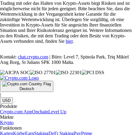
Trading mit oder das Halten von Krypto-Assets birgt Risiken und ist
möglicherweise nicht für jeden geeignet. Bitte beachten Sie, dass die
Wertentwicklung in der Vergangenheit keine Garantie für die
zukünftige Wertentwicklung ist. Überlegen Sie sorgfältig, ob eine
Investition in Krypto-Assets für Sie angesichts Ihrer finanziellen
Situation und Ihrer Risikotoleranz geeignet ist. Weitere Informationen
zu den Risiken, die mit dem Trading oder dem Besitz von Krypto-
Assets verbunden sind, finden Sie
hier
.
Kontakt:
chat.crypto.com
| Büro: Level 7, Spinola Park, Triq Mikiel
Ang Borg, St Julians SPK 1000 Malta.
Deutsch
|
USD
Produkte
Crypto.com App
Onchain
Level Up
Märkte
Krypto
Funktionen
Karten
Körbe
Earn
Staking
DeFi Staking
Pay
Prime