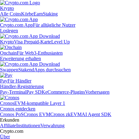
Krypto
Alle Coins
Körbe
Earn
Staking
Crypto.com App
Für alltägliche Nutzer
Loslegen
Krypto
Visa Prepaid-Karte
Level Up
Onchain
Für Web3-Enthusiasten
Erweiterung erhalten
Swappen
Staken
dApps durchsuchen
Pay
Für Händler
Händler-Registrierung
Pay-Terminal
Pay SDK
eCommerce-Plugins
Vorhersagen
Cronos
EVM-kompatible Layer 1
Cronos entdecken
Cronos PoS
Cronos EVM
Cronos zkEVM
AI Agent SDK
Erkunden
Affiliate
Institutionen
Verwahrung
Crypto.com
Über