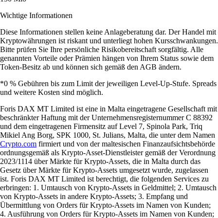
Wichtige Informationen
Diese Informationen stellen keine Anlageberatung dar. Der Handel mit
Kryptowährungen ist riskant und unterliegt hohen Kursschwankungen.
Bitte prüfen Sie Ihre persönliche Risikobereitschaft sorgfältig. Alle
genannten Vorteile oder Prämien hängen von Ihrem Status sowie dem
Token-Besitz ab und können sich gemäß den AGB ändern.
*0 % Gebühren bis zum Limit der jeweiligen Level-Up-Stufe. Spreads
und weitere Kosten sind möglich.
Foris DAX MT Limited ist eine in Malta eingetragene Gesellschaft mit
beschränkter Haftung mit der Unternehmensregisternummer C 88392
und dem eingetragenen Firmensitz auf Level 7, Spinola Park, Triq
Mikiel Ang Borg, SPK 1000, St. Julians, Malta, die unter dem Namen
Crypto.com
firmiert und von der maltesischen Finanzaufsichtsbehörde
ordnungsgemäß als Krypto-Asset-Dienstleister gemäß der Verordnung
2023/1114 über Märkte für Krypto-Assets, die in Malta durch das
Gesetz über Märkte für Krypto-Assets umgesetzt wurde, zugelassen
ist. Foris DAX MT Limited ist berechtigt, die folgenden Services zu
erbringen: 1. Umtausch von Krypto-Assets in Geldmittel; 2. Umtausch
von Krypto-Assets in andere Krypto-Assets; 3. Empfang und
Übermittlung von Orders für Krypto-Assets im Namen von Kunden;
4. Ausführung von Orders für Krypto-Assets im Namen von Kunden;