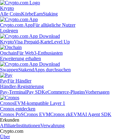
Krypto
Alle Coins
Körbe
Earn
Staking
Crypto.com App
Für alltägliche Nutzer
Loslegen
Krypto
Visa Prepaid-Karte
Level Up
Onchain
Für Web3-Enthusiasten
Erweiterung erhalten
Swappen
Staken
dApps durchsuchen
Pay
Für Händler
Händler-Registrierung
Pay-Terminal
Pay SDK
eCommerce-Plugins
Vorhersagen
Cronos
EVM-kompatible Layer 1
Cronos entdecken
Cronos PoS
Cronos EVM
Cronos zkEVM
AI Agent SDK
Erkunden
Affiliate
Institutionen
Verwahrung
Crypto.com
Über