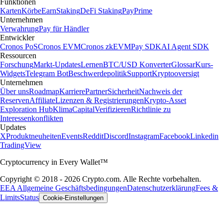
Funktionen
Karten
Körbe
Earn
Staking
DeFi Staking
Pay
Prime
Unternehmen
Verwahrung
Pay für Händler
Entwickler
Cronos PoS
Cronos EVM
Cronos zkEVM
Pay SDK
AI Agent SDK
Ressourcen
Forschung
Markt-Updates
Lernen
BTC/USD Konverter
Glossar
Kurs-
Widgets
Telegram Bot
Beschwerdepolitik
Support
Kryptooversigt
Unternehmen
Über uns
Roadmap
Karriere
Partner
Sicherheit
Nachweis der
Reserven
Affiliate
Lizenzen & Registrierungen
Krypto-Asset
Exploration Hub
Klima
Capital
Verifizieren
Richtlinie zu
Interessenkonflikten
Updates
X
Produktneuheiten
Events
Reddit
Discord
Instagram
Facebook
Linkedin
TradingView
Cryptocurrency in Every Wallet™
Copyright © 2018 - 2026 Crypto.com. Alle Rechte vorbehalten.
EEA Allgemeine Geschäftsbedingungen
Datenschutzerklärung
Fees &
Limits
Status
Cookie-Einstellungen