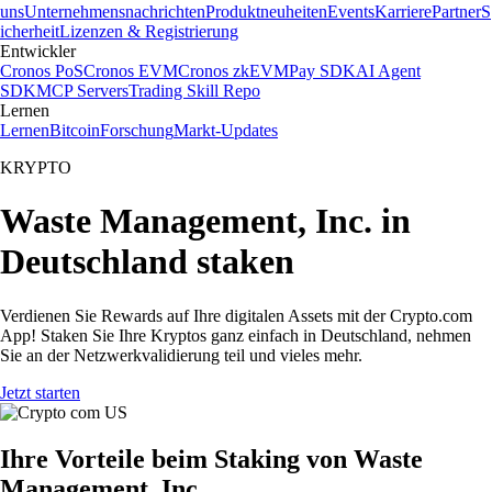
uns
Unternehmensnachrichten
Produktneuheiten
Events
Karriere
Partner
S
icherheit
Lizenzen & Registrierung
Entwickler
Cronos PoS
Cronos EVM
Cronos zkEVM
Pay SDK
AI Agent
SDK
MCP Servers
Trading Skill Repo
Lernen
Lernen
Bitcoin
Forschung
Markt-Updates
KRYPTO
Waste Management, Inc. in
Deutschland staken
Verdienen Sie Rewards auf Ihre digitalen Assets mit der Crypto.com
App! Staken Sie Ihre Kryptos ganz einfach in Deutschland, nehmen
Sie an der Netzwerkvalidierung teil und vieles mehr.
Jetzt starten
Ihre Vorteile beim Staking von Waste
Management, Inc.