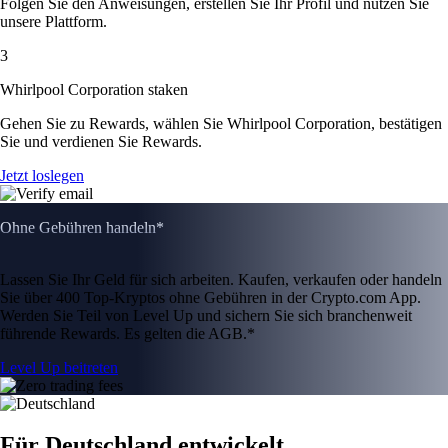
Folgen Sie den Anweisungen, erstellen Sie Ihr Profil und nutzen Sie
unsere Plattform.
3
Whirlpool Corporation staken
Gehen Sie zu Rewards, wählen Sie Whirlpool Corporation, bestätigen
Sie und verdienen Sie Rewards.
Jetzt loslegen
Ohne Gebühren handeln*
Lassen Sie Ihr Geld für sich arbeiten. Kaufen, verkaufen oder handeln
Sie über 400 Top-Kryptos ohne Gebühren in der Crypto.com App.
Werden Sie Teil von Level Up und sichern Sie sich branchenweit
führende Rewards. Es gelten die AGB.*
Level Up beitreten
Für Deutschland entwickelt