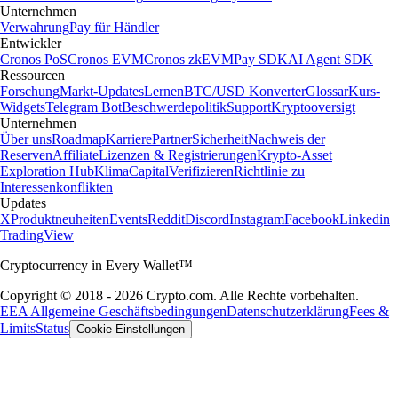
Unternehmen
Verwahrung
Pay für Händler
Entwickler
Cronos PoS
Cronos EVM
Cronos zkEVM
Pay SDK
AI Agent SDK
Ressourcen
Forschung
Markt-Updates
Lernen
BTC/USD Konverter
Glossar
Kurs-
Widgets
Telegram Bot
Beschwerdepolitik
Support
Kryptooversigt
Unternehmen
Über uns
Roadmap
Karriere
Partner
Sicherheit
Nachweis der
Reserven
Affiliate
Lizenzen & Registrierungen
Krypto-Asset
Exploration Hub
Klima
Capital
Verifizieren
Richtlinie zu
Interessenkonflikten
Updates
X
Produktneuheiten
Events
Reddit
Discord
Instagram
Facebook
Linkedin
TradingView
Cryptocurrency in Every Wallet™
Copyright © 2018 - 2026 Crypto.com. Alle Rechte vorbehalten.
EEA Allgemeine Geschäftsbedingungen
Datenschutzerklärung
Fees &
Limits
Status
Cookie-Einstellungen