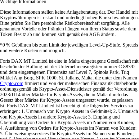
Wichtige Informationen
Diese Informationen stellen keine Anlageberatung dar. Der Handel mit
Kryptowährungen ist riskant und unterliegt hohen Kursschwankungen.
Bitte prüfen Sie Ihre persönliche Risikobereitschaft sorgfältig. Alle
genannten Vorteile oder Prämien hängen von Ihrem Status sowie dem
Token-Besitz ab und können sich gemäß den AGB ändern.
*0 % Gebühren bis zum Limit der jeweiligen Level-Up-Stufe. Spreads
und weitere Kosten sind möglich.
Foris DAX MT Limited ist eine in Malta eingetragene Gesellschaft mit
beschränkter Haftung mit der Unternehmensregisternummer C 88392
und dem eingetragenen Firmensitz auf Level 7, Spinola Park, Triq
Mikiel Ang Borg, SPK 1000, St. Julians, Malta, die unter dem Namen
Crypto.com
firmiert und von der maltesischen Finanzaufsichtsbehörde
ordnungsgemäß als Krypto-Asset-Dienstleister gemäß der Verordnung
2023/1114 über Märkte für Krypto-Assets, die in Malta durch das
Gesetz über Märkte für Krypto-Assets umgesetzt wurde, zugelassen
ist. Foris DAX MT Limited ist berechtigt, die folgenden Services zu
erbringen: 1. Umtausch von Krypto-Assets in Geldmittel; 2. Umtausch
von Krypto-Assets in andere Krypto-Assets; 3. Empfang und
Übermittlung von Orders für Krypto-Assets im Namen von Kunden;
4. Ausführung von Orders für Krypto-Assets im Namen von Kunden;
5. Überweisungsservices für Krypto-Assets im Namen von Kunden;