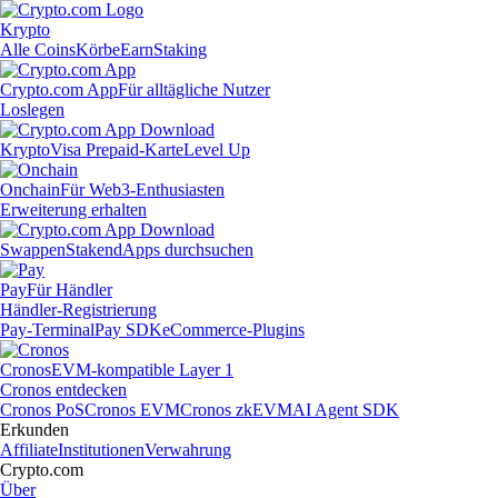
Krypto
Alle Coins
Körbe
Earn
Staking
Crypto.com App
Für alltägliche Nutzer
Loslegen
Krypto
Visa Prepaid-Karte
Level Up
Onchain
Für Web3-Enthusiasten
Erweiterung erhalten
Swappen
Staken
dApps durchsuchen
Pay
Für Händler
Händler-Registrierung
Pay-Terminal
Pay SDK
eCommerce-Plugins
Cronos
EVM-kompatible Layer 1
Cronos entdecken
Cronos PoS
Cronos EVM
Cronos zkEVM
AI Agent SDK
Erkunden
Affiliate
Institutionen
Verwahrung
Crypto.com
Über