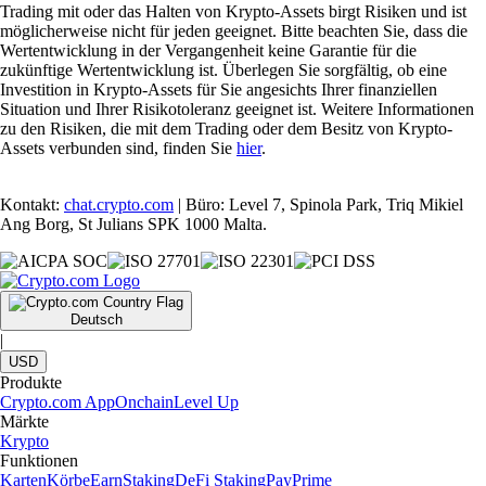
Trading mit oder das Halten von Krypto-Assets birgt Risiken und ist
möglicherweise nicht für jeden geeignet. Bitte beachten Sie, dass die
Wertentwicklung in der Vergangenheit keine Garantie für die
zukünftige Wertentwicklung ist. Überlegen Sie sorgfältig, ob eine
Investition in Krypto-Assets für Sie angesichts Ihrer finanziellen
Situation und Ihrer Risikotoleranz geeignet ist. Weitere Informationen
zu den Risiken, die mit dem Trading oder dem Besitz von Krypto-
Assets verbunden sind, finden Sie
hier
.
Kontakt:
chat.crypto.com
| Büro: Level 7, Spinola Park, Triq Mikiel
Ang Borg, St Julians SPK 1000 Malta.
Deutsch
|
USD
Produkte
Crypto.com App
Onchain
Level Up
Märkte
Krypto
Funktionen
Karten
Körbe
Earn
Staking
DeFi Staking
Pay
Prime