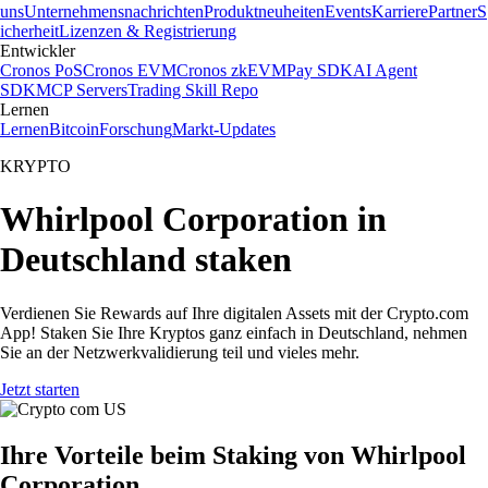
uns
Unternehmensnachrichten
Produktneuheiten
Events
Karriere
Partner
S
icherheit
Lizenzen & Registrierung
Entwickler
Cronos PoS
Cronos EVM
Cronos zkEVM
Pay SDK
AI Agent
SDK
MCP Servers
Trading Skill Repo
Lernen
Lernen
Bitcoin
Forschung
Markt-Updates
KRYPTO
Whirlpool Corporation in
Deutschland staken
Verdienen Sie Rewards auf Ihre digitalen Assets mit der Crypto.com
App! Staken Sie Ihre Kryptos ganz einfach in Deutschland, nehmen
Sie an der Netzwerkvalidierung teil und vieles mehr.
Jetzt starten
Ihre Vorteile beim Staking von Whirlpool
Corporation