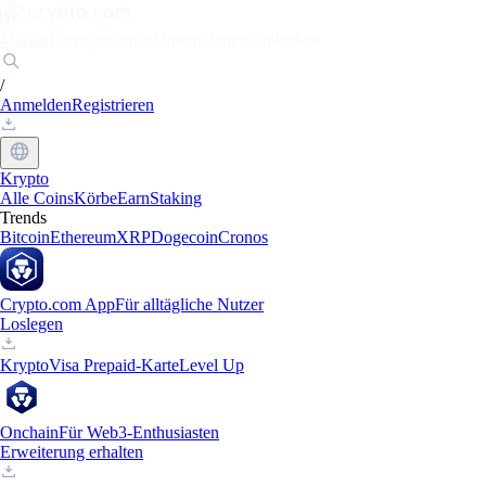
Märkte
Einzelpersonen
Unternehmen
Entdecken
/
Anmelden
Registrieren
Krypto
Alle Coins
Körbe
Earn
Staking
Trends
Bitcoin
Ethereum
XRP
Dogecoin
Cronos
Crypto.com App
Für alltägliche Nutzer
Loslegen
Krypto
Visa Prepaid-Karte
Level Up
Onchain
Für Web3-Enthusiasten
Erweiterung erhalten