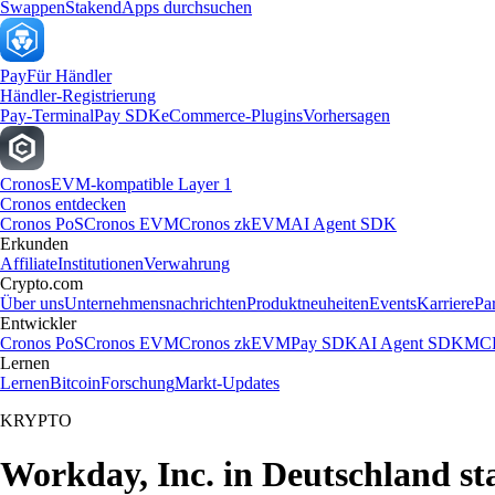
Swappen
Staken
dApps durchsuchen
Pay
Für Händler
Händler-Registrierung
Pay-Terminal
Pay SDK
eCommerce-Plugins
Vorhersagen
Cronos
EVM-kompatible Layer 1
Cronos entdecken
Cronos PoS
Cronos EVM
Cronos zkEVM
AI Agent SDK
Erkunden
Affiliate
Institutionen
Verwahrung
Crypto.com
Über uns
Unternehmensnachrichten
Produktneuheiten
Events
Karriere
Pa
Entwickler
Cronos PoS
Cronos EVM
Cronos zkEVM
Pay SDK
AI Agent SDK
MCP
Lernen
Lernen
Bitcoin
Forschung
Markt-Updates
KRYPTO
Workday, Inc. in Deutschland st