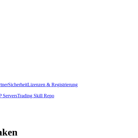
rtner
Sicherheit
Lizenzen & Registrierung
 Servers
Trading Skill Repo
aken