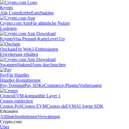
Krypto
Alle Coins
Körbe
Earn
Staking
Crypto.com App
Für alltägliche Nutzer
Loslegen
Krypto
Visa Prepaid-Karte
Level Up
Onchain
Für Web3-Enthusiasten
Erweiterung erhalten
Swappen
Staken
dApps durchsuchen
Pay
Für Händler
Händler-Registrierung
Pay-Terminal
Pay SDK
eCommerce-Plugins
Vorhersagen
Cronos
EVM-kompatible Layer 1
Cronos entdecken
Cronos PoS
Cronos EVM
Cronos zkEVM
AI Agent SDK
Erkunden
Affiliate
Institutionen
Verwahrung
Crypto.com
Über