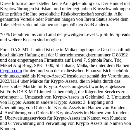
Diese Informationen stellen keine Anlageberatung dar. Der Handel mit
Kryptowährungen ist riskant und unterliegt hohen Kursschwankungen.
Bitte prüfen Sie Ihre persönliche Risikobereitschaft sorgfältig. Alle
genannten Vorteile oder Prämien hängen von Ihrem Status sowie dem
Token-Besitz ab und können sich gemäß den AGB ändern.
*0 % Gebühren bis zum Limit der jeweiligen Level-Up-Stufe. Spreads
und weitere Kosten sind möglich.
Foris DAX MT Limited ist eine in Malta eingetragene Gesellschaft mit
beschränkter Haftung mit der Unternehmensregisternummer C 88392
und dem eingetragenen Firmensitz auf Level 7, Spinola Park, Triq
Mikiel Ang Borg, SPK 1000, St. Julians, Malta, die unter dem Namen
Crypto.com
firmiert und von der maltesischen Finanzaufsichtsbehörde
ordnungsgemäß als Krypto-Asset-Dienstleister gemäß der Verordnung
2023/1114 über Märkte für Krypto-Assets, die in Malta durch das
Gesetz über Märkte für Krypto-Assets umgesetzt wurde, zugelassen
ist. Foris DAX MT Limited ist berechtigt, die folgenden Services zu
erbringen: 1. Umtausch von Krypto-Assets in Geldmittel; 2. Umtausch
von Krypto-Assets in andere Krypto-Assets; 3. Empfang und
Übermittlung von Orders für Krypto-Assets im Namen von Kunden;
4. Ausführung von Orders für Krypto-Assets im Namen von Kunden;
5. Überweisungsservices für Krypto-Assets im Namen von Kunden;
und 6. Verwahrung und Verwaltung von Krypto-Assets im Namen von
Kunden.