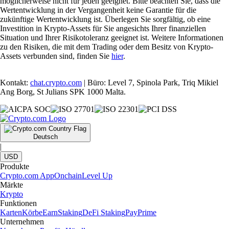
möglicherweise nicht für jeden geeignet. Bitte beachten Sie, dass die
Wertentwicklung in der Vergangenheit keine Garantie für die
zukünftige Wertentwicklung ist. Überlegen Sie sorgfältig, ob eine
Investition in Krypto-Assets für Sie angesichts Ihrer finanziellen
Situation und Ihrer Risikotoleranz geeignet ist. Weitere Informationen
zu den Risiken, die mit dem Trading oder dem Besitz von Krypto-
Assets verbunden sind, finden Sie
hier
.
Kontakt:
chat.crypto.com
| Büro: Level 7, Spinola Park, Triq Mikiel
Ang Borg, St Julians SPK 1000 Malta.
Deutsch
|
USD
Produkte
Crypto.com App
Onchain
Level Up
Märkte
Krypto
Funktionen
Karten
Körbe
Earn
Staking
DeFi Staking
Pay
Prime
Unternehmen