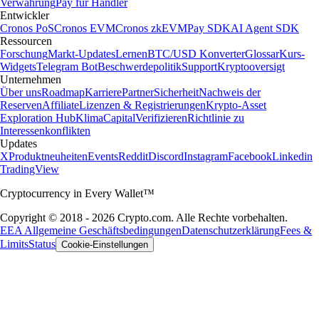
Verwahrung
Pay für Händler
Entwickler
Cronos PoS
Cronos EVM
Cronos zkEVM
Pay SDK
AI Agent SDK
Ressourcen
Forschung
Markt-Updates
Lernen
BTC/USD Konverter
Glossar
Kurs-
Widgets
Telegram Bot
Beschwerdepolitik
Support
Kryptooversigt
Unternehmen
Über uns
Roadmap
Karriere
Partner
Sicherheit
Nachweis der
Reserven
Affiliate
Lizenzen & Registrierungen
Krypto-Asset
Exploration Hub
Klima
Capital
Verifizieren
Richtlinie zu
Interessenkonflikten
Updates
X
Produktneuheiten
Events
Reddit
Discord
Instagram
Facebook
Linkedin
TradingView
Cryptocurrency in Every Wallet™
Copyright © 2018 - 2026 Crypto.com. Alle Rechte vorbehalten.
EEA Allgemeine Geschäftsbedingungen
Datenschutzerklärung
Fees &
Limits
Status
Cookie-Einstellungen