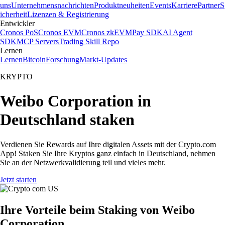
uns
Unternehmensnachrichten
Produktneuheiten
Events
Karriere
Partner
S
icherheit
Lizenzen & Registrierung
Entwickler
Cronos PoS
Cronos EVM
Cronos zkEVM
Pay SDK
AI Agent
SDK
MCP Servers
Trading Skill Repo
Lernen
Lernen
Bitcoin
Forschung
Markt-Updates
KRYPTO
Weibo Corporation in
Deutschland staken
Verdienen Sie Rewards auf Ihre digitalen Assets mit der Crypto.com
App! Staken Sie Ihre Kryptos ganz einfach in Deutschland, nehmen
Sie an der Netzwerkvalidierung teil und vieles mehr.
Jetzt starten
Ihre Vorteile beim Staking von Weibo
Corporation