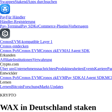
Swappen
Staken
dApps durchsuchen
Pay
Für Händler
Händler-Registrierung
Pay-Terminal
Pay SDK
eCommerce-Plugins
Vorhersagen
Cronos
EVM-kompatible Layer 1
Cronos entdecken
Cronos PoS
Cronos EVM
Cronos zkEVM
AI Agent SDK
Erkunden
Affiliate
Institutionen
Verwahrung
Crypto.com
Über uns
Unternehmensnachrichten
Produktneuheiten
Events
Karriere
Pa
Entwickler
Cronos PoS
Cronos EVM
Cronos zkEVM
Pay SDK
AI Agent SDK
MCP
Lernen
Lernen
Bitcoin
Forschung
Markt-Updates
KRYPTO
WAX in Deutschland staken