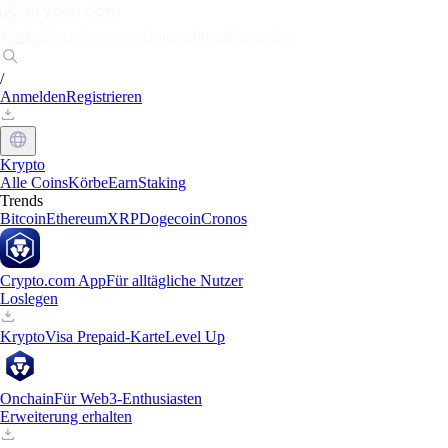
Märkte
Einzelpersonen
Unternehmen
Entdecken
/
Anmelden
Registrieren
Krypto
Alle Coins
Körbe
Earn
Staking
Trends
Bitcoin
Ethereum
XRP
Dogecoin
Cronos
Crypto.com App
Für alltägliche Nutzer
Loslegen
Krypto
Visa Prepaid-Karte
Level Up
Onchain
Für Web3-Enthusiasten
Erweiterung erhalten