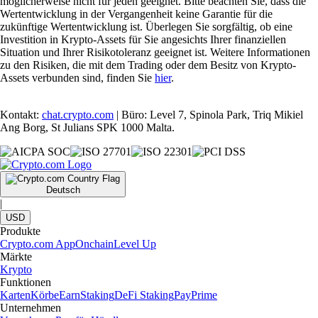
möglicherweise nicht für jeden geeignet. Bitte beachten Sie, dass die
Wertentwicklung in der Vergangenheit keine Garantie für die
zukünftige Wertentwicklung ist. Überlegen Sie sorgfältig, ob eine
Investition in Krypto-Assets für Sie angesichts Ihrer finanziellen
Situation und Ihrer Risikotoleranz geeignet ist. Weitere Informationen
zu den Risiken, die mit dem Trading oder dem Besitz von Krypto-
Assets verbunden sind, finden Sie
hier
.
Kontakt:
chat.crypto.com
| Büro: Level 7, Spinola Park, Triq Mikiel
Ang Borg, St Julians SPK 1000 Malta.
Deutsch
|
USD
Produkte
Crypto.com App
Onchain
Level Up
Märkte
Krypto
Funktionen
Karten
Körbe
Earn
Staking
DeFi Staking
Pay
Prime
Unternehmen