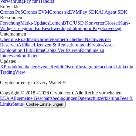
Verwahrung
Pay für Händler
Entwickler
Cronos PoS
Cronos EVM
Cronos zkEVM
Pay SDK
AI Agent SDK
Ressourcen
Forschung
Markt-Updates
Lernen
BTC/USD Konverter
Glossar
Kurs-
Widgets
Telegram Bot
Beschwerdepolitik
Support
Kryptooversigt
Unternehmen
Über uns
Roadmap
Karriere
Partner
Sicherheit
Nachweis der
Reserven
Affiliate
Lizenzen & Registrierungen
Krypto-Asset
Exploration Hub
Klima
Capital
Verifizieren
Richtlinie zu
Interessenkonflikten
Updates
X
Produktneuheiten
Events
Reddit
Discord
Instagram
Facebook
Linkedin
TradingView
Cryptocurrency in Every Wallet™
Copyright © 2018 - 2026 Crypto.com. Alle Rechte vorbehalten.
EEA Allgemeine Geschäftsbedingungen
Datenschutzerklärung
Fees &
Limits
Status
Cookie-Einstellungen