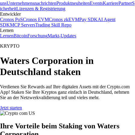
uns
Unternehmensnachrichten
Produktneuheiten
Events
Karriere
Partner
S
icherheit
Lizenzen & Registrierung
Entwickler
Cronos PoS
Cronos EVM
Cronos zkEVM
Pay SDK
AI Agent
SDK
MCP Servers
Trading Skill Repo
Lernen
Lernen
Bitcoin
Forschung
Markt-Updates
KRYPTO
Waters Corporation in
Deutschland staken
Verdienen Sie Rewards auf Ihre digitalen Assets mit der Crypto.com
App! Staken Sie Ihre Kryptos ganz einfach in Deutschland, nehmen
Sie an der Netzwerkvalidierung teil und vieles mehr.
Jetzt starten
Ihre Vorteile beim Staking von Waters
Corporation