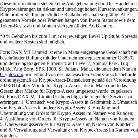
Diese Informationen stellen keine Anlageberatung dar. Der Handel mit
Kryptowährungen ist riskant und unterliegt hohen Kursschwankungen.
Bitte prüfen Sie Ihre persönliche Risikobereitschaft sorgfältig. Alle
genannten Vorteile oder Prämien hängen von Ihrem Status sowie dem
Token-Besitz ab und können sich gemäß den AGB ändern.
*0 % Gebühren bis zum Limit der jeweiligen Level-Up-Stufe. Spreads
und weitere Kosten sind möglich.
Foris DAX MT Limited ist eine in Malta eingetragene Gesellschaft mit
beschränkter Haftung mit der Unternehmensregisternummer C 88392
und dem eingetragenen Firmensitz auf Level 7, Spinola Park, Triq
Mikiel Ang Borg, SPK 1000, St. Julians, Malta, die unter dem Namen
Crypto.com
firmiert und von der maltesischen Finanzaufsichtsbehörde
ordnungsgemäß als Krypto-Asset-Dienstleister gemäß der Verordnung
2023/1114 über Märkte für Krypto-Assets, die in Malta durch das
Gesetz über Märkte für Krypto-Assets umgesetzt wurde, zugelassen
ist. Foris DAX MT Limited ist berechtigt, die folgenden Services zu
erbringen: 1. Umtausch von Krypto-Assets in Geldmittel; 2. Umtausch
von Krypto-Assets in andere Krypto-Assets; 3. Empfang und
Übermittlung von Orders für Krypto-Assets im Namen von Kunden;
4. Ausführung von Orders für Krypto-Assets im Namen von Kunden;
5. Überweisungsservices für Krypto-Assets im Namen von Kunden;
und 6. Verwahrung und Verwaltung von Krypto-Assets im Namen von
Kunden.