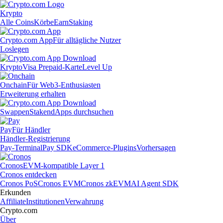
Krypto
Alle Coins
Körbe
Earn
Staking
Crypto.com App
Für alltägliche Nutzer
Loslegen
Krypto
Visa Prepaid-Karte
Level Up
Onchain
Für Web3-Enthusiasten
Erweiterung erhalten
Swappen
Staken
dApps durchsuchen
Pay
Für Händler
Händler-Registrierung
Pay-Terminal
Pay SDK
eCommerce-Plugins
Vorhersagen
Cronos
EVM-kompatible Layer 1
Cronos entdecken
Cronos PoS
Cronos EVM
Cronos zkEVM
AI Agent SDK
Erkunden
Affiliate
Institutionen
Verwahrung
Crypto.com
Über