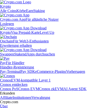
Krypto
Alle Coins
Körbe
Earn
Staking
Crypto.com App
Für alltägliche Nutzer
Loslegen
Krypto
Visa Prepaid-Karte
Level Up
Onchain
Für Web3-Enthusiasten
Erweiterung erhalten
Swappen
Staken
dApps durchsuchen
Pay
Für Händler
Händler-Registrierung
Pay-Terminal
Pay SDK
eCommerce-Plugins
Vorhersagen
Cronos
EVM-kompatible Layer 1
Cronos entdecken
Cronos PoS
Cronos EVM
Cronos zkEVM
AI Agent SDK
Erkunden
Affiliate
Institutionen
Verwahrung
Crypto.com
Über