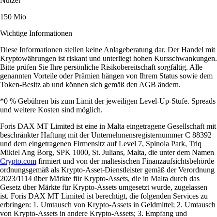
Nutzer
150 Mio
Wichtige Informationen
Diese Informationen stellen keine Anlageberatung dar. Der Handel mit
Kryptowährungen ist riskant und unterliegt hohen Kursschwankungen.
Bitte prüfen Sie Ihre persönliche Risikobereitschaft sorgfältig. Alle
genannten Vorteile oder Prämien hängen von Ihrem Status sowie dem
Token-Besitz ab und können sich gemäß den AGB ändern.
*0 % Gebühren bis zum Limit der jeweiligen Level-Up-Stufe. Spreads
und weitere Kosten sind möglich.
Foris DAX MT Limited ist eine in Malta eingetragene Gesellschaft mit
beschränkter Haftung mit der Unternehmensregisternummer C 88392
und dem eingetragenen Firmensitz auf Level 7, Spinola Park, Triq
Mikiel Ang Borg, SPK 1000, St. Julians, Malta, die unter dem Namen
Crypto.com
firmiert und von der maltesischen Finanzaufsichtsbehörde
ordnungsgemäß als Krypto-Asset-Dienstleister gemäß der Verordnung
2023/1114 über Märkte für Krypto-Assets, die in Malta durch das
Gesetz über Märkte für Krypto-Assets umgesetzt wurde, zugelassen
ist. Foris DAX MT Limited ist berechtigt, die folgenden Services zu
erbringen: 1. Umtausch von Krypto-Assets in Geldmittel; 2. Umtausch
von Krypto-Assets in andere Krypto-Assets; 3. Empfang und