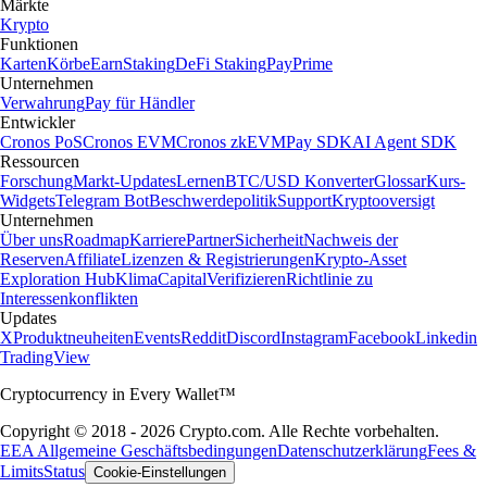
Märkte
Krypto
Funktionen
Karten
Körbe
Earn
Staking
DeFi Staking
Pay
Prime
Unternehmen
Verwahrung
Pay für Händler
Entwickler
Cronos PoS
Cronos EVM
Cronos zkEVM
Pay SDK
AI Agent SDK
Ressourcen
Forschung
Markt-Updates
Lernen
BTC/USD Konverter
Glossar
Kurs-
Widgets
Telegram Bot
Beschwerdepolitik
Support
Kryptooversigt
Unternehmen
Über uns
Roadmap
Karriere
Partner
Sicherheit
Nachweis der
Reserven
Affiliate
Lizenzen & Registrierungen
Krypto-Asset
Exploration Hub
Klima
Capital
Verifizieren
Richtlinie zu
Interessenkonflikten
Updates
X
Produktneuheiten
Events
Reddit
Discord
Instagram
Facebook
Linkedin
TradingView
Cryptocurrency in Every Wallet™
Copyright © 2018 - 2026 Crypto.com. Alle Rechte vorbehalten.
EEA Allgemeine Geschäftsbedingungen
Datenschutzerklärung
Fees &
Limits
Status
Cookie-Einstellungen