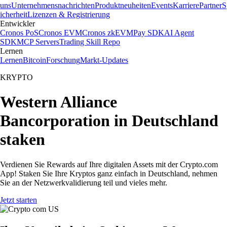
uns
Unternehmensnachrichten
Produktneuheiten
Events
Karriere
Partner
S
icherheit
Lizenzen & Registrierung
Entwickler
Cronos PoS
Cronos EVM
Cronos zkEVM
Pay SDK
AI Agent
SDK
MCP Servers
Trading Skill Repo
Lernen
Lernen
Bitcoin
Forschung
Markt-Updates
KRYPTO
Western Alliance
Bancorporation in Deutschland
staken
Verdienen Sie Rewards auf Ihre digitalen Assets mit der Crypto.com
App! Staken Sie Ihre Kryptos ganz einfach in Deutschland, nehmen
Sie an der Netzwerkvalidierung teil und vieles mehr.
Jetzt starten