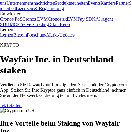
uns
Unternehmensnachrichten
Produktneuheiten
Events
Karriere
Partner
S
icherheit
Lizenzen & Registrierung
Entwickler
Cronos PoS
Cronos EVM
Cronos zkEVM
Pay SDK
AI Agent
SDK
MCP Servers
Trading Skill Repo
Lernen
Lernen
Bitcoin
Forschung
Markt-Updates
KRYPTO
Wayfair Inc. in Deutschland
staken
Verdienen Sie Rewards auf Ihre digitalen Assets mit der Crypto.com
App! Staken Sie Ihre Kryptos ganz einfach in Deutschland, nehmen
Sie an der Netzwerkvalidierung teil und vieles mehr.
Jetzt starten
Ihre Vorteile beim Staking von Wayfair
Inc.