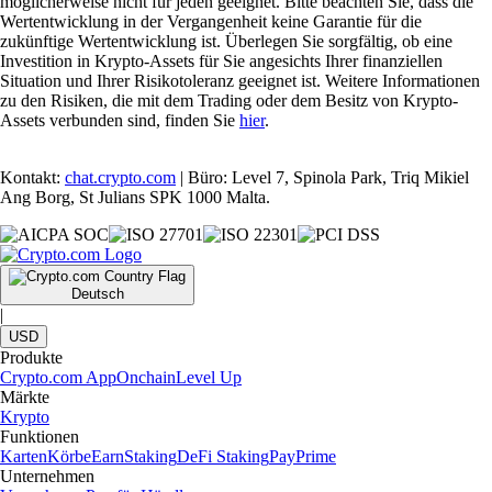
möglicherweise nicht für jeden geeignet. Bitte beachten Sie, dass die
Wertentwicklung in der Vergangenheit keine Garantie für die
zukünftige Wertentwicklung ist. Überlegen Sie sorgfältig, ob eine
Investition in Krypto-Assets für Sie angesichts Ihrer finanziellen
Situation und Ihrer Risikotoleranz geeignet ist. Weitere Informationen
zu den Risiken, die mit dem Trading oder dem Besitz von Krypto-
Assets verbunden sind, finden Sie
hier
.
Kontakt:
chat.crypto.com
| Büro: Level 7, Spinola Park, Triq Mikiel
Ang Borg, St Julians SPK 1000 Malta.
Deutsch
|
USD
Produkte
Crypto.com App
Onchain
Level Up
Märkte
Krypto
Funktionen
Karten
Körbe
Earn
Staking
DeFi Staking
Pay
Prime
Unternehmen