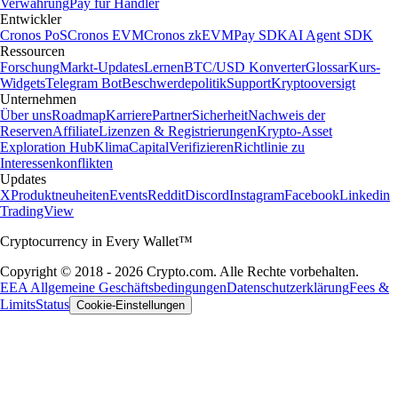
Verwahrung
Pay für Händler
Entwickler
Cronos PoS
Cronos EVM
Cronos zkEVM
Pay SDK
AI Agent SDK
Ressourcen
Forschung
Markt-Updates
Lernen
BTC/USD Konverter
Glossar
Kurs-
Widgets
Telegram Bot
Beschwerdepolitik
Support
Kryptooversigt
Unternehmen
Über uns
Roadmap
Karriere
Partner
Sicherheit
Nachweis der
Reserven
Affiliate
Lizenzen & Registrierungen
Krypto-Asset
Exploration Hub
Klima
Capital
Verifizieren
Richtlinie zu
Interessenkonflikten
Updates
X
Produktneuheiten
Events
Reddit
Discord
Instagram
Facebook
Linkedin
TradingView
Cryptocurrency in Every Wallet™
Copyright © 2018 - 2026 Crypto.com. Alle Rechte vorbehalten.
EEA Allgemeine Geschäftsbedingungen
Datenschutzerklärung
Fees &
Limits
Status
Cookie-Einstellungen