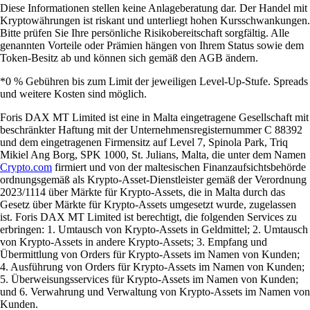
Diese Informationen stellen keine Anlageberatung dar. Der Handel mit
Kryptowährungen ist riskant und unterliegt hohen Kursschwankungen.
Bitte prüfen Sie Ihre persönliche Risikobereitschaft sorgfältig. Alle
genannten Vorteile oder Prämien hängen von Ihrem Status sowie dem
Token-Besitz ab und können sich gemäß den AGB ändern.
*0 % Gebühren bis zum Limit der jeweiligen Level-Up-Stufe. Spreads
und weitere Kosten sind möglich.
Foris DAX MT Limited ist eine in Malta eingetragene Gesellschaft mit
beschränkter Haftung mit der Unternehmensregisternummer C 88392
und dem eingetragenen Firmensitz auf Level 7, Spinola Park, Triq
Mikiel Ang Borg, SPK 1000, St. Julians, Malta, die unter dem Namen
Crypto.com
firmiert und von der maltesischen Finanzaufsichtsbehörde
ordnungsgemäß als Krypto-Asset-Dienstleister gemäß der Verordnung
2023/1114 über Märkte für Krypto-Assets, die in Malta durch das
Gesetz über Märkte für Krypto-Assets umgesetzt wurde, zugelassen
ist. Foris DAX MT Limited ist berechtigt, die folgenden Services zu
erbringen: 1. Umtausch von Krypto-Assets in Geldmittel; 2. Umtausch
von Krypto-Assets in andere Krypto-Assets; 3. Empfang und
Übermittlung von Orders für Krypto-Assets im Namen von Kunden;
4. Ausführung von Orders für Krypto-Assets im Namen von Kunden;
5. Überweisungsservices für Krypto-Assets im Namen von Kunden;
und 6. Verwahrung und Verwaltung von Krypto-Assets im Namen von
Kunden.