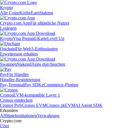
Krypto
Alle Coins
Körbe
Earn
Staking
Crypto.com App
Für alltägliche Nutzer
Loslegen
Krypto
Visa Prepaid-Karte
Level Up
Onchain
Für Web3-Enthusiasten
Erweiterung erhalten
Swappen
Staken
dApps durchsuchen
Pay
Für Händler
Händler-Registrierung
Pay-Terminal
Pay SDK
eCommerce-Plugins
Cronos
EVM-kompatible Layer 1
Cronos entdecken
Cronos PoS
Cronos EVM
Cronos zkEVM
AI Agent SDK
Erkunden
Affiliate
Institutionen
Verwahrung
Crypto.com
Über