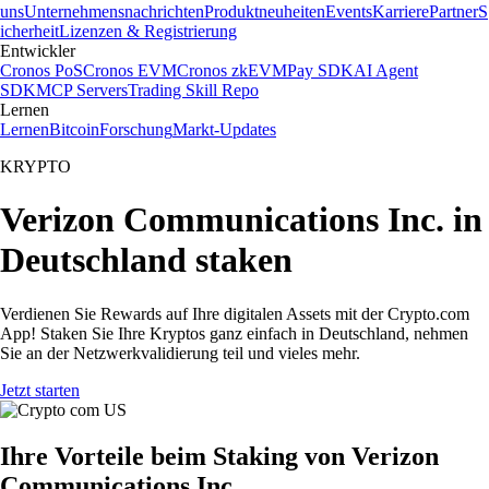
uns
Unternehmensnachrichten
Produktneuheiten
Events
Karriere
Partner
S
icherheit
Lizenzen & Registrierung
Entwickler
Cronos PoS
Cronos EVM
Cronos zkEVM
Pay SDK
AI Agent
SDK
MCP Servers
Trading Skill Repo
Lernen
Lernen
Bitcoin
Forschung
Markt-Updates
KRYPTO
Verizon Communications Inc. in
Deutschland staken
Verdienen Sie Rewards auf Ihre digitalen Assets mit der Crypto.com
App! Staken Sie Ihre Kryptos ganz einfach in Deutschland, nehmen
Sie an der Netzwerkvalidierung teil und vieles mehr.
Jetzt starten
Ihre Vorteile beim Staking von Verizon
Communications Inc.