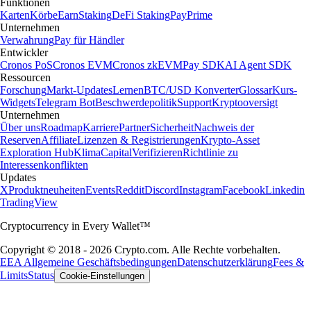
Funktionen
Karten
Körbe
Earn
Staking
DeFi Staking
Pay
Prime
Unternehmen
Verwahrung
Pay für Händler
Entwickler
Cronos PoS
Cronos EVM
Cronos zkEVM
Pay SDK
AI Agent SDK
Ressourcen
Forschung
Markt-Updates
Lernen
BTC/USD Konverter
Glossar
Kurs-
Widgets
Telegram Bot
Beschwerdepolitik
Support
Kryptooversigt
Unternehmen
Über uns
Roadmap
Karriere
Partner
Sicherheit
Nachweis der
Reserven
Affiliate
Lizenzen & Registrierungen
Krypto-Asset
Exploration Hub
Klima
Capital
Verifizieren
Richtlinie zu
Interessenkonflikten
Updates
X
Produktneuheiten
Events
Reddit
Discord
Instagram
Facebook
Linkedin
TradingView
Cryptocurrency in Every Wallet™
Copyright © 2018 - 2026 Crypto.com. Alle Rechte vorbehalten.
EEA Allgemeine Geschäftsbedingungen
Datenschutzerklärung
Fees &
Limits
Status
Cookie-Einstellungen