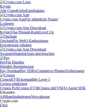
Krypto
Alle Coins
Körbe
Earn
Staking
Crypto.com App
Für alltägliche Nutzer
Loslegen
Krypto
Visa Prepaid-Karte
Level Up
Onchain
Für Web3-Enthusiasten
Erweiterung erhalten
Swappen
Staken
dApps durchsuchen
Pay
Für Händler
Händler-Registrierung
Pay-Terminal
Pay SDK
eCommerce-Plugins
Vorhersagen
Cronos
EVM-kompatible Layer 1
Cronos entdecken
Cronos PoS
Cronos EVM
Cronos zkEVM
AI Agent SDK
Erkunden
Affiliate
Institutionen
Verwahrung
Crypto.com
Über