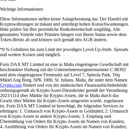
Wichtige Informationen
Diese Informationen stellen keine Anlageberatung dar. Der Handel mit
Kryptowährungen ist riskant und unterliegt hohen Kursschwankungen.
Bitte prüfen Sie Ihre persönliche Risikobereitschaft sorgfältig. Alle
genannten Vorteile oder Prämien hängen von Ihrem Status sowie dem
Token-Besitz ab und können sich gemäß den AGB ändern.
*0 % Gebühren bis zum Limit der jeweiligen Level-Up-Stufe. Spreads
und weitere Kosten sind möglich.
Foris DAX MT Limited ist eine in Malta eingetragene Gesellschaft mit
beschränkter Haftung mit der Unternehmensregisternummer C 88392
und dem eingetragenen Firmensitz auf Level 7, Spinola Park, Triq
Mikiel Ang Borg, SPK 1000, St. Julians, Malta, die unter dem Namen
Crypto.com
firmiert und von der maltesischen Finanzaufsichtsbehörde
ordnungsgemäß als Krypto-Asset-Dienstleister gemäß der Verordnung
2023/1114 über Märkte für Krypto-Assets, die in Malta durch das
Gesetz über Märkte für Krypto-Assets umgesetzt wurde, zugelassen
ist. Foris DAX MT Limited ist berechtigt, die folgenden Services zu
erbringen: 1. Umtausch von Krypto-Assets in Geldmittel; 2. Umtausch
von Krypto-Assets in andere Krypto-Assets; 3. Empfang und
Übermittlung von Orders für Krypto-Assets im Namen von Kunden;
4. Ausführung von Orders für Krypto-Assets im Namen von Kunden;