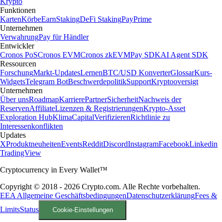
Krypto
Funktionen
Karten
Körbe
Earn
Staking
DeFi Staking
Pay
Prime
Unternehmen
Verwahrung
Pay für Händler
Entwickler
Cronos PoS
Cronos EVM
Cronos zkEVM
Pay SDK
AI Agent SDK
Ressourcen
Forschung
Markt-Updates
Lernen
BTC/USD Konverter
Glossar
Kurs-
Widgets
Telegram Bot
Beschwerdepolitik
Support
Kryptooversigt
Unternehmen
Über uns
Roadmap
Karriere
Partner
Sicherheit
Nachweis der
Reserven
Affiliate
Lizenzen & Registrierungen
Krypto-Asset
Exploration Hub
Klima
Capital
Verifizieren
Richtlinie zu
Interessenkonflikten
Updates
X
Produktneuheiten
Events
Reddit
Discord
Instagram
Facebook
Linkedin
TradingView
Cryptocurrency in Every Wallet™
Copyright © 2018 - 2026 Crypto.com. Alle Rechte vorbehalten.
EEA Allgemeine Geschäftsbedingungen
Datenschutzerklärung
Fees &
Limits
Status
Cookie-Einstellungen