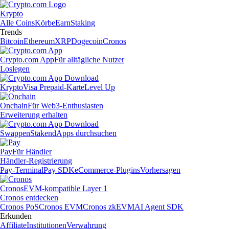
Krypto
Alle Coins
Körbe
Earn
Staking
Trends
Bitcoin
Ethereum
XRP
Dogecoin
Cronos
Crypto.com App
Für alltägliche Nutzer
Loslegen
Krypto
Visa Prepaid-Karte
Level Up
Onchain
Für Web3-Enthusiasten
Erweiterung erhalten
Swappen
Staken
dApps durchsuchen
Pay
Für Händler
Händler-Registrierung
Pay-Terminal
Pay SDK
eCommerce-Plugins
Vorhersagen
Cronos
EVM-kompatible Layer 1
Cronos entdecken
Cronos PoS
Cronos EVM
Cronos zkEVM
AI Agent SDK
Erkunden
Affiliate
Institutionen
Verwahrung