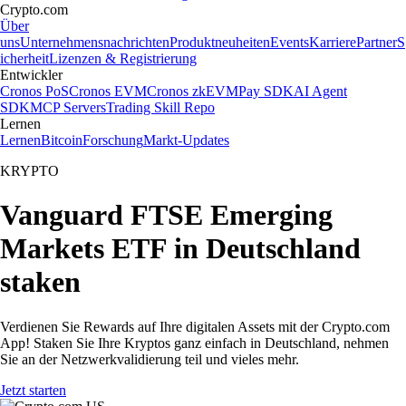
Crypto.com
Über
uns
Unternehmensnachrichten
Produktneuheiten
Events
Karriere
Partner
S
icherheit
Lizenzen & Registrierung
Entwickler
Cronos PoS
Cronos EVM
Cronos zkEVM
Pay SDK
AI Agent
SDK
MCP Servers
Trading Skill Repo
Lernen
Lernen
Bitcoin
Forschung
Markt-Updates
KRYPTO
Vanguard FTSE Emerging
Markets ETF in Deutschland
staken
Verdienen Sie Rewards auf Ihre digitalen Assets mit der Crypto.com
App! Staken Sie Ihre Kryptos ganz einfach in Deutschland, nehmen
Sie an der Netzwerkvalidierung teil und vieles mehr.
Jetzt starten