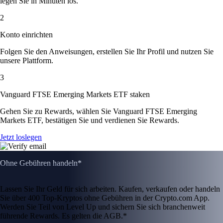
legen Sie in Minuten los.
2
Konto einrichten
Folgen Sie den Anweisungen, erstellen Sie Ihr Profil und nutzen Sie
unsere Plattform.
3
Vanguard FTSE Emerging Markets ETF staken
Gehen Sie zu Rewards, wählen Sie Vanguard FTSE Emerging
Markets ETF, bestätigen Sie und verdienen Sie Rewards.
Jetzt loslegen
Ohne Gebühren handeln*
Lassen Sie Ihr Geld für sich arbeiten. Kaufen, verkaufen oder handeln
Sie über 400 Top-Kryptos ohne Gebühren in der Crypto.com App.
Werden Sie Teil von Level Up und sichern Sie sich branchenweit
führende Rewards. Es gelten die AGB.*