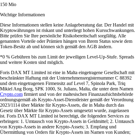
150 Mio
Wichtige Informationen
Diese Informationen stellen keine Anlageberatung dar. Der Handel mit
Kryptowährungen ist riskant und unterliegt hohen Kursschwankungen.
Bitte prüfen Sie Ihre persönliche Risikobereitschaft sorgfältig. Alle
genannten Vorteile oder Prämien hängen von Ihrem Status sowie dem
Token-Besitz ab und können sich gemäß den AGB ändern.
*0 % Gebühren bis zum Limit der jeweiligen Level-Up-Stufe. Spreads
und weitere Kosten sind möglich.
Foris DAX MT Limited ist eine in Malta eingetragene Gesellschaft mit
beschränkter Haftung mit der Unternehmensregisternummer C 88392
und dem eingetragenen Firmensitz auf Level 7, Spinola Park, Triq
Mikiel Ang Borg, SPK 1000, St. Julians, Malta, die unter dem Namen
Crypto.com
firmiert und von der maltesischen Finanzaufsichtsbehörde
ordnungsgemäß als Krypto-Asset-Dienstleister gemäß der Verordnung
2023/1114 über Märkte für Krypto-Assets, die in Malta durch das
Gesetz über Märkte für Krypto-Assets umgesetzt wurde, zugelassen
ist. Foris DAX MT Limited ist berechtigt, die folgenden Services zu
erbringen: 1. Umtausch von Krypto-Assets in Geldmittel; 2. Umtausch
von Krypto-Assets in andere Krypto-Assets; 3. Empfang und
Übermittlung von Orders für Krypto-Assets im Namen von Kunden;