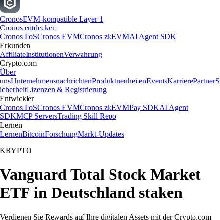
Cronos
EVM-kompatible Layer 1
Cronos entdecken
Cronos PoS
Cronos EVM
Cronos zkEVM
AI Agent SDK
Erkunden
Affiliate
Institutionen
Verwahrung
Crypto.com
Über
uns
Unternehmensnachrichten
Produktneuheiten
Events
Karriere
Partner
S
icherheit
Lizenzen & Registrierung
Entwickler
Cronos PoS
Cronos EVM
Cronos zkEVM
Pay SDK
AI Agent
SDK
MCP Servers
Trading Skill Repo
Lernen
Lernen
Bitcoin
Forschung
Markt-Updates
KRYPTO
Vanguard Total Stock Market
ETF in Deutschland staken
Verdienen Sie Rewards auf Ihre digitalen Assets mit der Crypto.com