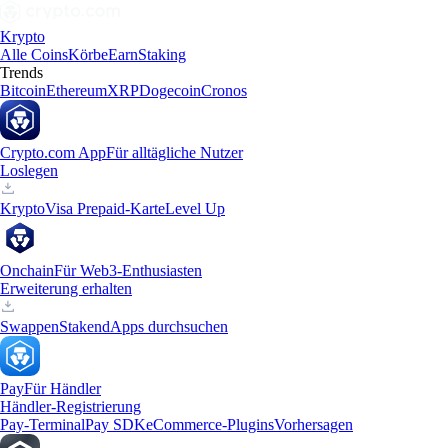
Krypto
Alle Coins
Körbe
Earn
Staking
Trends
Bitcoin
Ethereum
XRP
Dogecoin
Cronos
Crypto.com App
Für alltägliche Nutzer
Loslegen
Krypto
Visa Prepaid-Karte
Level Up
Onchain
Für Web3-Enthusiasten
Erweiterung erhalten
Swappen
Staken
dApps durchsuchen
Pay
Für Händler
Händler-Registrierung
Pay-Terminal
Pay SDK
eCommerce-Plugins
Vorhersagen