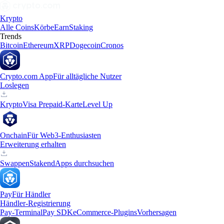
Krypto
Alle Coins
Körbe
Earn
Staking
Trends
Bitcoin
Ethereum
XRP
Dogecoin
Cronos
Crypto.com App
Für alltägliche Nutzer
Loslegen
Krypto
Visa Prepaid-Karte
Level Up
Onchain
Für Web3-Enthusiasten
Erweiterung erhalten
Swappen
Staken
dApps durchsuchen
Pay
Für Händler
Händler-Registrierung
Pay-Terminal
Pay SDK
eCommerce-Plugins
Vorhersagen