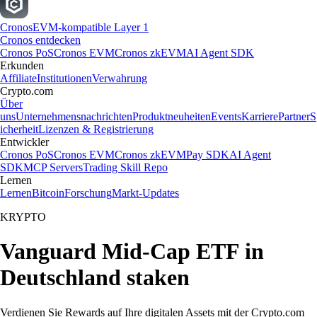
Cronos
EVM-kompatible Layer 1
Cronos entdecken
Cronos PoS
Cronos EVM
Cronos zkEVM
AI Agent SDK
Erkunden
Affiliate
Institutionen
Verwahrung
Crypto.com
Über
uns
Unternehmensnachrichten
Produktneuheiten
Events
Karriere
Partner
S
icherheit
Lizenzen & Registrierung
Entwickler
Cronos PoS
Cronos EVM
Cronos zkEVM
Pay SDK
AI Agent
SDK
MCP Servers
Trading Skill Repo
Lernen
Lernen
Bitcoin
Forschung
Markt-Updates
KRYPTO
Vanguard Mid-Cap ETF in
Deutschland staken
Verdienen Sie Rewards auf Ihre digitalen Assets mit der Crypto.com