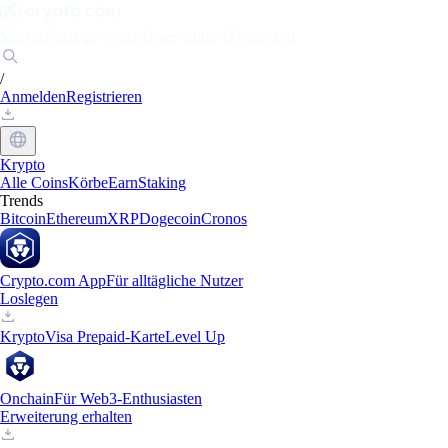
Märkte
Einzelpersonen
Unternehmen
Entdecken
/
Anmelden
Registrieren
Krypto
Alle Coins
Körbe
Earn
Staking
Trends
Bitcoin
Ethereum
XRP
Dogecoin
Cronos
Crypto.com App
Für alltägliche Nutzer
Loslegen
Krypto
Visa Prepaid-Karte
Level Up
Onchain
Für Web3-Enthusiasten
Erweiterung erhalten