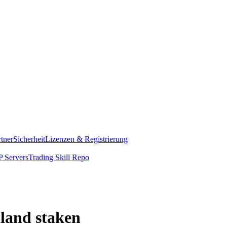
rtner
Sicherheit
Lizenzen & Registrierung
 Servers
Trading Skill Repo
hland staken