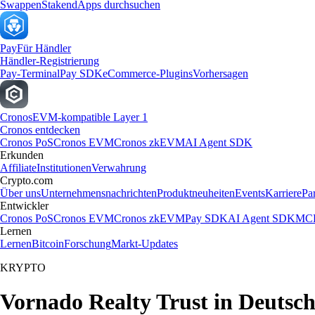
Swappen
Staken
dApps durchsuchen
Pay
Für Händler
Händler-Registrierung
Pay-Terminal
Pay SDK
eCommerce-Plugins
Vorhersagen
Cronos
EVM-kompatible Layer 1
Cronos entdecken
Cronos PoS
Cronos EVM
Cronos zkEVM
AI Agent SDK
Erkunden
Affiliate
Institutionen
Verwahrung
Crypto.com
Über uns
Unternehmensnachrichten
Produktneuheiten
Events
Karriere
Pa
Entwickler
Cronos PoS
Cronos EVM
Cronos zkEVM
Pay SDK
AI Agent SDK
MCP
Lernen
Lernen
Bitcoin
Forschung
Markt-Updates
KRYPTO
Vornado Realty Trust in Deutsc