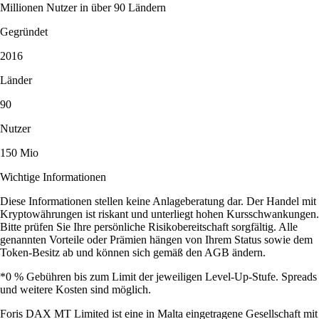
„Einfach die beste App, um Krypto zu traden und im Blick zu
behalten. Superleicht zu bedienen und macht sogar richtig Spaß. Von
mir gibt's 5 Sterne - würde am liebsten 10 geben!“
-
Verifizierter Nutzer
„Die App holt einen echt ab. Lernen wird belohnt, Onboarding ist
simpel und die Investment-Auswahl ist riesig.“
-
Verifizierter Nutzer
Nutzerbewertungen sind unvergütet und rein individuell. Es gibt keine
Garantie für ähnliche Ergebnisse. Support-Antwortzeiten können
variieren. Anlagen sind riskant und der Wert kann steigen oder fallen.
App herunterladen
Guides und Ressourcen