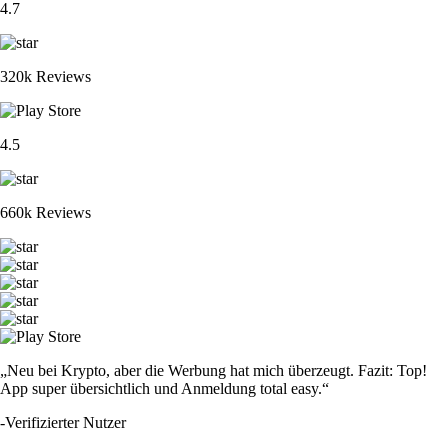
XRP
$
0.896902
-0.97
%
ETH
$
1,657.94
+
0.88
%
ADA
$
0.17548
+
7.41
%
CRO
$
0.046089
-0.58
%
SOL
$
63.73
+
0.58
%