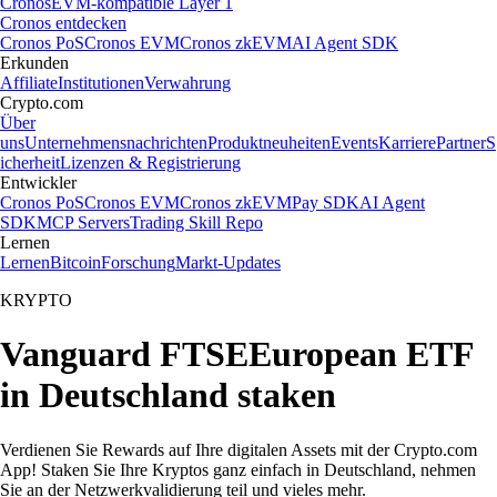
Cronos
EVM-kompatible Layer 1
Cronos entdecken
Cronos PoS
Cronos EVM
Cronos zkEVM
AI Agent SDK
Erkunden
Affiliate
Institutionen
Verwahrung
Crypto.com
Über
uns
Unternehmensnachrichten
Produktneuheiten
Events
Karriere
Partner
S
icherheit
Lizenzen & Registrierung
Entwickler
Cronos PoS
Cronos EVM
Cronos zkEVM
Pay SDK
AI Agent
SDK
MCP Servers
Trading Skill Repo
Lernen
Lernen
Bitcoin
Forschung
Markt-Updates
KRYPTO
Vanguard FTSEEuropean ETF
in Deutschland staken
Verdienen Sie Rewards auf Ihre digitalen Assets mit der Crypto.com
App! Staken Sie Ihre Kryptos ganz einfach in Deutschland, nehmen
Sie an der Netzwerkvalidierung teil und vieles mehr.