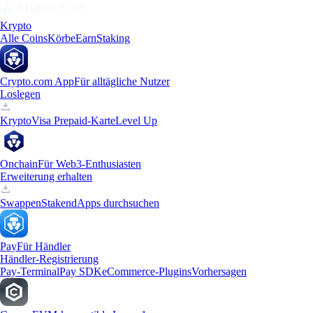
Krypto
Alle Coins
Körbe
Earn
Staking
Crypto.com App
Für alltägliche Nutzer
Loslegen
Krypto
Visa Prepaid-Karte
Level Up
Onchain
Für Web3-Enthusiasten
Erweiterung erhalten
Swappen
Staken
dApps durchsuchen
Pay
Für Händler
Händler-Registrierung
Pay-Terminal
Pay SDK
eCommerce-Plugins
Vorhersagen