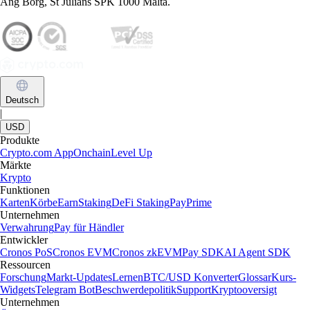
Ausblick entwickelt. Lernen Sie, wie man sie kauft und sicher
aufbewahrt – und welche Risiken zu beachten sind.
Learn more
Was sind Kryptowährungen und wie funktionieren sie?
Erfahren Sie, was Kryptowährungen sind, wie sie funktionieren,
welche Merkmale und Arten es gibt und wie sich ihr zukünftiger
Ausblick entwickelt. Lernen Sie, wie man sie kauft und sicher
aufbewahrt – und welche Risiken zu beachten sind.
Learn more
Artikel ansehen
Ein weltweit führender Krypto-Marktplatz
Millionen Nutzer in über 90 Ländern
Gegründet
2016
Länder