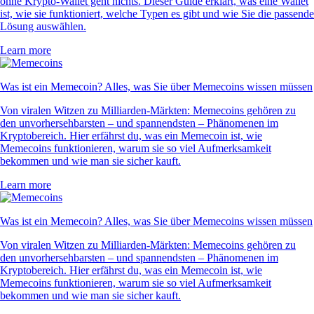
XLM
$
0.139698
+
0.86
%
PEPE
$
0.000002
+
1.16
%
Das sagen unsere Nutzer
4.7
320k Reviews