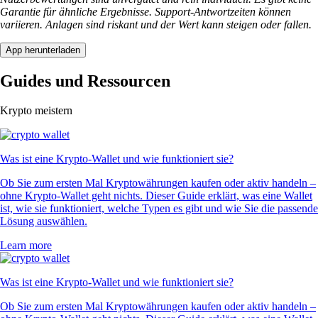
USDT
$
0.866713
+
0.14
%
POL
$
0.06602
+
0.99
%
UNI
$
3.47
+
0.44
%
RVN
$
0.003089
+
1.13
%
SUSHI
$
0.145196
+
0.79
%