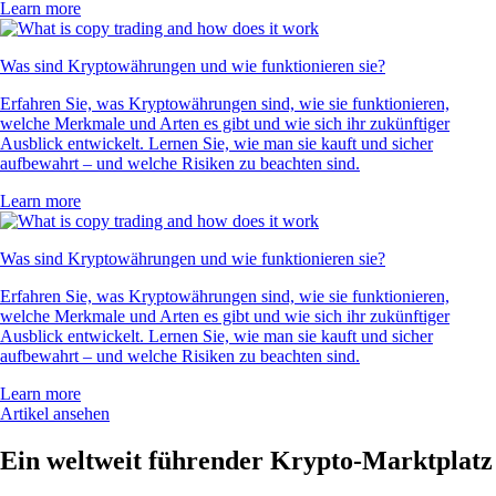
4.5
660k Reviews
„Neu bei Krypto, aber die Werbung hat mich überzeugt. Fazit: Top!
App super übersichtlich und Anmeldung total easy.“
-
Verifizierter Nutzer