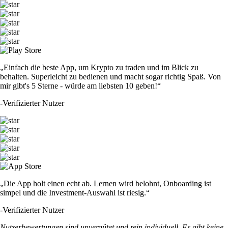
TRUMP
$
1.27
+
1.64
%
SHIB
$
0.000004
-1.79
%
DOGE
$
0.060221
+
0.92
%
LTC
$
39.60
+
1.98
%