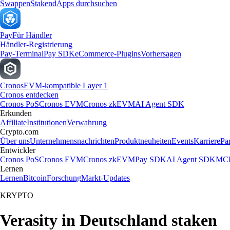
Swappen
Staken
dApps durchsuchen
Pay
Für Händler
Händler-Registrierung
Pay-Terminal
Pay SDK
eCommerce-Plugins
Vorhersagen
Cronos
EVM-kompatible Layer 1
Cronos entdecken
Cronos PoS
Cronos EVM
Cronos zkEVM
AI Agent SDK
Erkunden
Affiliate
Institutionen
Verwahrung
Crypto.com
Über uns
Unternehmensnachrichten
Produktneuheiten
Events
Karriere
Pa
Entwickler
Cronos PoS
Cronos EVM
Cronos zkEVM
Pay SDK
AI Agent SDK
MCP
Lernen
Lernen
Bitcoin
Forschung
Markt-Updates
KRYPTO
Verasity in Deutschland staken