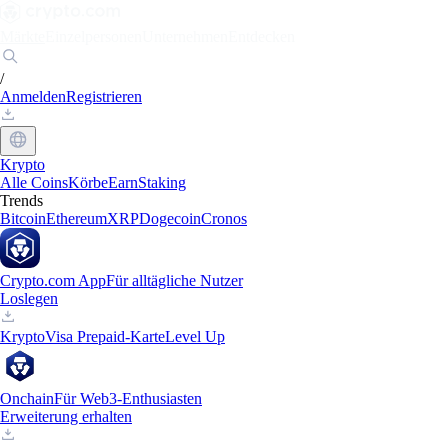
Märkte
Einzelpersonen
Unternehmen
Entdecken
/
Anmelden
Registrieren
Krypto
Alle Coins
Körbe
Earn
Staking
Trends
Bitcoin
Ethereum
XRP
Dogecoin
Cronos
Crypto.com App
Für alltägliche Nutzer
Loslegen
Krypto
Visa Prepaid-Karte
Level Up
Onchain
Für Web3-Enthusiasten
Erweiterung erhalten