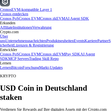
Cronos
EVM-kompatible Layer 1
Cronos entdecken
Cronos PoS
Cronos EVM
Cronos zkEVM
AI Agent SDK
Erkunden
Affiliate
Institutionen
Verwahrung
Crypto.com
Über
uns
Unternehmensnachrichten
Produktneuheiten
Events
Karriere
Partner
S
icherheit
Lizenzen & Registrierung
Entwickler
Cronos PoS
Cronos EVM
Cronos zkEVM
Pay SDK
AI Agent
SDK
MCP Servers
Trading Skill Repo
Lernen
Lernen
Bitcoin
Forschung
Markt-Updates
KRYPTO
USD Coin in Deutschland
staken
Verdienen Sie Rewards auf Ihre digitalen Assets mit der Crypto.com