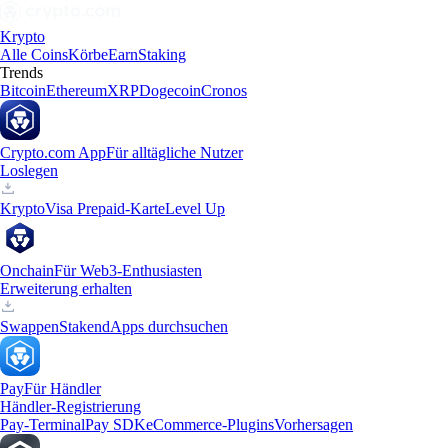
Krypto
Alle Coins
Körbe
Earn
Staking
Trends
Bitcoin
Ethereum
XRP
Dogecoin
Cronos
Crypto.com App
Für alltägliche Nutzer
Loslegen
Krypto
Visa Prepaid-Karte
Level Up
Onchain
Für Web3-Enthusiasten
Erweiterung erhalten
Swappen
Staken
dApps durchsuchen
Pay
Für Händler
Händler-Registrierung
Pay-Terminal
Pay SDK
eCommerce-Plugins
Vorhersagen