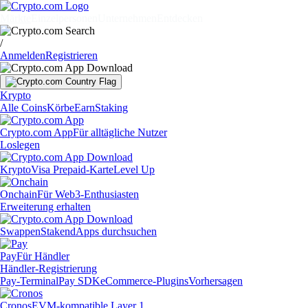
Märkte
Einzelpersonen
Unternehmen
Entdecken
/
Anmelden
Registrieren
Krypto
Alle Coins
Körbe
Earn
Staking
Crypto.com App
Für alltägliche Nutzer
Loslegen
Krypto
Visa Prepaid-Karte
Level Up
Onchain
Für Web3-Enthusiasten
Erweiterung erhalten
Swappen
Staken
dApps durchsuchen
Pay
Für Händler
Händler-Registrierung
Pay-Terminal
Pay SDK
eCommerce-Plugins
Vorhersagen
Cronos
EVM-kompatible Layer 1