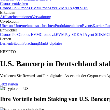
Cronos entdecken
Cronos PoS
Cronos EVM
Cronos zkEVM
AI Agent SDK
Erkunden
Affiliate
Institutionen
Verwahrung
Crypto.com
Über uns
Unternehmensnachrichten
Produktneuheiten
Events
Karriere
Pa
Entwickler
Cronos PoS
Cronos EVM
Cronos zkEVM
Pay SDK
AI Agent SDK
MCP
Lernen
Lernen
Bitcoin
Forschung
Markt-Updates
KRYPTO
U.S. Bancorp in Deutschland st
Verdienen Sie Rewards auf Ihre digitalen Assets mit der Crypto.com A
Jetzt starten
Ihre Vorteile beim Staking von U.S. Bancor