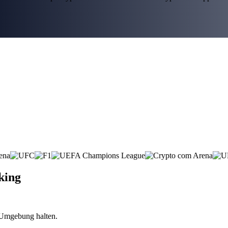
king
n Umgebung halten.