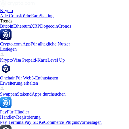
Krypto
Alle Coins
Körbe
Earn
Staking
Trends
Bitcoin
Ethereum
XRP
Dogecoin
Cronos
Crypto.com App
Für alltägliche Nutzer
Loslegen
Krypto
Visa Prepaid-Karte
Level Up
Onchain
Für Web3-Enthusiasten
Erweiterung erhalten
Swappen
Staken
dApps durchsuchen
Pay
Für Händler
Händler-Registrierung
Pay-Terminal
Pay SDK
eCommerce-Plugins
Vorhersagen