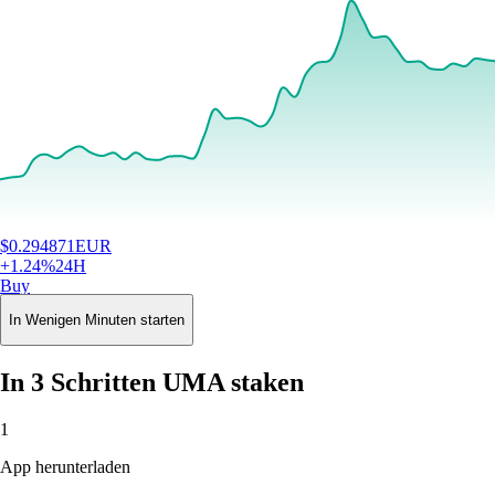
$
0.294871
EUR
+
1.24
%
24H
Buy
In Wenigen Minuten starten
In 3 Schritten UMA staken
1
App herunterladen