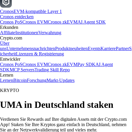
Cronos
EVM-kompatible Layer 1
Cronos entdecken
Cronos PoS
Cronos EVM
Cronos zkEVM
AI Agent SDK
Erkunden
Affiliate
Institutionen
Verwahrung
Crypto.com
Über
uns
Unternehmensnachrichten
Produktneuheiten
Events
Karriere
Partner
S
icherheit
Lizenzen & Registrierung
Entwickler
Cronos PoS
Cronos EVM
Cronos zkEVM
Pay SDK
AI Agent
SDK
MCP Servers
Trading Skill Repo
Lernen
Lernen
Bitcoin
Forschung
Markt-Updates
KRYPTO
UMA in Deutschland staken
Verdienen Sie Rewards auf Ihre digitalen Assets mit der Crypto.com
App! Staken Sie Ihre Kryptos ganz einfach in Deutschland, nehmen
Sie an der Netzwerkvalidierung teil und vieles mehr.