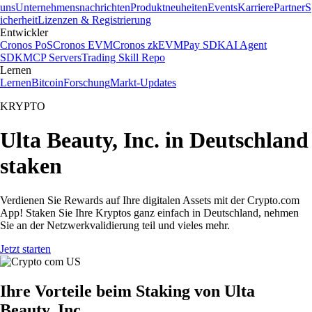
uns
Unternehmensnachrichten
Produktneuheiten
Events
Karriere
Partner
S
icherheit
Lizenzen & Registrierung
Entwickler
Cronos PoS
Cronos EVM
Cronos zkEVM
Pay SDK
AI Agent
SDK
MCP Servers
Trading Skill Repo
Lernen
Lernen
Bitcoin
Forschung
Markt-Updates
KRYPTO
Ulta Beauty, Inc. in Deutschland
staken
Verdienen Sie Rewards auf Ihre digitalen Assets mit der Crypto.com
App! Staken Sie Ihre Kryptos ganz einfach in Deutschland, nehmen
Sie an der Netzwerkvalidierung teil und vieles mehr.
Jetzt starten
Ihre Vorteile beim Staking von Ulta
Beauty, Inc.