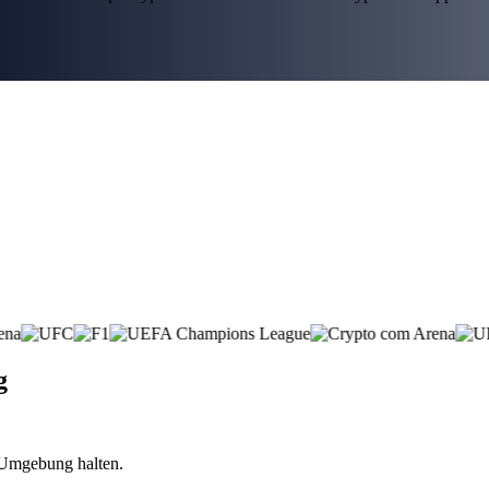
g
n Umgebung halten.