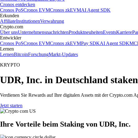
Cronos entdecken
Cronos PoS
Cronos EVM
Cronos zkEVM
AI Agent SDK
Erkunden
Affiliate
Institutionen
Verwahrung
Crypto.com
Über uns
Unternehmensnachrichten
Produktneuheiten
Events
Karriere
Pa
Entwickler
Cronos PoS
Cronos EVM
Cronos zkEVM
Pay SDK
AI Agent SDK
MCP
Lernen
Lernen
Bitcoin
Forschung
Markt-Updates
KRYPTO
UDR, Inc. in Deutschland staken
Verdienen Sie Rewards auf Ihre digitalen Assets mit der Crypto.com A
Jetzt starten
Ihre Vorteile beim Staking von UDR, Inc.