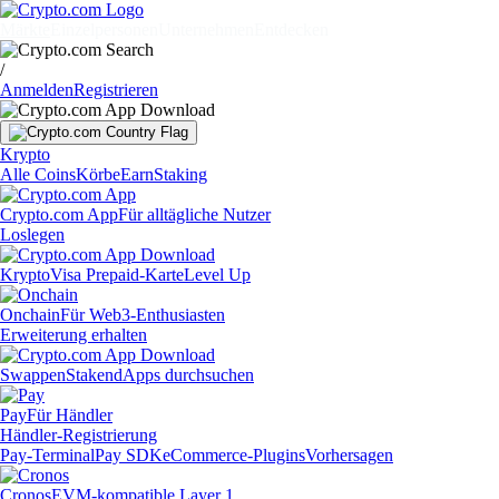
Märkte
Einzelpersonen
Unternehmen
Entdecken
/
Anmelden
Registrieren
Krypto
Alle Coins
Körbe
Earn
Staking
Crypto.com App
Für alltägliche Nutzer
Loslegen
Krypto
Visa Prepaid-Karte
Level Up
Onchain
Für Web3-Enthusiasten
Erweiterung erhalten
Swappen
Staken
dApps durchsuchen
Pay
Für Händler
Händler-Registrierung
Pay-Terminal
Pay SDK
eCommerce-Plugins
Vorhersagen
Cronos
EVM-kompatible Layer 1